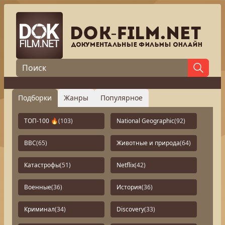
Подборки
Жанры
Популярное
ТОП-100 🔥
(103)
National Geographic
(92)
BBC
(65)
Животные и природа
(64)
Катастрофы
(51)
Netflix
(42)
Военные
(36)
История
(36)
Криминал
(34)
Discovery
(33)