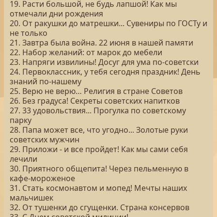
19. Расти большой, не будь лапшой! Как мы
отмечали дни рождения
20. От ракушки до матрешки... Сувениры по ГОСТу и
не только
21. Завтра была война. 22 июня в нашей памяти
22. Набор желаний: от марок до мебели
23. Напряги извилины! Досуг для ума по-советски
24. Первоклассник, у тебя сегодня праздник! День
знаний по-нашему
25. Верю не верю… Религия в стране Советов
26. Без градуса! Секреты советских напитков
27. 33 удовольствия... Прогулка по советскому
парку
28. Папа может все, что угодно... Золотые руки
советских мужчин
29. Приложи - и все пройдет! Как мы сами себя
лечили
30. Приятного общепита! Через пельменную в
кафе-мороженое
31. Стать космонавтом и мопед! Мечты наших
мальчишек
32. От тушенки до сгущенки. Страна консервов