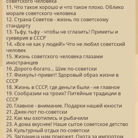
советского человека
11. Что такое хорошо и что такое плохо. Облико
морале советского человека
12. Страна Советов - жизнь по советскому
стандарту
13. Тьфу, тьфу - чтобы не сглазить! Приметы и
суеверия в СССР
14. «Все не как у людей!» Что не любил советский
человек
15. Жизнь советского человека глазами
иностранцев
16. Дорого-богато… Шик по-советски
17. Физкульт-привет! Здоровый образ жизни в
СССР
18. Жизнь в СССР, где деньги были - не главное
19. Сообразим на троих? Питейные традиции в
СССР
20. Главное - внимание. Подарки нашей юности
21. Джек-пот по-советски
22. Как мы охотились и рыбачили
23. А дома вкуснее! Наше сытое советское детство
24. Культурный отдых по-советски
25. Заграница нам поможет. Охота за импортом