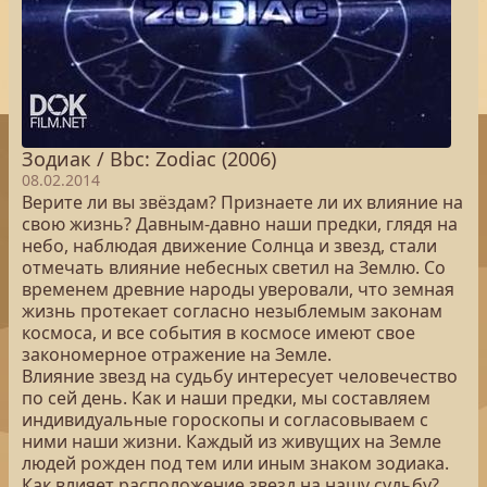
Зодиак / Bbc: Zodiac (2006)
08.02.2014
Верите ли вы звёздам? Признаете ли их влияние на
свою жизнь? Давным-давно наши предки, глядя на
небо, наблюдая движение Солнца и звезд, стали
отмечать влияние небесных светил на Землю. Со
временем древние народы уверовали, что земная
жизнь протекает согласно незыблемым законам
космоса, и все события в космосе имеют свое
закономерное отражение на Земле.
Влияние звезд на судьбу интересует человечество
по сей день. Как и наши предки, мы составляем
индивидуальные гороскопы и согласовываем с
ними наши жизни. Каждый из живущих на Земле
людей рожден под тем или иным знаком зодиака.
Как влияет расположение звезд на нашу судьбу?