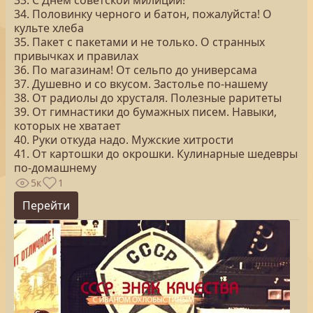
33. С Днем советской милиции!
34. Половинку черного и батон, пожалуйста! О
культе хлеба
35. Пакет с пакетами и не только. О странных
привычках и правилах
36. По магазинам! От сельпо до универсама
37. Душевно и со вкусом. Застолье по-нашему
38. От радиолы до хрусталя. Полезные раритеты
39. От гимнастики до бумажных писем. Навыки,
которых не хватает
40. Руки откуда надо. Мужские хитрости
41. От картошки до окрошки. Кулинарные шедевры
по-домашнему
5к
1
Перейти