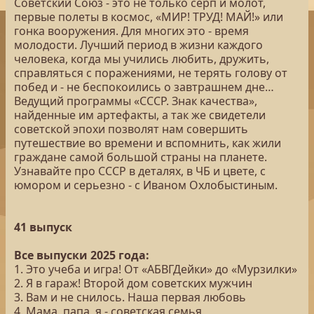
Советский Союз - это не только серп и молот,
первые полеты в космос, «МИР! ТРУД! МАЙ!» или
гонка вооружения. Для многих это - время
молодости. Лучший период в жизни каждого
человека, когда мы учились любить, дружить,
справляться с поражениями, не терять голову от
побед и - не беспокоились о завтрашнем дне…
Ведущий программы «СССР. Знак качества»,
найденные им артефакты, а так же свидетели
советской эпохи позволят нам совершить
путешествие во времени и вспомнить, как жили
граждане самой большой страны на планете.
Узнавайте про СССР в деталях, в ЧБ и цвете, с
юмором и серьезно - с Иваном Охлобыстиным.
41 выпуск
Все выпуски 2025 года:
1. Это учеба и игра! От «АБВГДейки» до «Мурзилки»
2. Я в гараж! Второй дом советских мужчин
3. Вам и не снилось. Наша первая любовь
4. Мама, папа, я - советская семья