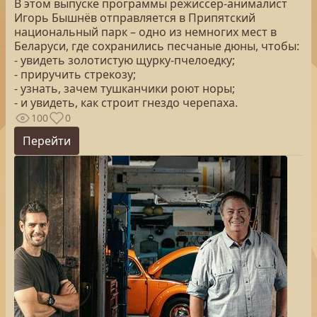
В этом выпуске программы режиссер-анималист
Игорь Бышнёв отправляется в Припятский
национальный парк – одно из немногих мест в
Беларуси, где сохранились песчаные дюны, чтобы:
- увидеть золотистую щурку-пчелоедку;
- приручить стрекозу;
- узнать, зачем тушканчики роют норы;
- и увидеть, как строит гнездо черепаха.
100
0
Перейти