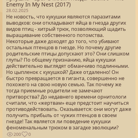
Enemy In My Nest (2017)
28.02.2025
Не новость, что кукушки являются паразитами
выводков: они откладывают яйца в гнезда других
видов птиц - хитрый трюк, позволяющий щадить
выращивание собственного потомства.
Некоторые даже доходят до того, что убивают
остальных птенцов в гнезде. Но почему другие
родительские птицы допускают это? Они слишком
глупы? По общему признанию, яйца кукушки
действительно выглядят обманчиво подлинными.
Но цыпленок с кукушкой? Даже отдаленно! Он
быстро превращается в гиганта, совершенно не
похожего на свою новую семью. Так почему же
тогда приемные родители не замечают
притворства? До недавнего времени орнитологи
считали, что «жертвам» еще предстоит научиться
противодействовать. Оказывается: они могут даже
получить прибыль от чужих птенцов в своем
гнезде! Так является ли поведение кукушки
феноменальным трюком в загадке эволюции?
200
0