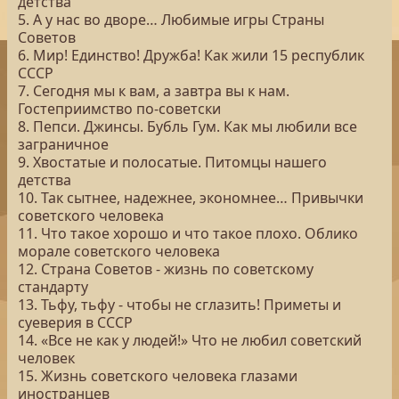
детства
5. А у нас во дворе… Любимые игры Страны
Советов
6. Мир! Единство! Дружба! Как жили 15 республик
СССР
7. Сегодня мы к вам, а завтра вы к нам.
Гостеприимство по-советски
8. Пепси. Джинсы. Бубль Гум. Как мы любили все
заграничное
9. Хвостатые и полосатые. Питомцы нашего
детства
10. Так сытнее, надежнее, экономнее… Привычки
советского человека
11. Что такое хорошо и что такое плохо. Облико
морале советского человека
12. Страна Советов - жизнь по советскому
стандарту
13. Тьфу, тьфу - чтобы не сглазить! Приметы и
суеверия в СССР
14. «Все не как у людей!» Что не любил советский
человек
15. Жизнь советского человека глазами
иностранцев