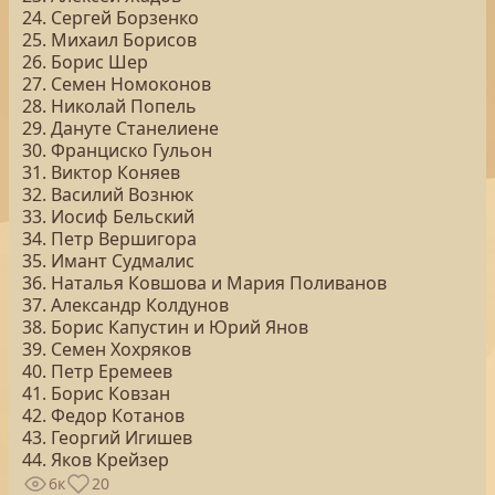
24. Сергей Борзенко
25. Михаил Борисов
26. Борис Шер
27. Семен Номоконов
28. Николай Попель
29. Дануте Станелиене
30. Франциско Гульон
31. Виктор Коняев
32. Василий Вознюк
33. Иосиф Бельский
34. Петр Вершигора
35. Имант Судмалис
36. Наталья Ковшова и Мария Поливанов
37. Александр Колдунов
38. Борис Капустин и Юрий Янов
39. Семен Хохряков
40. Петр Еремеев
41. Борис Ковзан
42. Федор Котанов
43. Георгий Игишев
44. Яков Крейзер
6к
20