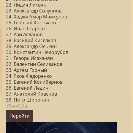
22. Лидия Литвяк
23. Александр Солуянов
24. Хаджи-Умар Мамсуров
25. Георгий Костылев
26. Иван Старчак
27. Ази Асланов
28. Василий Кисляков
29. Александр Оськин
30. Константин Недорубов
31. Геворк Исаханян
32. Валентин Селиванов
33. Артём Горный
34. Яков Федоренко
35. Евгений Колибернов
36. Евгений Ледин
37. Анатолий Краснов
38. Петр Широнин
4к
3
Перейти