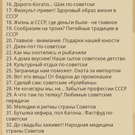
16. Дорого-богато… Шик по-советски
17. Физкульт-привет! Здоровый образ жизни в
СССР
18. Жизнь в СССР, где деньги были - не главное
19. Сообразим на троих? Питейные традиции в
СССР
20. Главное - внимание. Подарки нашей юности
21. Джек-пот по-советски
22. Как мы охотились и рыбачили
23. А дома вкуснее! Наше сытое советское детство
24. Культурный отдых по-советски
25. Заграница нам поможет. Охота за импортом
26. Вот это вещь! От бидона до промокашки
27. Сделай сам: советские «Кулибины»
28. Не кочегары мы, не... Забытые профессии СССР
29. А что там по телеку? Любимые советские
передачи
30. Мелодии и ритмы страны Советов
31. Бутылка кефира, пол батона.. Фастфуд по-
советски
32. До свадьбы заживет! Народная медицина
страны Советов