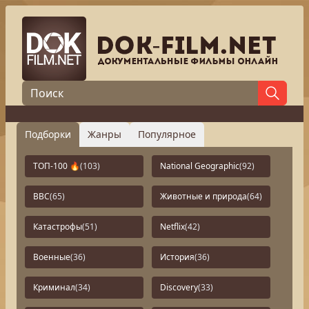
Подборки
Жанры
Популярное
ТОП-100 🔥
(103)
National Geographic
(92)
BBC
(65)
Животные и природа
(64)
Катастрофы
(51)
Netflix
(42)
Военные
(36)
История
(36)
Криминал
(34)
Discovery
(33)