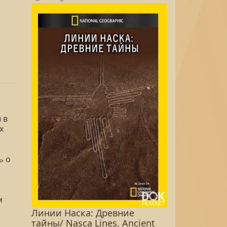
-
 в
х
ь о
м
Линии Наска: Древние
тайны/ Nasca Lines. Ancient