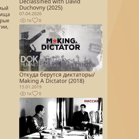
Declassified with David
Duchovny (2025)
мый
07.04.2026
вища
орые
1к
0
гии,
й
Откуда берутся диктаторы/
Making A Dictator (2018)
15.01.2019
1к
0