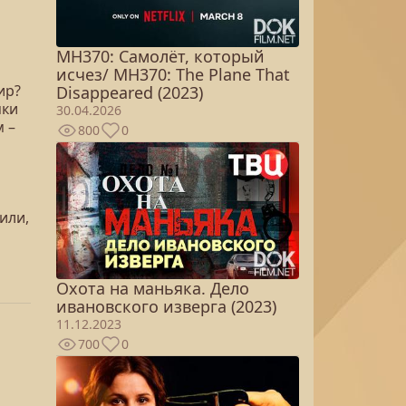
MH370: Самолёт, который
исчез/ MH370: The Plane That
ир?
Disappeared (2023)
яки
30.04.2026
м –
800
0
или,
Охота на маньяка. Дело
ивановского изверга (2023)
11.12.2023
700
0