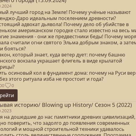
внего города (13.09.2024)
9.2024
амый лучший город на Земле! Почему учёные называют
енджо-Даро идеальным поселением древности?
стоящий адвокат дьявола! Почему дело об убийстве в
еньком американском городке стало известно на весь м
лагие знамения - они же предвестники беды! Почему мор
ала считали огни святого Эльма добрым знаком, а зате
и бояться?
акон, который знает, куда ветер дует: почему башню
анского вокзала украшает флигель в виде крылатой
рицы?
ить осиновый кол в фундамент дома: почему на Руси вер
без этого ритуала изба не простоит и года?
00
0
рейти
ывая историю/ Blowing up History/ Сезон 5 (2022)
0.2023
дя на дошедшие до нас памятники древних цивилизаций,
дно поверить, что задолго до появления современных
нологий и мощной строительной техники удавалось
водить столь величественные сооружения. Программа