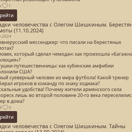
к
1
рейти
адки человечества с Олегом Шишкиным. Берестя
моты (11.10.2024)
0.2024
ревнерусский мессенджер: что писали на берестяных
мотах?
еловек, который сделал чемодан: как произошла «багажн
олюция»?
ягушки-путешественницы: как кубинские амфибии
олонили США?
амый суеверный человек из мира футбола! Какой тренер
ирал игроков в команду по знаку зодиака?
аскальные удобства! Почему жители армянского села
зореск лишь во второй половине 20-го века переселилис
ер в дома?
8
0
рейти
адки человечества с Олегом Шишкиным. Тайны