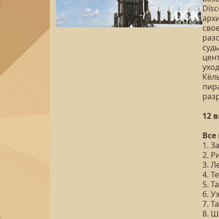
Disc
арх
сво
раз
судь
цен
ухо
Кёл
пира
разр
12 
Все
1. З
2. Р
3. Л
4. Т
5. 
6. 
7. 
8. 