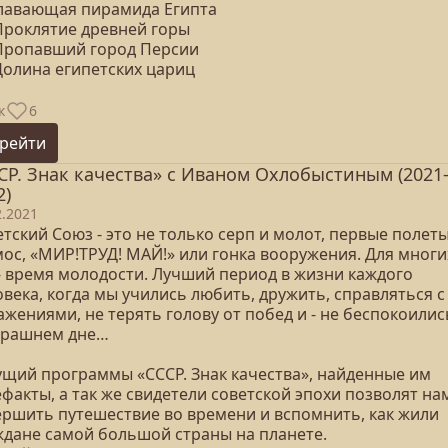
Плавающая пирамида Египта
 Проклятие древней горы
 Пропавший город Персии
Долина египетских цариц
к
6
рейти
СР. Знак качества» с Иваном Охлобыстиным (2021
2)
2.2021
тский Союз - это не только серп и молот, первые полеты
мос, «МИР!ТРУД! МАЙ!» или гонка вооружения. Для многи
 - время молодости. Лучший период в жизни каждого
века, когда мы учились любить, дружить, справляться с
жениями, не терять голову от побед и - не беспокоилис
трашнем дне…
ущий программы «СССР. Знак качества», найденные им
факты, а так же свидетели советской эпохи позволят на
ершить путешествие во времени и вспомнить, как жили
ждане самой большой страны на планете.