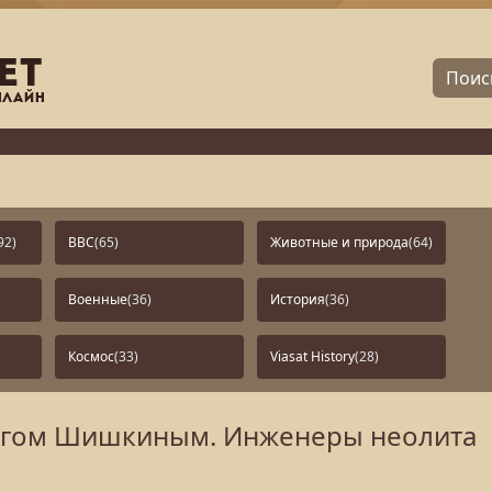
92)
BBC
(65)
Животные и природа
(64)
Военные
(36)
История
(36)
Космос
(33)
Viasat History
(28)
легом Шишкиным. Инженеры неолита