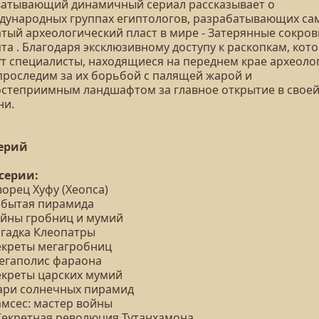
ватывающий динамичный сериал рассказывает о
дународных группах египтологов, разрабатывающих са
атый археологический пласт в мире - Затерянные сокро
та . Благодаря эксклюзивному доступу к раскопкам, кот
ут специалисты, находящиеся на переднем крае археоло
проследим за их борьбой с палящей жарой и
остеприимным ландшафтом за главное открытие в свое
ни.
серий
 серии:
ворец Хуфу (Хеопса)
Забытая пирамида
Тайны гробниц и мумий
агадка Клеопатры
Секреты мегагробниц
Мегаполис фараона
Секреты царских мумий
Цари солнечных пирамид
амсес: мастер войны
 Секретная революция Тутанхамона