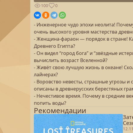
100
0
- Инженерное чудо эпохи неолита! Почем
очень высокого уровня мастерства древн
- Женщина-фараон — порядок в стране! К
Древнего Египта?
- Он видел “город бога” и “звёздные ист
вычислить возраст Вселенной?
- Живёт свою лучшую жизнь в океане! Ск
лайнерах?
- Воровство невесты, страшные угрозы и
описаны в древнерусских берестяных гра
- Нечестивое время. Почему в средние ве
попить воды?
Рекомендации
Зат
Сез
12.1