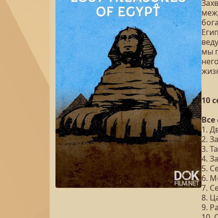
Зах
меж
бог
Егип
вед
мы 
нег
жиз
10 
Все
1. Д
2. 
3. 
4. З
5. 
6. 
7. 
8. 
9. Р
10.