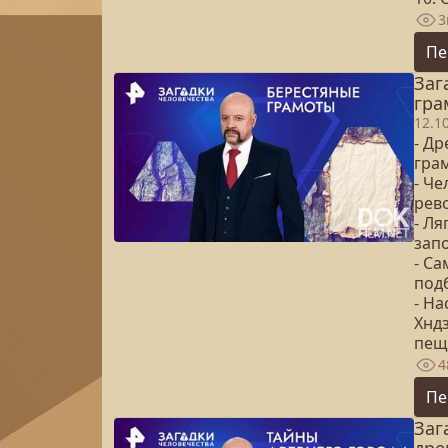
3
Пе
Заг
гра
12.1
- Д
гра
- Ч
рев
- Л
зап
- С
подб
- Н
Хнд
пещ
4
Пе
Заг