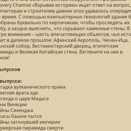
overy Channel «Взрывая историю» ищет ответ на вопрос,
итекторам и строителям давних эпох удавалось опереди
е время. С помощью компьютерных технологий здания б
обраны буквально по кирпичикам, чтобы проследить их
бу, а заодно выяснить, что скрывают каменные стены. В
тре внимания – шесть впечатляющих объектов, чья ист
дит в далекое прошлое: Афинский Акрополь, Чичен-Ица,
ьнский собор, Вестминстерский дворец, египетские
миды и Великая Китайская стена. Взгляните на них в
езе!
выпусков
 выпуски:
агадка вулканического храма
имские врата ада
егенда о царе Мидасе
ени Венеции
Тайны Сихенджа
Ужасы башни пыток
Тайны затонувшей империи
Шумерская пирамида смерти