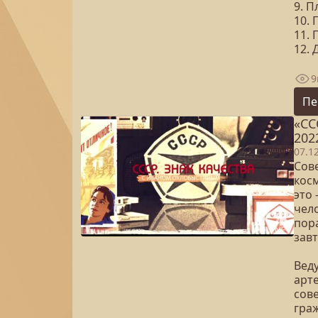
9. 
10.
11.
12. 
9
Пе
«СС
202
07.1
Сове
кос
это
чело
пора
зав
Вед
арте
сов
гра