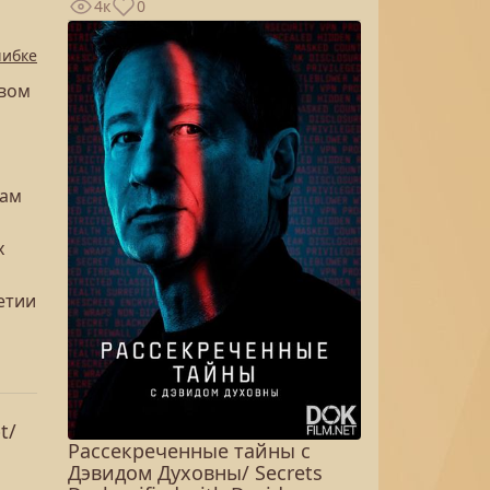
4к
0
шибке
твом
мам
х
етии
t/
Рассекреченные тайны с
Дэвидом Духовны/ Secrets