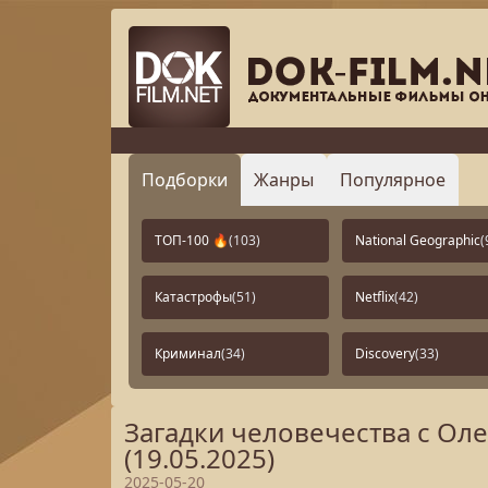
Подборки
Жанры
Популярное
ТОП-100 🔥
(103)
National Geographic
(
Катастрофы
(51)
Netflix
(42)
Криминал
(34)
Discovery
(33)
Загадки человечества с О
(19.05.2025)
2025-05-20