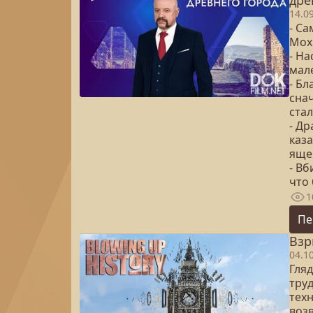
дре
14.0
- С
Мох
- На
мал
- Б
снач
стал
- Др
каз
яще
- Вб
что 
1
Пе
Взр
04.1
Гля
тру
тех
воз