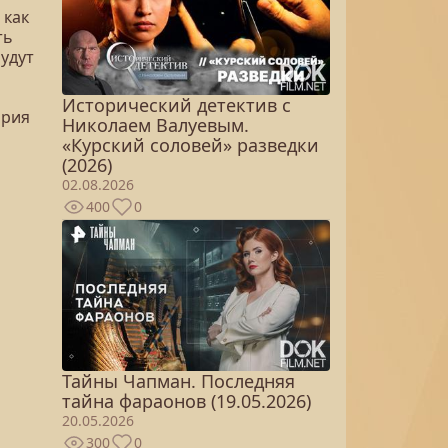
 как
ть
удут
Исторический детектив с
ория
Николаем Валуевым.
«Курский соловей» разведки
(2026)
02.08.2026
400
0
Тайны Чапман. Последняя
тайна фараонов (19.05.2026)
20.05.2026
300
0