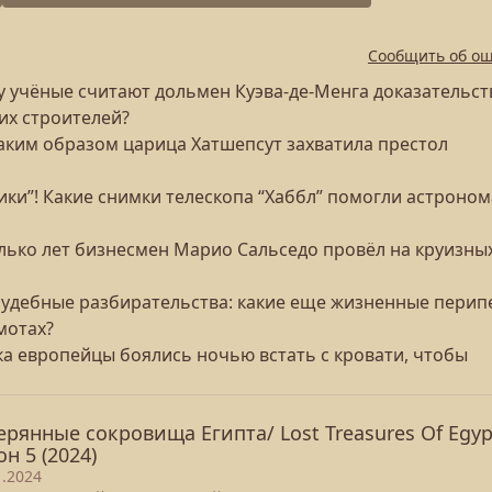
Сообщить об о
у учёные считают дольмен Куэва-де-Менга доказательс
их строителей?
аким образом царица Хатшепсут захватила престол
ерики”! Какие снимки телескопа “Хаббл” помогли астроно
олько лет бизнесмен Марио Сальседо провёл на круизны
 судебные разбирательства: какие еще жизненные перип
мотах?
ка европейцы боялись ночью встать с кровати, чтобы
ерянные сокровища Египта/ Lost Treasures Of Egyp
он 5 (2024)
1.2024