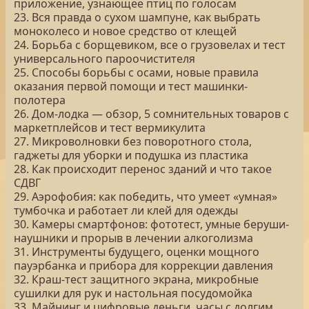
приложение, узнающее птиц по голосам
23. Вся правда о сухом шампуне, как выбрать
моноколесо и новое средство от клещей
24. Борьба с борщевиком, все о грузовелах и тест
универсального пароочистителя
25. Способы борьбы с осами, новые правила
оказания первой помощи и тест машинки-
полотера
26. Дом-лодка — обзор, 5 сомнительных товаров с
маркетплейсов и тест вермикулита
27. Микроволновки без поворотного стола,
гаджеты для уборки и подушка из пластика
28. Как происходит перенос зданий и что такое
СДВГ
29. Аэрофобия: как победить, что умеет «умная»
тумбочка и работает ли клей для одежды
30. Камеры смартфонов: фототест, умные беруши-
наушники и прорыв в лечении алкоголизма
31. Инструменты будущего, оценки мощного
пауэрбанка и прибора для коррекции давления
32. Краш-тест защитного экрана, микробные
сушилки для рук и настольная посудомойка
33. Майнинг и цифровые деньги, часы с долгим