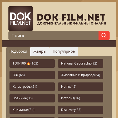
Подборки
Жанры
Популярное
ТОП-100 🔥
(103)
National Geographic
(92)
BBC
(65)
Животные и природа
(64)
Катастрофы
(51)
Netflix
(42)
Военные
(36)
История
(36)
Криминал
(34)
Discovery
(33)