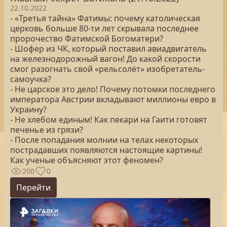
22.10.2022
- «Третья тайна» Фатимы: почему католическая
церковь больше 80-ти лет скрывала последнее
пророчество Фатимской Богоматери?
- Шофер из ЧК, который поставил авиадвигатель
на железнодорожный вагон! До какой скорости
смог разогнать свой «рельсолёт» изобретатель-
самоучка?
- Не царское это дело! Почему потомки последнего
императора Австрии вкладывают миллионы евро в
Украину?
- Не хлебом единым! Как пекари на Гаити готовят
печенье из грязи?
- После попадания молнии на телах некоторых
пострадавших появляются настоящие картины!
Как ученые объясняют этот феномен?
200
0
Перейти