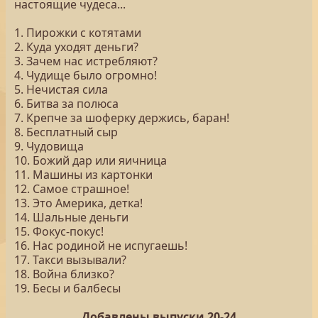
настоящие чудеса...
1. Пирожки с котятами
2. Куда уходят деньги?
3. Зачем нас истребляют?
4. Чудище было огромно!
5. Нечистая сила
6. Битва за полюса
7. Крепче за шоферку держись, баран!
8. Бесплатный сыр
9. Чудовища
10. Божий дар или яичница
11. Машины из картонки
12. Самое страшное!
13. Это Америка, детка!
14. Шальные деньги
15. Фокус-покус!
16. Нас родиной не испугаешь!
17. Такси вызывали?
18. Война близко?
19. Бесы и балбесы
Добавлены выпуски 20-24