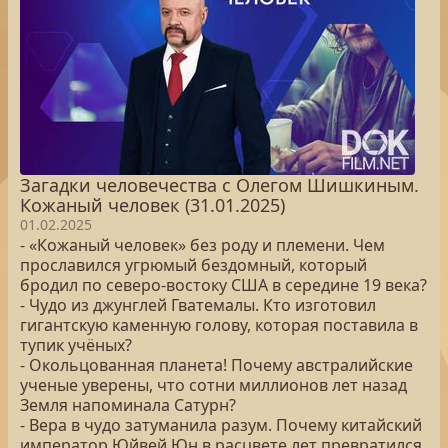
Загадки человечества с Олегом Шишкиным.
Кожаный человек (31.01.2025)
01.02.2025
- «Кожаный человек» без роду и племени. Чем
прославился угрюмый бездомный, который
бродил по северо-востоку США в середине 19 века?
- Чудо из джунглей Гватемалы. Кто изготовил
гигантскую каменную голову, которая поставила в
тупик учёных?
- Окольцованная планета! Почему австралийские
ученые уверены, что сотни миллионов лет назад
Земля напоминала Сатурн?
- Вера в чудо затуманила разум. Почему китайский
император Юйвей Юн в расцвете лет превратился