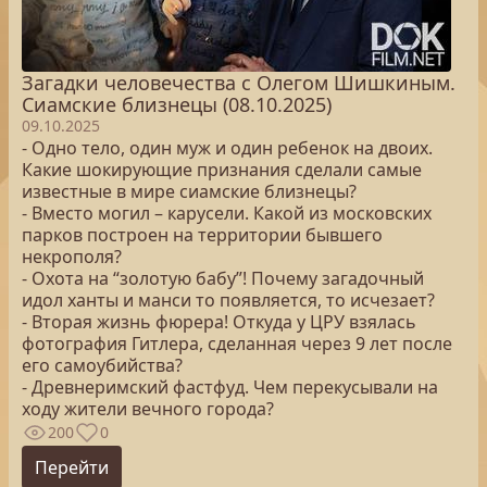
Загадки человечества с Олегом Шишкиным.
Сиамские близнецы (08.10.2025)
09.10.2025
- Одно тело, один муж и один ребенок на двоих.
Какие шокирующие признания сделали самые
известные в мире сиамские близнецы?
- Вместо могил – карусели. Какой из московских
парков построен на территории бывшего
некрополя?
- Охота на “золотую бабу”! Почему загадочный
идол ханты и манси то появляется, то исчезает?
- Вторая жизнь фюрера! Откуда у ЦРУ взялась
фотография Гитлера, сделанная через 9 лет после
его самоубийства?
- Древнеримский фастфуд. Чем перекусывали на
ходу жители вечного города?
200
0
Перейти