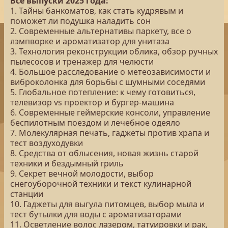
Все выпуски 2025 года:
1. Тайны банкоматов, как стать кудрявым и
поможет ли подушка наладить сон
2. Современные альтернативы паркету, все о
лэмпворке и ароматизатор для унитаза
3. Технология реконструкции облика, обзор ручных
пылесосов и тренажер для челюсти
4. Большое расследование о метеозависимости и
виброколонка для борьбы с шумными соседями
5. Глобальное потепление: к чему готовиться,
телевизор vs проектор и бургер-машина
6. Современные геймерские консоли, управление
беспилотным поездом и лечебное одеяло
7. Молекулярная печать, гаджеты против храпа и
тест воздуходувки
8. Средства от облысения, новая жизнь старой
техники и бездымный гриль
9. Секрет вечной молодости, выбор
снегоуборочной техники и текст кулинарной
станции
10. Гаджеты для выгула питомцев, выбор мыла и
тест бутылки для воды с ароматизаторами
11. Осветление волос лазером, татуировки и рак,