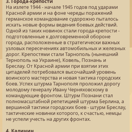
3. Города-крепости
На излете 1944 - начале 1945 годов под ударами
Красной армии и на фоне череды поражений
германское командование судорожно пыталось
искать новые формы ведения боевых действий.
Одной из таких новинок стали города-крепости -
подготовленные к долговременной обороне
города, расположенные в стратегически важных
узловых пересечениях автомобильных и железных
дорог. Крепостями стали Тарнополь (нынешний
Тернополь на Украине), Ковель, Познань и
Бреслау. От Красной армии при взятии этих
цитаделей потребовался высочайший уровень
воинского мастерства и новая тактика городских
боев. Успех штурма Тарнополя проложил дорогу
молодому генералу Ивану Черняховскому в
командующие фронтом. Штурм Познани стал
полномасштабной репетицией штурма Берлина, а
вершиной тактики городских боев - штурм Бреслау,
тактические новинки которого, к счастью, немцы
не успели учесть на других фронтах.
4. Калинин