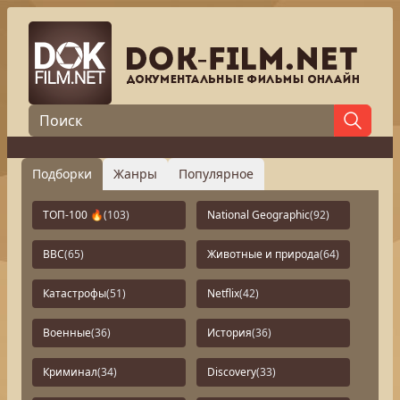
Подборки
Жанры
Популярное
ТОП-100 🔥
(103)
National Geographic
(92)
BBC
(65)
Животные и природа
(64)
Катастрофы
(51)
Netflix
(42)
Военные
(36)
История
(36)
Криминал
(34)
Discovery
(33)