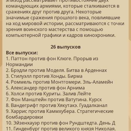
эпизод рассматривает противостояние двух
командующих армиями, которые сталкиваются в
сражениях друг против друга. Некоторые
значимые сражения прошлого века, повлиявшие
на ход мировой истории, рассматриваются с точки
зрения воинского мастерства с помощью
компьютерной графики и кадров кинохроники.
26 выпусков
Все выпуски:
1. Паттон против фон Клюге. Прорыв из
Нормандии
2. Брэдли против Моделя. Битва в Арденнах
3. Стилуэлл против Хонды. Бирма
4. Роммель против Монтгомери. Эль-Аламейн
5. Александер против фон Арнима
6. Холси против Куриты. Залив Лейте
7. Фон Манштейн против Ватутина. Курск
8. Вандегрифт против Хякутакэ. Гуадалканал
9. Харрис против Каммхубера. Стратегические
бомбардировки
10. Эйзенхауэр против фон Рундштедта. День Д
11. Гинденбург против великого князя Николая.