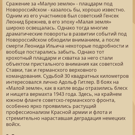
Сражение за «Малую землю» - плацдарм под
Новороссийском - казалось бы, хорошо известно.
Одним из его участников был советский Генсек
Леонид Брежнев, в его эпоху «Малая земля»
широко освещалась. Однако тогда многие
драматические повороты в развитии событий под
Новороссийском обходили вниманием, а после
смерти Леонида Ильича некоторые подробности и
вообще постарались забыть. Однако тот
крохотный плацдарм и схватка за него стали
объектом пристального внимания как советской
Ставки, так и германского верховного
командования. Судьбой 30 квадратных километров
интересовался лично Адольф Гитлер. В боях на
«Малой земле», как в капле воды отразились блеск
и нищета вермахта 1943 года. Здесь, на крайнем
южном фланге советско-германского фронта,
особенно ярко проявились растущий
профессионализм Красной армии и флота и
стремительно нараставшая деградация немецких
войск.