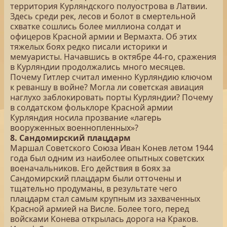
территория Курляндского полуострова в Латвии.
Здесь среди рек, лесов и болот в смертельной
схватке сошлись более миллиона солдат и
офицеров Красной армии и Вермахта. Об этих
тяжелых боях редко писали историки и
мемуаристы. Начавшись в октябре 44-го, сражения
в Курляндии продолжались много месяцев.
Почему Гитлер считал именно Курляндию ключом
к реваншу в войне? Могла ли советская авиация
наглухо заблокировать порты Курляндии? Почему
в солдатском фольклоре Красной армии
Курляндия носила прозвание «лагерь
вооруженных военнопленных»?
8. Сандомирский плацдарм
Маршал Советского Союза Иван Конев летом 1944
года был одним из наиболее опытных советских
военачальников. Его действия в боях за
Сандомирский плацдарм были отточены и
тщательно продуманы, в результате чего
плацдарм стал самым крупным из захваченных
Красной армией на Висле. Более того, перед
войсками Конева открылась дорога на Краков.