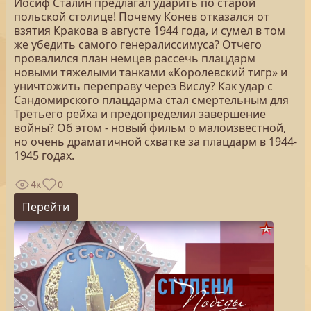
Иосиф Сталин предлагал ударить по старой
польской столице! Почему Конев отказался от
взятия Кракова в августе 1944 года, и сумел в том
же убедить самого генералиссимуса? Отчего
провалился план немцев рассечь плацдарм
новыми тяжелыми танками «Королевский тигр» и
уничтожить переправу через Вислу? Как удар с
Сандомирского плацдарма стал смертельным для
Третьего рейха и предопределил завершение
войны? Об этом - новый фильм о малоизвестной,
но очень драматичной схватке за плацдарм в 1944-
1945 годах.
4к
0
Перейти