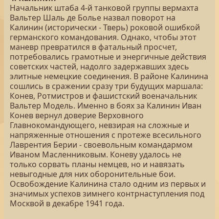
Начальник штаба 4-й танковой группы вермахта
Вальтер Шаль де Болье назвал поворот на
Калинин (исторически - Тверь) роковой ошибкой
германского командования. Однако, чтобы этот
маневр превратился в фатальный просчет,
потребовались грамотные и энергичные действия
советских частей, надолго задержавших здесь
элитные немецкие соединения. В районе Калинина
сошлись в сражении сразу три будущих маршала:
Конев, Ротмистров и фашистский военачальник
Вальтер Модель. Именно в боях за Калинин Иван
Конев вернул доверие Верховного
Главнокомандующего, невзирая на сложные и
напряженные отношения с протеже всесильного
Лаврентия Берии - своевольным командармом
Иваном Масленниковым. Коневу удалось не
только сорвать планы немцев, но и навязать
невыгодные для них оборонительные бои.
Освобождение Калинина стало одним из первых и
значимых успехов зимнего контрнаступления под
Москвой в декабре 1941 года.