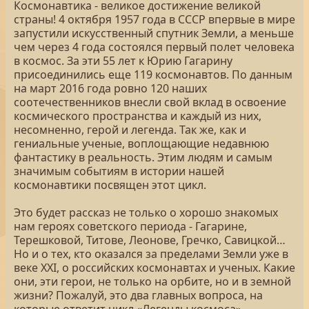
Космонавтика - великое достижение великой
страны! 4 октября 1957 года в СССР впервые в мире
запустили искусственный спутник Земли, а меньше
чем через 4 года состоялся первый полет человека
в космос. За эти 55 лет к Юрию Гагарину
присоединились еще 119 космонавтов. По данным
на март 2016 года ровно 120 наших
соотечественников внесли свой вклад в освоение
космического пространства и каждый из них,
несомненно, герой и легенда. Так же, как и
гениальные ученые, воплощающие недавнюю
фантастику в реальность. Этим людям и самым
значимым событиям в истории нашей
космонавтики посвящен этот цикл.
Это будет рассказ не только о хорошо знакомых
нам героях советского периода - Гагарине,
Терешковой, Титове, Леонове, Гречко, Савицкой…
Но и о тех, кто оказался за пределами Земли уже в
веке XXI, о российских космонавтах и ученых. Какие
они, эти герои, не только на орбите, но и в земной
жизни? Пожалуй, это два главных вопроса, на