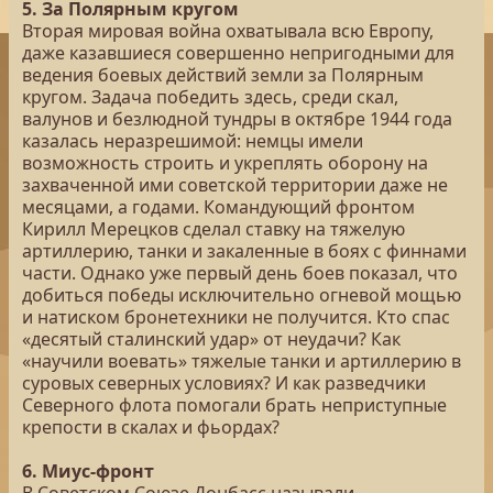
5. За Полярным кругом
Вторая мировая война охватывала всю Европу,
даже казавшиеся совершенно непригодными для
ведения боевых действий земли за Полярным
кругом. Задача победить здесь, среди скал,
валунов и безлюдной тундры в октябре 1944 года
казалась неразрешимой: немцы имели
возможность строить и укреплять оборону на
захваченной ими советской территории даже не
месяцами, а годами. Командующий фронтом
Кирилл Мерецков сделал ставку на тяжелую
артиллерию, танки и закаленные в боях с финнами
части. Однако уже первый день боев показал, что
добиться победы исключительно огневой мощью
и натиском бронетехники не получится. Кто спас
«десятый сталинский удар» от неудачи? Как
«научили воевать» тяжелые танки и артиллерию в
суровых северных условиях? И как разведчики
Северного флота помогали брать неприступные
крепости в скалах и фьордах?
6. Миус-фронт