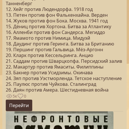
Танненберг
12. Хейг против Людендорфа. 1918 год
13. Петен против фон Фалькенхайна. Верден
14. Жуков против фон Бока. Москва. 1941 год
15. Дёниц против Хортона. Битва за Атлантику
16. Алленби против фон Сандерса. Мегиддо
17. Ямамото против Нимица. Мидуэй
18. Даудинг против Геринга. Битва за Британию
19. Першинг против Гальвица. Мёз-Аргонн
20. Кларк против Кессельринга. Анцио
21. Саддам против Шварцкопфа. Персидский залив
22. Макартур против Ямаситы. Филиппины
23. Бакнер против Усидзимы. Окинава
24. Зяп против Уэстморленда. Тетское наступление
25. Паулюс против Чуйкова. Сталинград
26. Даян против Амера. Шестидневная война
5к
0
Перейти