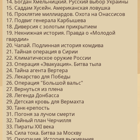
14. Богдан Хмельницкий. Русский выбор Украины
15. Саддам Хусейн. Американская ловушка
16. Проклятие миллиардов. Охота на Онассисов
17. Подвиг генерала Карбышева
18. Диверсия с золотым прикрытием
19. Некнижная история. Правда о «Молодой
гвардии»
20. Чапай. Подлинная история комдива
21. Тайная операция в Сирии
22. Климатическое оружие России
23. Операция «Эвакуация». Битва тыла
24. Тайна агента Вертера
25. Лекарство для Победы
26. Операция "Большой вальс"
27. Вернуться из плена
28. Легенда Донбасса
29. Детская кровь для Вермахта
30. Танк-крепость
31. Погоня за лучом смерти
32. Тайный план Черчилля
33. Пираты ХХI века
34. Сила тока. Битва за Москву
35. Оккупация. История выживания