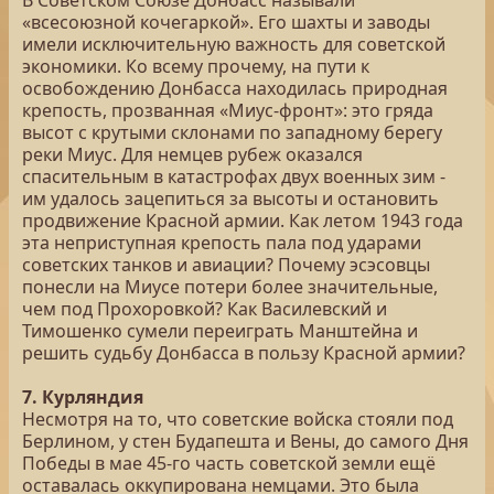
В Советском Союзе Донбасс называли
«всесоюзной кочегаркой». Его шахты и заводы
имели исключительную важность для советской
экономики. Ко всему прочему, на пути к
освобождению Донбасса находилась природная
крепость, прозванная «Миус-фронт»: это гряда
высот с крутыми склонами по западному берегу
реки Миус. Для немцев рубеж оказался
спасительным в катастрофах двух военных зим -
им удалось зацепиться за высоты и остановить
продвижение Красной армии. Как летом 1943 года
эта неприступная крепость пала под ударами
советских танков и авиации? Почему эсэсовцы
понесли на Миусе потери более значительные,
чем под Прохоровкой? Как Василевский и
Тимошенко сумели переиграть Манштейна и
решить судьбу Донбасса в пользу Красной армии?
7. Курляндия
Несмотря на то, что советские войска стояли под
Берлином, у стен Будапешта и Вены, до самого Дня
Победы в мае 45-го часть советской земли ещё
оставалась оккупирована немцами. Это была