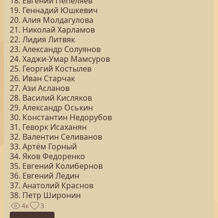
18. Евгений Пепеляев
19. Геннадий Юшкевич
20. Алия Молдагулова
21. Николай Харламов
22. Лидия Литвяк
23. Александр Солуянов
24. Хаджи-Умар Мамсуров
25. Георгий Костылев
26. Иван Старчак
27. Ази Асланов
28. Василий Кисляков
29. Александр Оськин
30. Константин Недорубов
31. Геворк Исаханян
32. Валентин Селиванов
33. Артём Горный
34. Яков Федоренко
35. Евгений Колибернов
36. Евгений Ледин
37. Анатолий Краснов
38. Петр Широнин
4к
3