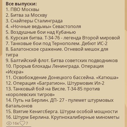
Все выпуски:
1. ПВО Москвы
2. Битва за Москву
3. Снайперы Сталинграда
4. «Ночные ведьмы» Севастополя
5. Воздушные бои над Кубанью
6. Курская битва. Т-34-76 - легенда Второй мировой
7. Танковые бои под Тернополем. Дебют ИС-2
8. Балатонское сражение. Огневой мешок для
тигра
9. Балтийский флот. Битва советских подводников
10. Прорыв блокады Ленинграда. Операция
«Искра»
11. Освобождение Донецкого бассейна. «Катюша»
12. Операция «Багратион». Штурмовик Ил-2
13. Танковый бой на Висле. Т-34-85 против
«королевских тигров»
14. Путь на Берлин. ДП- 27 - пулемет штурмовых
батальонов
15. Взятие Кенигсберга. Штурм особой мощности
16. Штурм Берлина. Крупнокалиберные минометы
16к
7