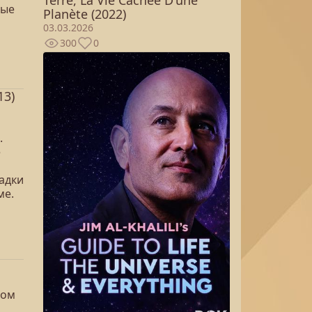
мые
Planète (2022)
03.03.2026
300
0
13)
.
е
адки
ме.
цом