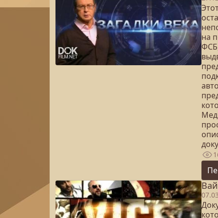
Это
ост
неп
на 
ФСБ
выд
пре
под
авт
пре
кот
Мед
про
опи
доку
1
Пе
Вайс
07.0
Док
кот