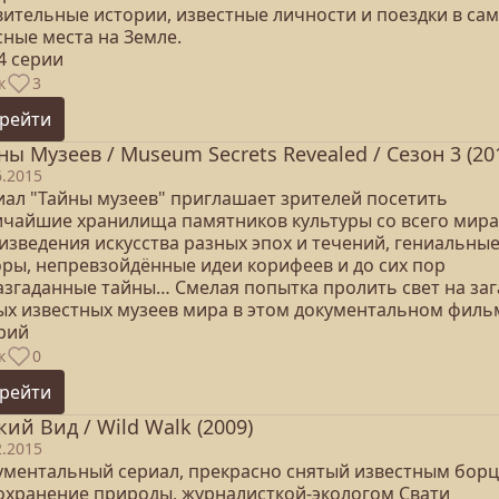
вительные истории, известные личности и поездки в са
сные места на Земле.
14 серии
к
3
рейти
ны Музеев / Museum Secrets Revealed / Сезон 3 (20
6.2015
иал "Тайны музеев" приглашает зрителей посетить
ичайшие хранилища памятников культуры со всего мира
изведения искусства разных эпох и течений, гениальны
оры, непревзойдённые идеи корифеев и до сих пор
азгаданные тайны… Смелая попытка пролить свет на заг
ых известных музеев мира в этом документальном филь
ерий
к
0
рейти
кий Вид / Wild Walk (2009)
2.2015
ументальный сериал, прекрасно снятый известным бор
сохранение природы, журналисткой-экологом Свати