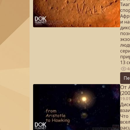
Тиа
спо
Афр
и н
дик
поз
экзо
люд
сер
прир
13 
4
Пе
От 
(200
19.0
Дис
вза
Что
все
рас