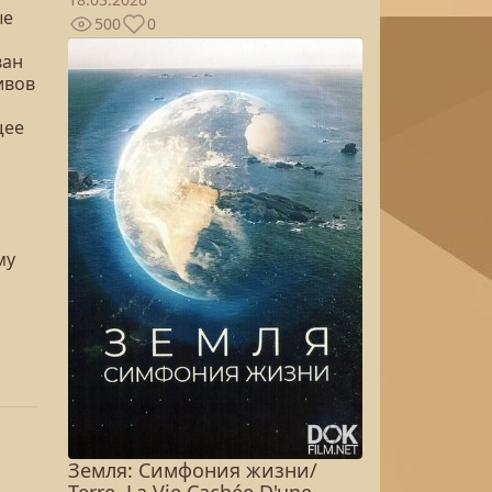
ые
500
0
ван
ивов
щее
му
Земля: Симфония жизни/
Terre, La Vie Cachée D'une