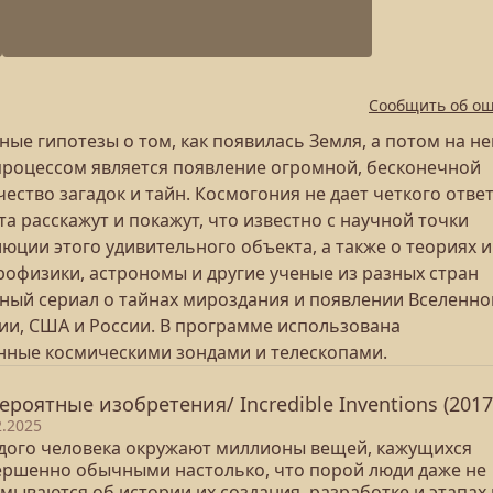
Сообщить об о
ые гипотезы о том, как появилась Земля, а потом на не
процессом является появление огромной, бесконечной
ство загадок и тайн. Космогония не дает четкого ответ
 расскажут и покажут, что известно с научной точки
люции этого удивительного объекта, а также о теориях и
офизики, астрономы и другие ученые из разных стран
ьный сериал о тайнах мироздания и появлении Вселенно
ии, США и России. В программе использована
нные космическими зондами и телескопами.
ероятные изобретения/ Incredible Inventions (2017
2.2025
дого человека окружают миллионы вещей, кажущихся
ершенно обычными настолько, что порой люди даже не
мываются об истории их создания, разработке и этапах 