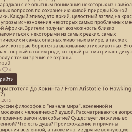
гараджан с ее опытным понимания некоторых из наибол
рных вопросов по сохранению живой природы Южной
ики. Каждый эпизод это яркий, целостный взгляд на кра
а угрозы исчезновения некоторых самых проблемных ме
ой Африки. Зрители получат возможность близко
накомиться с некоторыми из самых редких, самых
тических и самых опасных животных в мире, а так же с
ьми, которые борются за выживание этих животных. Это
иал - первый в своем роде, который рассматривает дику
оду с точки зрения её охраны.
серий
к
4
рейти
Аристотеля До Хокинга / From Aristotle To Hawking
7)
1.2015
куссии философов о "начале мира", вселенной и
имосвязи с человеческой душой. Рассматриваются вопр
 первично закон или событие? Существует ли жизнь во
ленной? Что есть душа? Происхождение и причины
ширения вселенной, а также многие другие волнующие