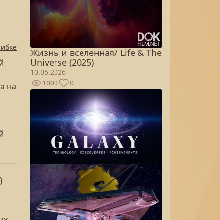
шибке
Жизнь и вселенная/ Life & The
Universe (2025)
й
10.05.2026
1000
0
а на
й
)
их