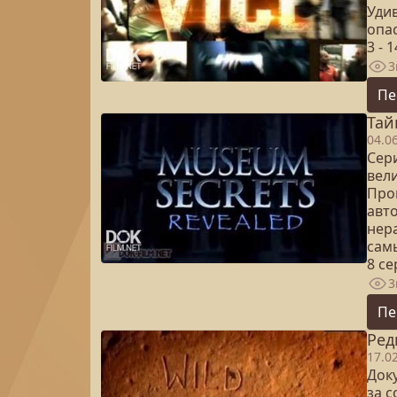
Уди
опа
3 - 
3
Пе
Тай
04.0
Сер
вел
Про
авт
нер
сам
8 с
3
Пе
Ред
17.0
Док
за 