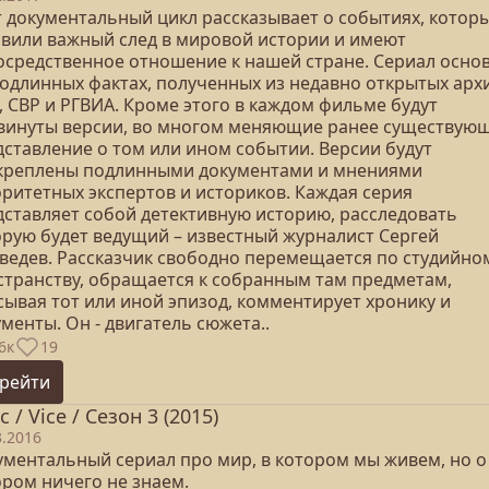
т документальный цикл рассказывает о событиях, котор
авили важный след в мировой истории и имеют
осредственное отношение к нашей стране. Сериал осно
подлинных фактах, полученных из недавно открытых арх
, СВР и РГВИА. Кроме этого в каждом фильме будут
винуты версии, во многом меняющие ранее существую
дставление о том или ином событии. Версии будут
креплены подлинными документами и мнениями
оритетных экспертов и историков. Каждая серия
дставляет собой детективную историю, расследовать
орую будет ведущий – известный журналист Сергей
ведев. Рассказчик свободно перемещается по студийно
странству, обращается к собранным там предметам,
сывая тот или иной эпизод, комментирует хронику и
менты. Он - двигатель сюжета..
6к
19
рейти
 / Vice / Сезон 3 (2015)
3.2016
ументальный сериал про мир, в котором мы живем, но о
ором ничего не знаем.