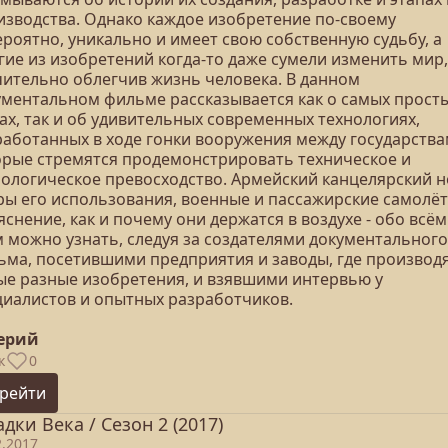
изводства. Однако каждое изобретение по-своему
роятно, уникально и имеет свою собственную судьбу, а
гие из изобретений когда-то даже сумели изменить мир,
чительно облегчив жизнь человека. В данном
ументальном фильме рассказывается как о самых прост
ах, так и об удивительных современных технологиях,
работанных в ходе гонки вооружения между государства
орые стремятся продемонстрировать техническое и
нологическое превосходство. Армейский канцелярский н
ры его использования, военные и пассажирские самолёт
снение, как и почему они держатся в воздухе - обо всём
м можно узнать, следуя за создателями документального
ьма, посетившими предприятия и заводы, где производ
ые разные изобретения, и взявшими интервью у
циалистов и опытных разработчиков.
серий
к
0
рейти
адки Века / Сезон 2 (2017)
2.2017