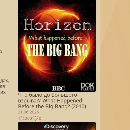
о
дах,
ля
ких
Что было до Большого
взрыва?/ What Happened
Before the Big Bang? (2010)
21.06.2026
200
0