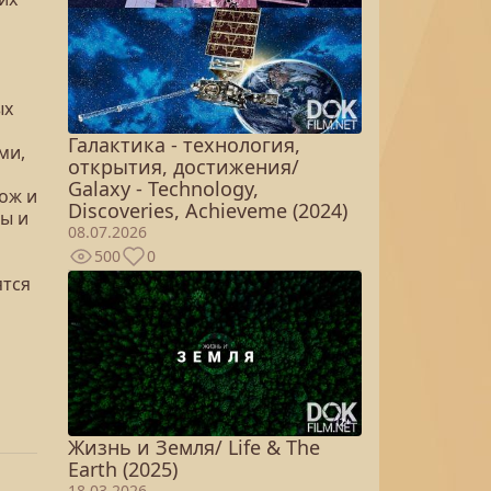
ых
Галактика - технология,
ми,
открытия, достижения/
Galaxy - Technology,
ож и
Discoveries, Achieveme (2024)
ы и
08.07.2026
500
0
ятся
Жизнь и Земля/ Life & The
Earth (2025)
18.03.2026