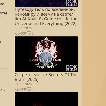
ее
Путеводитель по вселенной,
соты
наномиру и всему на свете/
ст
Jim Al-Khalili's Guide to Life the
Universe and Everything (2022)
08.05.2026
300
0
т
ю
Секреты мозга/ Secrets Of The
Brain (2025)
04.03.2026
200
0
осы: