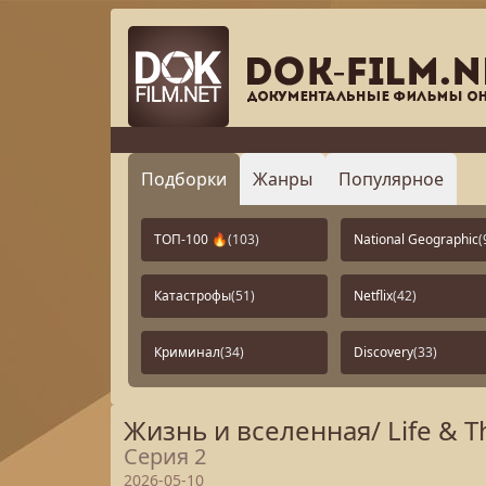
Подборки
Жанры
Популярное
ТОП-100 🔥
(103)
National Geographic
(
Катастрофы
(51)
Netflix
(42)
Криминал
(34)
Discovery
(33)
Жизнь и вселенная/ Life & T
Серия 2
2026-05-10