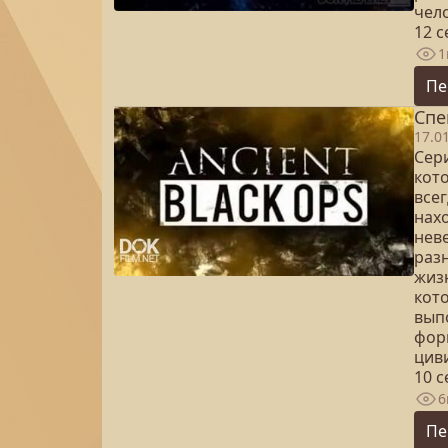
чел
12 
1
Пе
Спе
17.0
Сер
кот
все
нах
нев
раз
жизн
кот
вып
фор
циви
10 
6
Пе