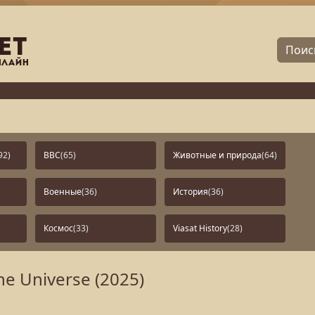
92)
BBC
(65)
Животные и природа
(64)
Военные
(36)
История
(36)
Космос
(33)
Viasat History
(28)
he Universe (2025)