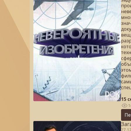
про
неве
мно
зна
док
вещ
раз
кот
тех
сфе
объя
это
фил
сам
спе
15 
1
Пе
Заг
27.1