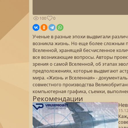
100
0
Ученые в разные эпохи выдвигали различн
возникла жизнь. Но еще более сложным 
Вселенной, хранящей бесчисленное количе
все возникающие вопросы. Авторы проекта
зрения о самой Вселенной, об этапах эво
предположениях, которые выдвигают астр
мира. «Жизнь и Вселенная» - документал
совместного производства Великобритан
компьютерная графика, съемки, выполне
Рекомендации
Нев
15.1
Каж
сов
заду