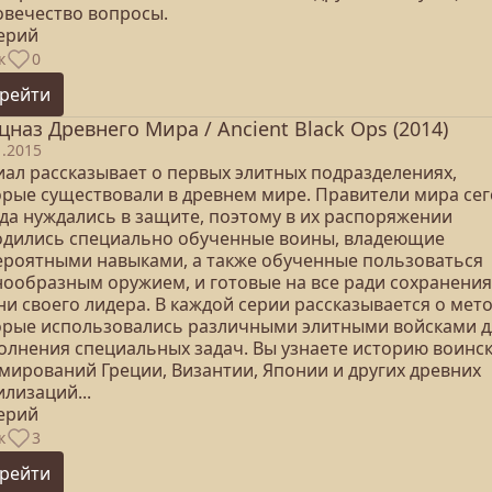
овечество вопросы.
серий
к
0
рейти
цназ Древнего Мира / Ancient Black Ops (2014)
1.2015
иал рассказывает о первых элитных подразделениях,
орые существовали в древнем мире. Правители мира сег
гда нуждались в защите, поэтому в их распоряжении
одились специально обученные воины, владеющие
ероятными навыками, а также обученные пользоваться
нообразным оружием, и готовые на все ради сохранения
и своего лидера. В каждой серии рассказывается о мето
орые использовались различными элитными войсками д
олнения специальных задач. Вы узнаете историю воинс
мирований Греции, Византии, Японии и других древних
лизаций...
серий
к
3
рейти