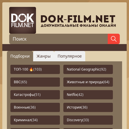
Подборки
Жанры
Популярное
ТОП-100 🔥
(103)
National Geographic
(92)
BBC
(65)
Животные и природа
(64)
Катастрофы
(51)
Netflix
(42)
Военные
(36)
История
(36)
Криминал
(34)
Discovery
(33)