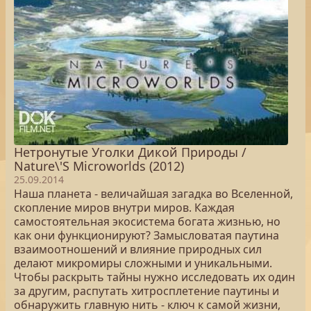
Нетронутые Уголки Дикой Природы /
Nature\'S Microworlds (2012)
25.09.2014
Наша планета - величайшая загадка во Вселенной,
скопление миров внутри миров. Каждая
самостоятельная экосистема богата жизнью, но
как они функционируют? Замысловатая паутина
взаимоотношений и влияние природных сил
делают микромиры сложными и уникальными.
Чтобы раскрыть тайны нужно исследовать их один
за другим, распутать хитросплетение паутины и
обнаружить главную нить - ключ к самой жизни,