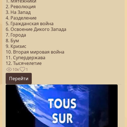
1. Мятежники
2. Революция
3. На Запад
4. Разделение
5. Гражданская война
6. Освоение Дикого Запада
7. Города
8. Бум
9. Кризис
10. Вторая мировая война
11. Супердержава
12. Тысячелетие
10к
1
Перейти