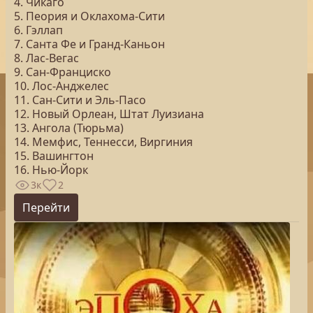
4. Чикаго
5. Пеория и Оклахома-Сити
6. Гэллап
7. Санта Фе и Гранд-Каньон
8. Лас-Вегас
9. Сан-Франциско
10. Лос-Анджелес
11. Сан-Сити и Эль-Пасо
12. Новый Орлеан, Штат Луизиана
13. Ангола (Тюрьма)
14. Мемфис, Теннесси, Виргиния
15. Вашингтон
16. Нью-Йорк
3к
2
Перейти