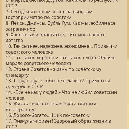
6. Мир! Единство! Дружба! Как жили 15 республик
СССР
7. Сегодня мы к вам, а завтра вы к нам.
Гостеприимство по-советски
8. Пепси. Джинсы. Бубль Гум. Как мы любили все
заграничное
9. Хвостатые и полосатые. Питомцы нашего
детства
10. Так сытнее, надежнее, экономнее… Привычки
советского человека
11. Что такое хорошо и что такое плохо. Облико
морале советского человека
12. Страна Советов - жизнь по советскому
стандарту
13. Тьфу, тьфу - чтобы не сглазить! Приметы и
суеверия в СССР
14. «Все не как у людей!» Что не любил советский
человек
15. Жизнь советского человека глазами
иностранцев
16. Дорого-богато… Шик по-советски
17. Физкульт-привет! Здоровый образ жизни в
СССР