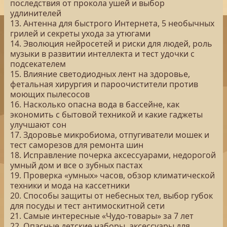
последствия от прокола ушей и выбор
удлинителей
13. Антенна для быстрого Интернета, 5 необычных
грилей и секреты ухода за утюгами
14. Эволюция нейросетей и риски для людей, роль
музыки в развитии интеллекта и тест удочки с
подсекателем
15. Влияние светодиодных лент на здоровье,
фетальная хирургия и пароочистители против
моющих пылесосов
16. Насколько опасна вода в бассейне, как
экономить с бытовой техникой и какие гаджеты
улучшают сон
17. Здоровье микробиома, отпугиватели мошек и
тест саморезов для ремонта шин
18. Исправление почерка аксессуарами, недорогой
умный дом и все о зубных пастах
19. Проверка «умных» часов, обзор климатической
техники и мода на кассетники
20. Способы защиты от небесных тел, выбор губок
для посуды и тест антимоскитной сети
21. Самые интересные «Чудо-товары» за 7 лет
22. Опасные детские наборы, аксессуары для