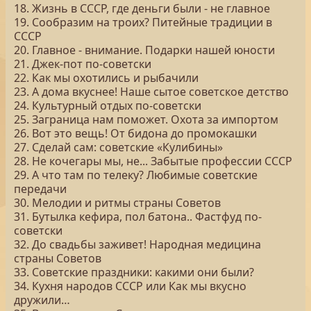
18. Жизнь в СССР, где деньги были - не главное
19. Сообразим на троих? Питейные традиции в
СССР
20. Главное - внимание. Подарки нашей юности
21. Джек-пот по-советски
22. Как мы охотились и рыбачили
23. А дома вкуснее! Наше сытое советское детство
24. Культурный отдых по-советски
25. Заграница нам поможет. Охота за импортом
26. Вот это вещь! От бидона до промокашки
27. Сделай сам: советские «Кулибины»
28. Не кочегары мы, не... Забытые профессии СССР
29. А что там по телеку? Любимые советские
передачи
30. Мелодии и ритмы страны Советов
31. Бутылка кефира, пол батона.. Фастфуд по-
советски
32. До свадьбы заживет! Народная медицина
страны Советов
33. Советские праздники: какими они были?
34. Кухня народов СССР или Как мы вкусно
дружили…