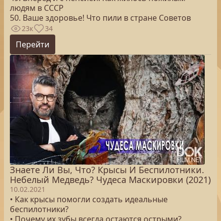
людям в СССР
50. Ваше здоровье! Что пили в стране Советов
23к
34
Перейти
Знаете Ли Вы, Что? Крысы И Беспилотники.
Небелый Медведь? Чудеса Маскировки (2021)
10.02.2021
• Как крысы помогли создать идеальные
беспилотники?
• Почему их зубы всегда остаются острыми?