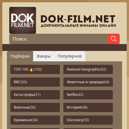
Подборки
Жанры
Популярное
ТОП-100 🔥
(103)
National Geographic
(92)
BBC
(65)
Животные и природа
(64)
Катастрофы
(51)
Netflix
(42)
Военные
(36)
История
(36)
Криминал
(34)
Discovery
(33)