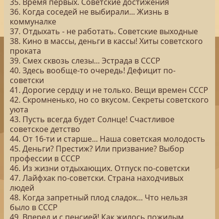
35. Время первых. Советские достижения
36. Когда соседей не выбирали... Жизнь в
коммуналке
37. Отдыхать - не работать. Советские выходные
38. Кино в массы, деньги в кассы! Хиты советского
проката
39. Смех сквозь слезы... Эстрада в СССР
40. Здесь вообще-то очередь! Дефицит по-
советски
41. Дорогие сердцу и не только. Вещи времен СССР
42. Скромненько, но со вкусом. Секреты советского
уюта
43. Пусть всегда будет Солнце! Счастливое
советское детство
44. От 16-ти и старше... Наша советская молодость
45. Деньги? Престиж? Или призвание? Выбор
профессии в СССР
46. Из жизни отдыхающих. Отпуск по-советски
47. Лайфхак по-советски. Страна находчивых
людей
48. Когда запретный плод сладок... Что нельзя
было в СССР
49. Вперед и с пенсией! Как жилось пожилым