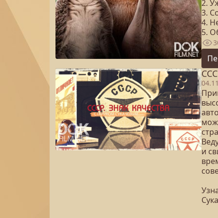
2. 
3. 
4. 
5. 
3
Пе
ССС
04.1
Прин
выс
авт
мож
стр
Вед
и с
вре
сове
Узна
Сук