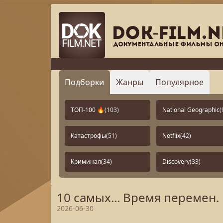
Подборки
Жанры
Популярное
ТОП-100 🔥
(103)
National Geographic
(
Катастрофы
(51)
Netflix
(42)
Криминал
(34)
Discovery
(33)
10 самых... Время перемен.
2026-06-30