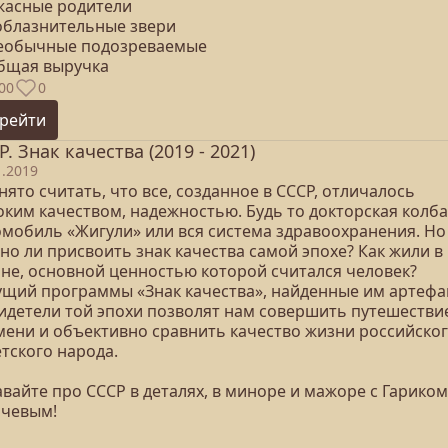
Ужасные родители
Соблазнительные звери
Необычные подозреваемые
Общая выручка
00
0
рейти
Р. Знак качества (2019 - 2021)
1.2019
ято считать, что все, созданное в СССР, отличалось
оким качеством, надежностью. Будь то докторская колба
омобиль «Жигули» или вся система здравоохранения. Но
но ли присвоить знак качества самой эпохе? Как жили в
ане, основной ценностью которой считался человек?
ущий программы «Знак качества», найденные им артефа
видетели той эпохи позволят нам совершить путешестви
мени и объективно сравнить качество жизни российског
тского народа.
вайте про СССР в деталях, в миноре и мажоре с Гариком
ачевым!