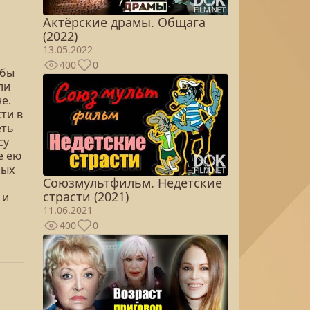
Актёрские драмы. Общага
(2022)
13.05.2022
400
0
 бы
ли
е.
ти в
еть
су
е ею
мых
Союзмультфильм. Недетские
страсти (2021)
 и
11.06.2021
400
0