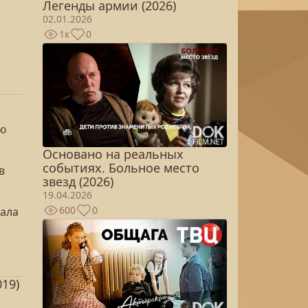
Легенды армии (2026)
02.01.2026
1к
0
ую
Основано на реальных
событиях. Больное место
в
звезд (2026)
19.04.2026
600
0
тала
19)