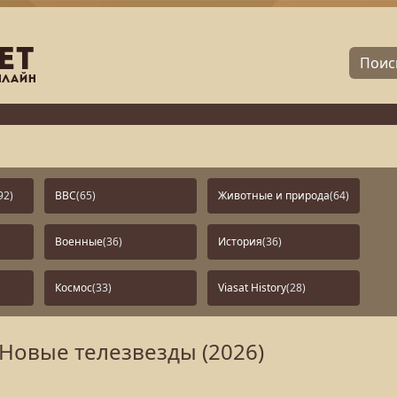
92)
BBC
(65)
Животные и природа
(64)
Военные
(36)
История
(36)
Космос
(33)
Viasat History
(28)
 Новые телезвезды (2026)