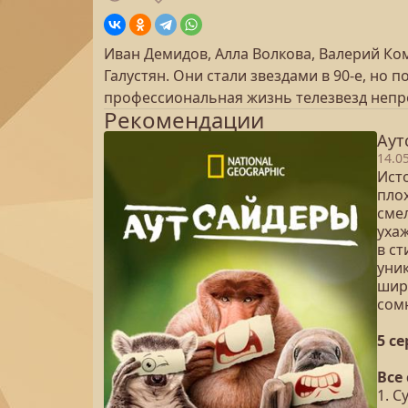
Иван Демидов, Алла Волкова, Валерий Ком
Галустян. Они стали звездами в 90-е, но п
профессиональная жизнь телезвезд непр
Рекомендации
Аут
14.0
Ист
плох
сме
уха
в с
уни
широ
сом
5 с
Все
1. С