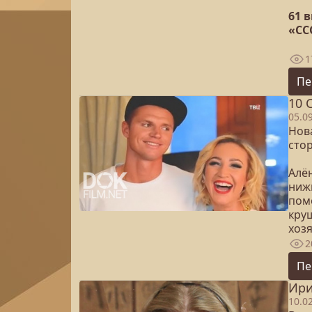
61 
«СС
1
Пе
10 
05.0
Нов
сто
Алё
ниж
пом
круш
хоз
2
Пе
Ири
10.0