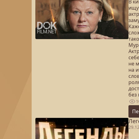
В к
ищут
акт
заму
Каж
слож
так
Мура
Актр
себе
не 
на 
сло
рол
дост
без 
1
Пе
Лег
29.1