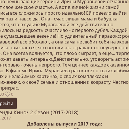
ино неунывающие героини Ирины Муравьевой отчаянно
 свое женское счастье. А вот в личной жизни самой
рисы все сложилось просто идеально! Ей повезло выйти
ж раз и навсегда. Она - счастливая мама и бабушка.
ется, что в судьбе Муравьевой все действительно
илось на редкость счастливо - с первого дубля. Каждой
ое сумасшедшее везение! Но удивительный парадокс: ро
вьевой все обожают, а она сама не любит себя на экран
иса признается, что всю жизнь страдает от неувереннос
. Она всегда волнуется, что плохо сыграет, а еще... терп
может давать интервью.Действительно, уговорить актри
интервью - очень непросто. Тем ценнее каждое сказанно
во. В фильме Ирина Муравьева расскажет о своих люби
ях и нелюбимых картинах, о своих комплексах и
ижениях, о своей семье и отношении к возрасту. Честно
прикрас.
00
0
рейти
енды Кино/ 2 Сезон (2017-2018)
2.2017
Добавлены выпуски 2017 года: