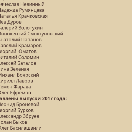
 Вячеслав Невинный
 Надежда Румянцева
 Наталья Крачковская
Лев Дуров
 Валерий Золотухин
 Иннокентий Смоктуновский
 Анатолий Папанов
 Савелий Крамаров
 Георгий Юматов
 Виталий Соломин
Алексей Баталов
Рина Зеленая
 Михаил Боярский
 Кирилл Лавров
 Семен Фарада
 Олег Ефремов
авлены выпуски 2017 года:
 Леонид Броневой
Георгий Бурков
Александр Збруев
Ролан Быков
 Олег Басилашвили