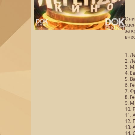
Они
сцен
за 
вне
1. 
2. Л
3. 
4. Е
5. 
6. Г
7. 
8. Г
9. 
10.
11.
12.
13.
14.