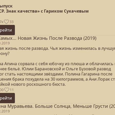
выпуск
СР. Знак качества» с Гариком Сукачевым
7к
33
рейти
Самых... Новая Жизнь После Развода (2019)
9.2019
ая жизнь после развода. Чья жизнь изменилась в лучш
рону?
на Апина сорвала с себя юбочку из плюша и облачилась 
нее бельё. Юлии Барановской и Ольге Бузовой развод
ог стать настоящими звёздами. Полина Гагарина после
ения брака похудела на 30 килограммов, а Ани Лорак с
яйкой нового роскошного бюста.
00
11
рейти
на Муравьева. Больше Солнца, Меньше Грусти (20
2.2019