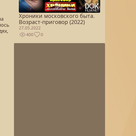
Хроники московского быта.
на
Возраст-приговор (2022)
лось
27.05.2022
дях,
400
0