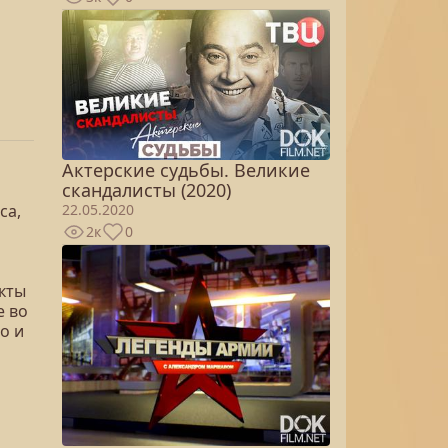
Актерские судьбы. Великие
скандалисты (2020)
са,
22.05.2020
2к
0
кты
е во
о и