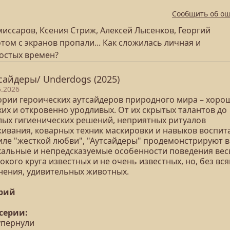
Сообщить об о
иссаров, Ксения Стриж, Алексей Лысенков, Георгий
отом с экранов пропали... Как сложилась личная и
остых времен?
сайдеры/ Underdogs (2025)
5.2026
ории героических аутсайдеров природного мира – хоро
их и откровенно уродливых. От их скрытых талантов до
лых гигиенических решений, неприятных ритуалов
живания, коварных техник маскировки и навыков воспит
тиле "жесткой любви", "Аутсайдеры" продемонстрируют 
кальные и непредсказуемые особенности поведения ве
кого круга известных и не очень известных, но, без вся
нения, удивительных животных.
ерий
 серии:
упернули