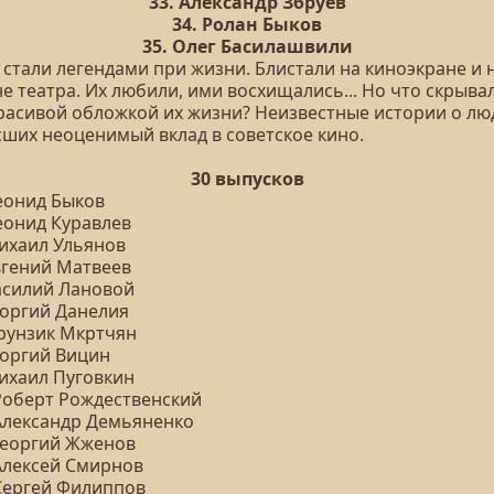
33. Александр Збруев
34. Ролан Быков
35. Олег Басилашвили
 стали легендами при жизни. Блистали на киноэкране и 
е театра. Их любили, ими восхищались... Но что скрыва
красивой обложкой их жизни? Неизвестные истории о лю
сших неоценимый вклад в советское кино.
30 выпусков
Леонид Быков
еонид Куравлев
Михаил Ульянов
вгений Матвеев
Василий Лановой
еоргий Данелия
Фрунзик Мкртчян
еоргий Вицин
Михаил Пуговкин
 Роберт Рождественский
 Александр Демьяненко
 Георгий Жженов
 Алексей Смирнов
 Сергей Филиппов