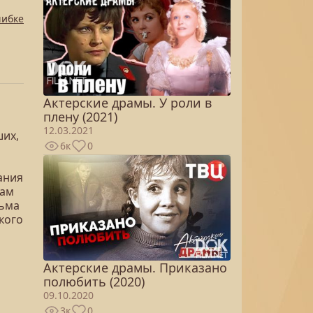
шибке
Актерские драмы. У роли в
плену (2021)
12.03.2021
ших,
6к
0
ания
вам
сьма
кого
Актерские драмы. Приказано
полюбить (2020)
09.10.2020
3к
0