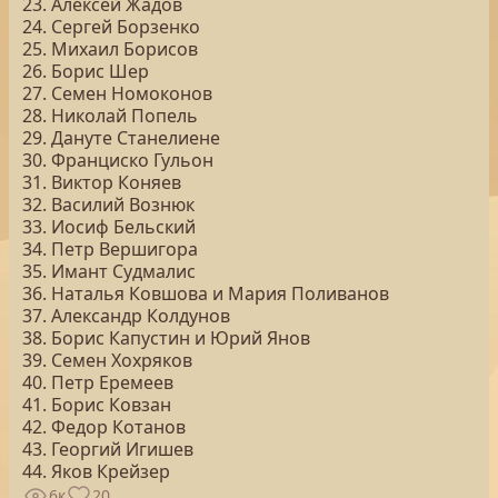
23. Алексей Жадов
24. Сергей Борзенко
25. Михаил Борисов
26. Борис Шер
27. Семен Номоконов
28. Николай Попель
29. Дануте Станелиене
30. Франциско Гульон
31. Виктор Коняев
32. Василий Вознюк
33. Иосиф Бельский
34. Петр Вершигора
35. Имант Судмалис
36. Наталья Ковшова и Мария Поливанов
37. Александр Колдунов
38. Борис Капустин и Юрий Янов
39. Семен Хохряков
40. Петр Еремеев
41. Борис Ковзан
42. Федор Котанов
43. Георгий Игишев
44. Яков Крейзер
6к
20