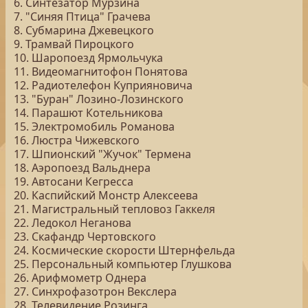
6. Синтезатор Мурзина
7. "Синяя Птица" Грачева
8. Субмарина Джевецкого
9. Трамвай Пироцкого
10. Шаропоезд Ярмольчука
11. Видеомагнитофон Понятова
12. Радиотелефон Куприяновича
13. "Буран" Лозино-Лозинского
14. Парашют Котельникова
15. Электромобиль Романова
16. Люстра Чижевского
17. Шпионский "Жучок" Термена
18. Аэропоезд Вальднера
19. Автосани Кегресса
20. Каспийский Монстр Алексеева
21. Магистральный тепловоз Гаккеля
22. Ледокол Неганова
23. Скафандр Чертовского
24. Космические скорости Штернфельда
25. Персональный компьютер Глушкова
26. Арифмометр Однера
27. Синхрофазотрон Векслера
28. Телевидение Розинга