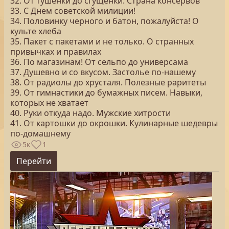
32. От тушенки до сгущенки. Страна консервов
33. С Днем советской милиции!
34. Половинку черного и батон, пожалуйста! О
культе хлеба
35. Пакет с пакетами и не только. О странных
привычках и правилах
36. По магазинам! От сельпо до универсама
37. Душевно и со вкусом. Застолье по-нашему
38. От радиолы до хрусталя. Полезные раритеты
39. От гимнастики до бумажных писем. Навыки,
которых не хватает
40. Руки откуда надо. Мужские хитрости
41. От картошки до окрошки. Кулинарные шедевры
по-домашнему
5к
1
Перейти