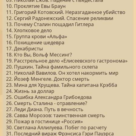
09. Николай Ежов. Падение с пьедестала
10. Проклятие Евы Браун
11. Григорий Котовский. Неразгаданное убийство
12. Сергий Радонежский. Спасение реликвии
13. Почему Сталин пощадил Гитлера
14. Хлопковое дело
15. Группа крови «Альфа»
16. Похищение шедевра
17. Декабристы
18. Кто Вы, Вольф Мессинг?
19. Расстрельное дело «Елисеевского гастронома»
20. Пушкин. Тайна фамильного склепа
21. Николай Вавилов. Он хотел накормить мир
22. Йозеф Менгеле. Доктор смерть
23. Мина для Хрущева. Тайна капитана Крэбба
24. Жизнь за доллар
25. Ошибка Александра Грибоедова
26. Смерть Сталина - отравление?
27. Леди Диана. Путь в вечность
28. Савва Морозов: таинственная смерть
29. Пожар в гостинице «Россия»
30. Светлана Аллилуева. Побег по расчету
31. Последний вираж Фрэнсиса Гэри Пауэрса