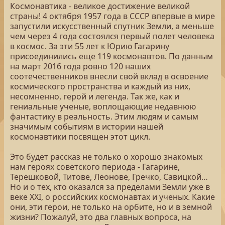
Космонавтика - великое достижение великой
страны! 4 октября 1957 года в СССР впервые в мире
запустили искусственный спутник Земли, а меньше
чем через 4 года состоялся первый полет человека
в космос. За эти 55 лет к Юрию Гагарину
присоединились еще 119 космонавтов. По данным
на март 2016 года ровно 120 наших
соотечественников внесли свой вклад в освоение
космического пространства и каждый из них,
несомненно, герой и легенда. Так же, как и
гениальные ученые, воплощающие недавнюю
фантастику в реальность. Этим людям и самым
значимым событиям в истории нашей
космонавтики посвящен этот цикл.
Это будет рассказ не только о хорошо знакомых
нам героях советского периода - Гагарине,
Терешковой, Титове, Леонове, Гречко, Савицкой…
Но и о тех, кто оказался за пределами Земли уже в
веке XXI, о российских космонавтах и ученых. Какие
они, эти герои, не только на орбите, но и в земной
жизни? Пожалуй, это два главных вопроса, на