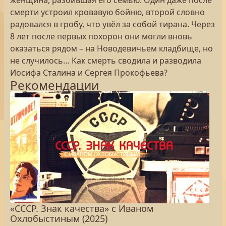
женщина, разбившая его семью. Один даже после
смерти устроил кровавую бойню, второй словно
радовался в гробу, что увёл за собой тирана. Через
8 лет после первых похорон они могли вновь
оказаться рядом – на Новодевичьем кладбище, но
не случилось… Как смерть сводила и разводила
Иосифа Сталина и Сергея Прокофьева?
Рекомендации
«СССР. Знак качества» с Иваном
Охлобыстиным (2025)