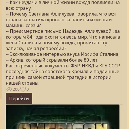
-- Как неудачи в личной жизни вождя повлияли на
всю страну,
-- Почему Светлана Аллилуева говорила, что вся
страна заплатила кровью за папины измены и
мамины слезы?
-- Предсмертное письмо Надежды Аллилуевой , за
которым 84 года охотится весь мир. Что написала
жена Сталина и почему вождь, прочитав эту
записку, начал репрессии?
-- Эксклюзивное интервью внука Иосифа Сталина,
-- Архив, который скрывали более 80 лет.
Рассекреченные документы ФБР, НКВД и КГБ СССР,
последняя тайна советского Кремля и подлинные
причины самой страшной трагедии в истории
нашей страны.
200
0
Перейти