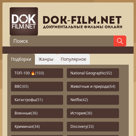
Подборки
Жанры
Популярное
ТОП-100 🔥
(103)
National Geographic
(92)
BBC
(65)
Животные и природа
(64)
Катастрофы
(51)
Netflix
(42)
Военные
(36)
История
(36)
Криминал
(34)
Discovery
(33)