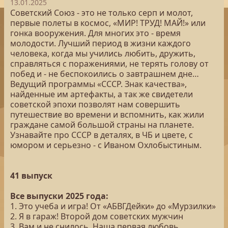
13.01.2025
Советский Союз - это не только серп и молот,
первые полеты в космос, «МИР! ТРУД! МАЙ!» или
гонка вооружения. Для многих это - время
молодости. Лучший период в жизни каждого
человека, когда мы учились любить, дружить,
справляться с поражениями, не терять голову от
побед и - не беспокоились о завтрашнем дне…
Ведущий программы «СССР. Знак качества»,
найденные им артефакты, а так же свидетели
советской эпохи позволят нам совершить
путешествие во времени и вспомнить, как жили
граждане самой большой страны на планете.
Узнавайте про СССР в деталях, в ЧБ и цвете, с
юмором и серьезно - с Иваном Охлобыстиным.
41 выпуск
Все выпуски 2025 года:
1. Это учеба и игра! От «АБВГДейки» до «Мурзилки»
2. Я в гараж! Второй дом советских мужчин
3. Вам и не снилось. Наша первая любовь