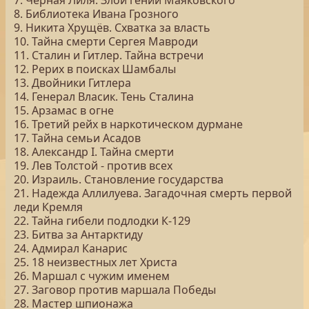
7. Чёрная Лиля. Злой гений Маяковского
8. Библиотека Ивана Грозного
9. Никита Хрущёв. Схватка за власть
10. Тайна смерти Сергея Мавроди
11. Сталин и Гитлер. Тайна встречи
12. Рерих в поисках Шамбалы
13. Двойники Гитлера
14. Генерал Власик. Тень Сталина
15. Арзамас в огне
16. Третий рейх в наркотическом дурмане
17. Тайна семьи Асадов
18. Александр I. Тайна смерти
19. Лев Толстой - против всех
20. Израиль. Становление государства
21. Надежда Аллилуева. Загадочная смерть первой
леди Кремля
22. Тайна гибели подлодки К-129
23. Битва за Антарктиду
24. Адмирал Канарис
25. 18 неизвестных лет Христа
26. Маршал с чужим именем
27. Заговор против маршала Победы
28. Мастер шпионажа