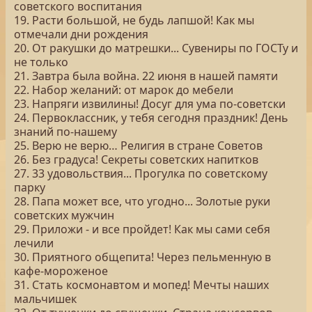
советского воспитания
19. Расти большой, не будь лапшой! Как мы
отмечали дни рождения
20. От ракушки до матрешки... Сувениры по ГОСТу и
не только
21. Завтра была война. 22 июня в нашей памяти
22. Набор желаний: от марок до мебели
23. Напряги извилины! Досуг для ума по-советски
24. Первоклассник, у тебя сегодня праздник! День
знаний по-нашему
25. Верю не верю… Религия в стране Советов
26. Без градуса! Секреты советских напитков
27. 33 удовольствия... Прогулка по советскому
парку
28. Папа может все, что угодно... Золотые руки
советских мужчин
29. Приложи - и все пройдет! Как мы сами себя
лечили
30. Приятного общепита! Через пельменную в
кафе-мороженое
31. Стать космонавтом и мопед! Мечты наших
мальчишек