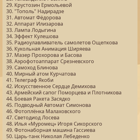
29. Крустозин Ермольевой
30. "Тополь" Надирадзе
31. Автомат Фёдорова
32. Аппарат Илизарова
33. Лампа Лодыгина
34. Эффект Кулешова
35. Радиоулавливатель самолетов Ощепкова
36. Кукольная Анимация Ширяева
37. Мазер Прохорова и Басова
38. Аэрофотоаппарат Срезневского
39. Самоход Блинова
40. Мирный атом Курчатова
41. Телеграф Якоби
42. Искусственное Сердце Демихова
43. Армейский сапог Поморцева и Плотникова
44. Боевая Ракета Засядко
45. Подводный Автомат Симонова
46. Фотоплёнка Малаховского
47. Светодиод Лосева
48. Илья «Муромец» Игоря Сикорского
49. Фотонаборная машина Гассиева
50. Царь-танк Николая Лебеденко