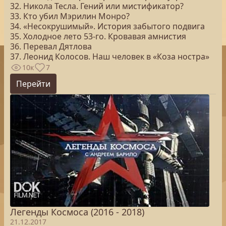
32. Никола Тесла. Гений или мистификатор?
33. Кто убил Мэрилин Монро?
34. «Несокрушимый». История забытого подвига
35. Холодное лето 53-го. Кровавая амнистия
36. Перевал Дятлова
37. Леонид Колосов. Наш человек в «Коза ностра»
10к
7
Перейти
Легенды Космоса (2016 - 2018)
21.12.2017