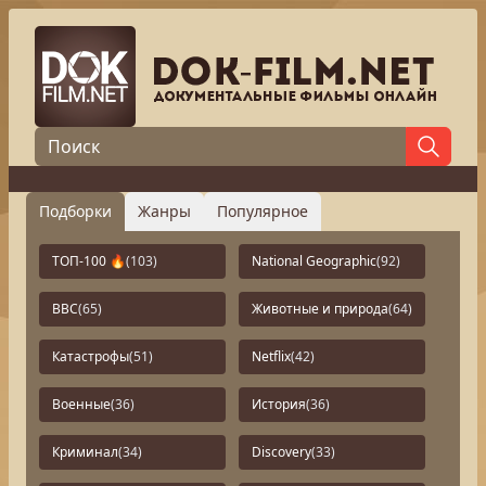
Подборки
Жанры
Популярное
ТОП-100 🔥
(103)
National Geographic
(92)
BBC
(65)
Животные и природа
(64)
Катастрофы
(51)
Netflix
(42)
Военные
(36)
История
(36)
Криминал
(34)
Discovery
(33)