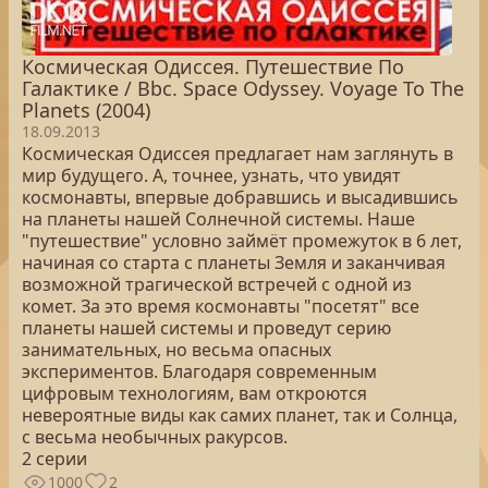
Космическая Одиссея. Путешествие По
Галактике / Bbc. Space Odyssey. Voyage To The
Planets (2004)
18.09.2013
Космическая Одиссея предлагает нам заглянуть в
мир будущего. А, точнее, узнать, что увидят
космонавты, впервые добравшись и высадившись
на планеты нашей Солнечной системы. Наше
"путешествие" условно займёт промежуток в 6 лет,
начиная со старта с планеты Земля и заканчивая
возможной трагической встречей с одной из
комет. За это время космонавты "посетят" все
планеты нашей системы и проведут серию
занимательных, но весьма опасных
экспериментов. Благодаря современным
цифровым технологиям, вам откроются
невероятные виды как самих планет, так и Солнца,
с весьма необычных ракурсов.
2 серии
1000
2