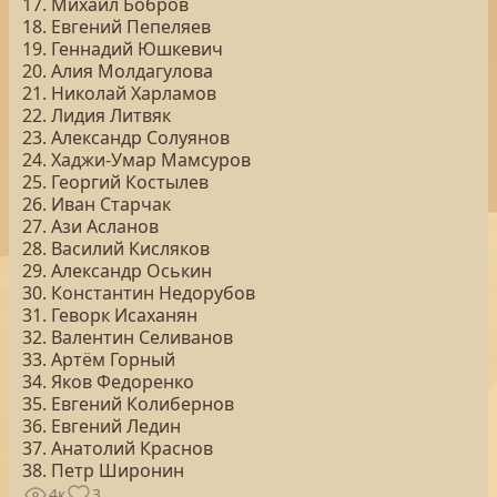
17. Михаил Бобров
18. Евгений Пепеляев
19. Геннадий Юшкевич
20. Алия Молдагулова
21. Николай Харламов
22. Лидия Литвяк
23. Александр Солуянов
24. Хаджи-Умар Мамсуров
25. Георгий Костылев
26. Иван Старчак
27. Ази Асланов
28. Василий Кисляков
29. Александр Оськин
30. Константин Недорубов
31. Геворк Исаханян
32. Валентин Селиванов
33. Артём Горный
34. Яков Федоренко
35. Евгений Колибернов
36. Евгений Ледин
37. Анатолий Краснов
38. Петр Широнин
4к
3