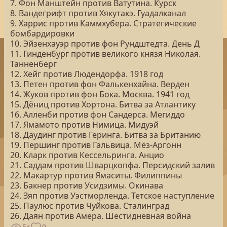
7. Фон Манштейн против Ватутина. Курск
8. Вандегрифт против Хякутакэ. Гуадалканал
9. Харрис против Каммхубера. Стратегические
бомбардировки
10. Эйзенхауэр против фон Рундштедта. День Д
11. Гинденбург против великого князя Николая.
Танненберг
12. Хейг против Людендорфа. 1918 год
13. Петен против фон Фалькенхайна. Верден
14. Жуков против фон Бока. Москва. 1941 год
15. Дёниц против Хортона. Битва за Атлантику
16. Алленби против фон Сандерса. Мегиддо
17. Ямамото против Нимица. Мидуэй
18. Даудинг против Геринга. Битва за Британию
19. Першинг против Гальвица. Мёз-Аргонн
20. Кларк против Кессельринга. Анцио
21. Саддам против Шварцкопфа. Персидский залив
22. Макартур против Ямаситы. Филиппины
23. Бакнер против Усидзимы. Окинава
24. Зяп против Уэстморленда. Тетское наступление
25. Паулюс против Чуйкова. Сталинград
26. Даян против Амера. Шестидневная война
5к
0