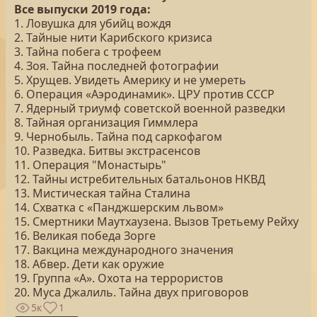
Все выпуски 2019 года:
1. Ловушка для убийц вождя
2. Тайные нити Карибского кризиса
3. Тайна побега с трофеем
4. Зоя. Тайна последней фотографии
5. Хрущев. Увидеть Америку и не умереть
6. Операция «Аэродинамик». ЦРУ против СССР
7. Ядерный триумф советской военной разведки
8. Тайная организация Гиммлера
9. Чернобыль. Тайна под саркофагом
10. Разведка. Битвы экстрасенсов
11. Операция "Монастырь"
12. Тайны истребительных батальонов НКВД
13. Мистическая тайна Сталина
14. Схватка с «Панджшерским львом»
15. Смертники Маутхаузена. Вызов Третьему Рейху
16. Великая победа Зорге
17. Вакцина международного значения
18. Абвер. Дети как оружие
19. Группа «А». Охота на террористов
20. Муса Джалиль. Тайна двух приговоров
5к
1