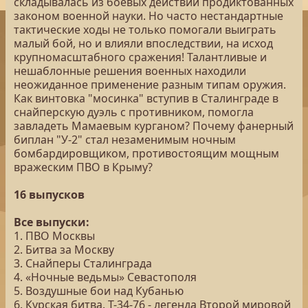
складывалась из боевых действий продиктованных
законом военной науки. Но часто нестандартные
тактические ходы не только помогали выиграть
малый бой, но и влияли впоследствии, на исход
крупномасштабного сражения! Талантливые и
нешаблонные решения военных находили
неожиданное применение разным типам оружия.
Как винтовка "мосинка" вступив в Сталинграде в
снайперскую дуэль с противником, помогла
завладеть Мамаевым курганом? Почему фанерный
биплан "У-2" стал незаменимым ночным
бомбардировщиком, противостоящим мощным
вражеским ПВО в Крыму?
16 выпусков
Все выпуски:
1. ПВО Москвы
2. Битва за Москву
3. Снайперы Сталинграда
4. «Ночные ведьмы» Севастополя
5. Воздушные бои над Кубанью
6. Курская битва. Т-34-76 - легенда Второй мировой