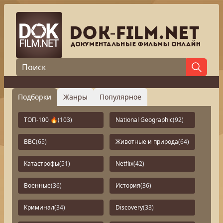
Подборки
Жанры
Популярное
ТОП-100 🔥
(103)
National Geographic
(92)
BBC
(65)
Животные и природа
(64)
Катастрофы
(51)
Netflix
(42)
Военные
(36)
История
(36)
Криминал
(34)
Discovery
(33)