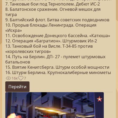
7. Танковые бои под Тернополем. Дебют ИС-2
8. Балатонское сражение. Огневой мешок для
тигра
9. Балтийский флот. Битва советских подводников
10. Прорыв блокады Ленинграда. Операция
«Искра»
11. Освобождение Донецкого бассейна. «Катюша»
12. Операция «Багратион». Штурмовик Ил-2
13. Танковый бой на Висле. Т-34-85 против
«королевских тигров»
14. Путь на Берлин. ДП- 27 - пулемет штурмовых
батальонов
15. Взятие Кенигсберга. Штурм особой мощности
16. Штурм Берлина. Крупнокалиберные минометы
16к
7
Перейти