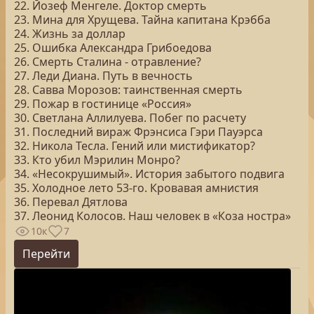
22. Йозеф Менгеле. Доктор смерть
23. Мина для Хрущева. Тайна капитана Крэбба
24. Жизнь за доллар
25. Ошибка Александра Грибоедова
26. Смерть Сталина - отравление?
27. Леди Диана. Путь в вечность
28. Савва Морозов: таинственная смерть
29. Пожар в гостинице «Россия»
30. Светлана Аллилуева. Побег по расчету
31. Последний вираж Фрэнсиса Гэри Пауэрса
32. Никола Тесла. Гений или мистификатор?
33. Кто убил Мэрилин Монро?
34. «Несокрушимый». История забытого подвига
35. Холодное лето 53-го. Кровавая амнистия
36. Перевал Дятлова
37. Леонид Колосов. Наш человек в «Коза ностра»
10к
7
Перейти