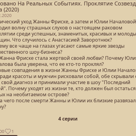
овано На Реальных Событиях. Проклятие Созвез
а (2020)
2.2020
гический уход Жанны Фриске, а затем и Юлии Началовой
одил волну страшных слухов о настоящем раковом
клятии среди успешных, знаменитых, красивых и молод
щин. Что случилось с Анастасией Заворотнюк?
ему все чаще на глазах угасают самые яркие звезды
чественного шоу-бизнеса?
 Жанна Фриске стала жертвой своей любви? Почему Юли
лова была уверена, что ее кто-то проклял?
овые совпадения в жизни Жанны Фриске и Юлии Начало
 ради красоты и мужчин рисковали собой, обе скрывали 
х свой диагноз и принимали участие в шоу "Последний
й". Почему уходят из жизни те, кто должен был остаться
ых на необитаемом острове?
за чего после смерти Жанны и Юлии их близкие развяза
ну?
4 серии
00
1