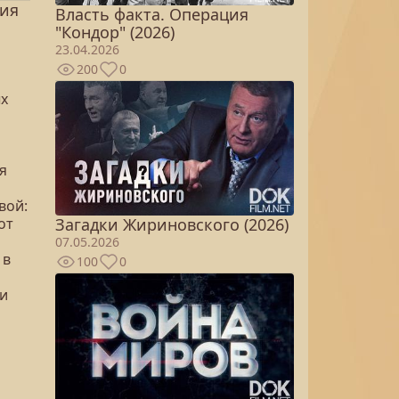
дия
Власть факта. Операция
"Кондор" (2026)
23.04.2026
200
0
ых
я
вой:
от
Загадки Жириновского (2026)
07.05.2026
 в
100
0
ли