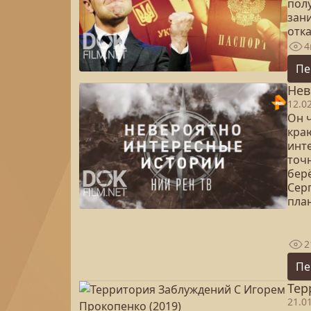
пол
зани
отк
4
Пе
Нев
12.0
Он 
кра
инт
точн
бер
Сер
план
2
Пе
Тер
21.0