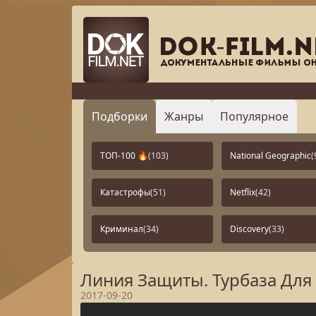
Подборки
Жанры
Популярное
ТОП-100 🔥
(103)
National Geographic
(
Катастрофы
(51)
Netflix
(42)
Криминал
(34)
Discovery
(33)
Линия Защиты. Турбаза Для 
2017-09-20