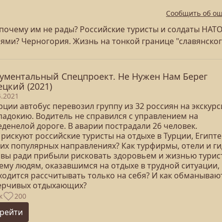
Сообщить об о
почему им не рады? Российские туристы и солдаты НАТО
ями? Черногория. Жизнь на тонкой границе "славянско
ументальный Спецпроект. Не Нужен Нам Берег
ецкий (2021)
4.2021
рции автобус перевозил группу из 32 россиян на экскурс
падокию. Водитель не справился с управлением на
денелой дороге. В аварии пострадали 26 человек.
рискуют российские туристы на отдыхе в Турции, Египте
гих популярных направлениях? Как турфирмы, отели и г
овы ради прибыли рисковать здоровьем и жизнью турис
ему людям, оказавшимся на отдыхе в трудной ситуации,
ходится рассчитывать только на себя? И как обманываю
ерчивых отдыхающих?
к
200
рейти