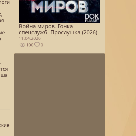
логи
,
ая
Война миров. Гонка
спецслужб. Прослушка (2026)
ие
и
11.04.2026
100
0
-
тся
аша
ские
й