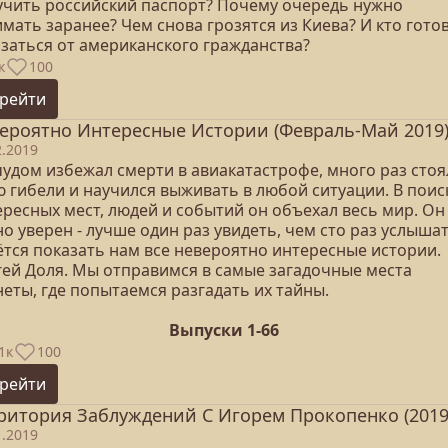
учить российский паспорт? Почему очередь нужно
мать заранее? Чем​​ снова грозятся из Киева? И кто гото
азаться от американского гражданства?
к
100
рейти
ероятно Интересные Истории (Февраль-Май 2019
2.2019
чудом избежал смерти в авиакатастрофе, много раз стоя
ю гибели и научился выживать в любой ситуации. В поис
ересных мест, людей и событий он объехал весь мир. Он
о уверен - лучше один раз увидеть, чем сто раз услышат
ётся показать нам все невероятно интересные истории.
гей Доля. Мы отправимся в самые загадочные места
еты, где попытаемся разгадать их тайны.
Выпуски 1-66
1к
100
рейти
ритория Заблуждений С Игорем Прокопенко (2019
1.2019