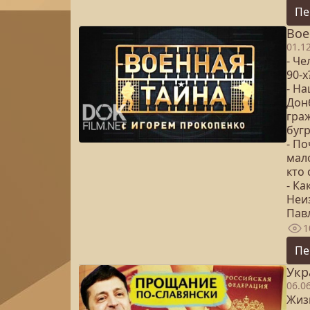
Пе
Вое
01.1
- Ч
90-х
- Н
Дон
граж
буг
- П
мал
кто
- К
Неи
Пав
1
Пе
Укр
06.0
Жиз