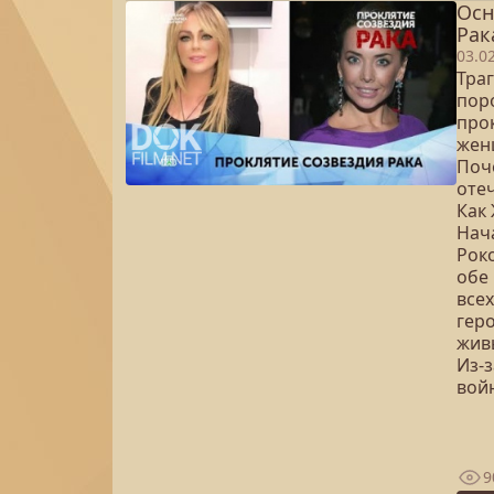
Осн
Рак
03.0
Тра
пор
про
жен
Поч
оте
Как
Нача
Рок
обе
все
геро
жив
Из-
вой
9