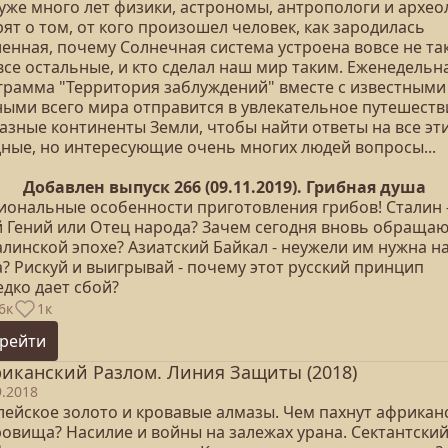
 уже много лет физики, астрономы, антропологи и архео
ят о том, от кого произошел человек, как зародилась
енная, почему Солнечная система устроена вовсе не так
все остальные, и кто сделал наш мир таким. Еженедельн
грамма "Территория заблуждений" вместе с известными
ными всего мира отправится в увлекательное путешеств
разные континенты Земли, чтобы найти ответы на все эт
дные, но интересующие очень многих людей вопросы...
Добавлен выпуск 266 (09.11.2019). Грибная душа
иональные особенности приготовления грибов! Сталин 
й Гений или Отец народа? Зачем сегодня вновь обращаю
алинской эпохе? Азиатский Байкал - неужели им нужна н
? Рискуй и выигрывай - почему этот русский принцип
дко дает сбой?
6к
1к
рейти
иканский Разлом. Линия Защиты (2018)
9.2018
лейское золото и кровавые алмазы. Чем пахнут африкан
ровища? Насилие и войны на залежах урана. Сектантски