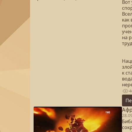
Вот
спор
Всел
как 
про
уче
на 
тру
Нац
зло
к ст
вода
нере
4
Пе
Афр
28.0
Биб
сок