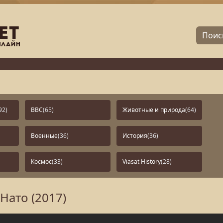
92)
BBC
(65)
Животные и природа
(64)
Военные
(36)
История
(36)
Космос
(33)
Viasat History
(28)
Нато (2017)