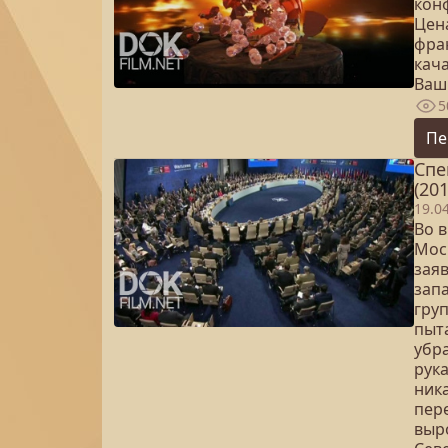
кон
Цен
фра
кач
Ваш
5
Пе
Спе
(201
19.0
Во 
Мос
зая
зап
гру
пыт
убр
рука
ник
пер
выр