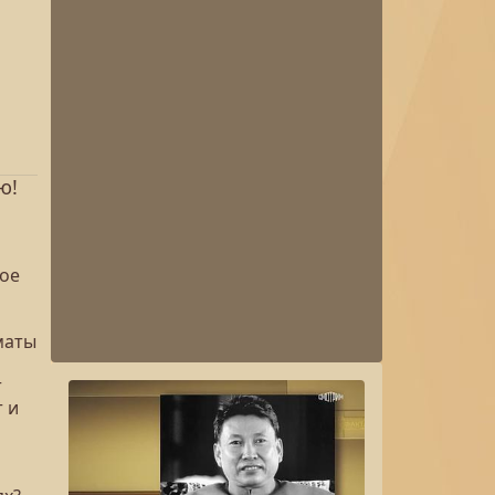
ю!
ное
маты
т
т и