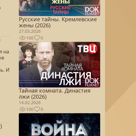
в
Русские тайны. Кремлевские
жены (2026)
27.03.2026
100
0
)
л на
ке
ь. И
Тайная комната. Династия
лжи (2026)
14.02.2026
100
0
)