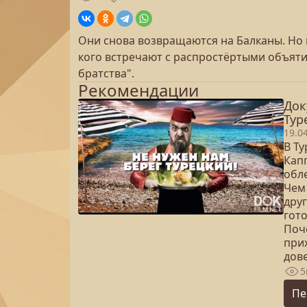
Они снова возвращаются на Балканы. Но 
кого встречают с распростёртыми объяти
братства".
Рекомендации
Док
Тур
19.0
В Ту
Кап
обле
Чем 
дру
гот
Поч
при
дов
5
Пе