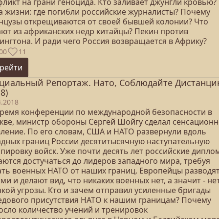
фликт на грани геноцида. Кто заливает джунгли кровью?
а жизни: где погибли российские журналисты? Почему
нцузы открещиваются от своей бывшей колонии? Что
ают из африканских недр китайцы? Пекин против
ингтона. И ради чего Россия возвращается в Африку?
00
11
рейти
циальный Репортаж. Нато, Соблюдайте Дистанци
8)
4.2018
время конференции по международной безопасности в
кве, министр обороны Сергей Шойгу сделал сенсацион
вление. По его словам, США и НАТО развернули вдоль
адных границ России десятитысячную наступательную
ппировку войск. Уже почти десять лет российские дипло
аются достучаться до лидеров западного мира, требуя
ать военных НАТО от наших границ. Европейцы разводя
ми и делают вид, что никаких военных нет, а значит - не
акой угрозы. Кто и зачем отправил усиленные бригады
едового присутствия НАТО к нашим границам? Почему
осло количество учений и тренировок