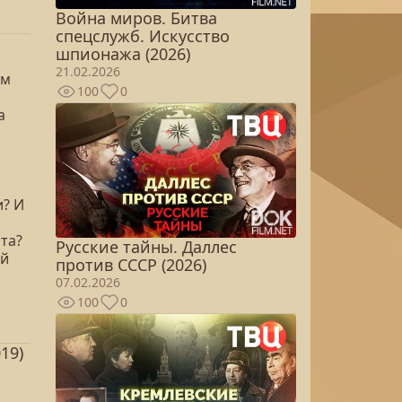
Война миров. Битва
спецслужб. Искусство
шпионажа (2026)
21.02.2026
ам
100
0
а
и? И
та?
Русские тайны. Даллес
ий
против СССР (2026)
07.02.2026
100
0
19)