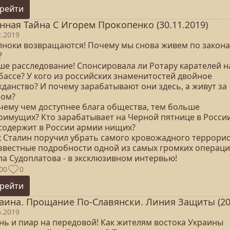
рейти
нная Тайна С Игорем Прокопенко (30.11.2019)
2.2019
елноки возвращаются! Почему мы снова живем по закон
?
аше расследование! Спонсировала ли Ротару карателей н
бассе? У кого из российских знаменитостей двойное
данство? И почему зарабатывают они здесь, а живут за
ром?
очему чем доступнее блага общества, тем больше
оимущих? Кто зарабатывает на Черной пятнице в Росси
 содержит в России армии нищих?
ак Сталин поручил убрать самого кровожадного террорис
звестные подробности одной из самых громких операц
ла Судоплатова - в эксклюзивном интервью!
00
0
рейти
аина. Прощание По-Славянски. Линия Защиты (20
6.2019
нь и пиар на передовой! Как жителям востока Украины