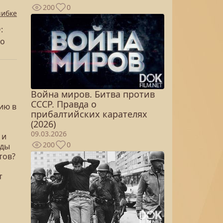
200
0
шибке
:
го
Война миров. Битва против
СССР. Правда о
ию в
прибалтийских карателях
(2026)
09.03.2026
 и
200
0
иды
тов?
т