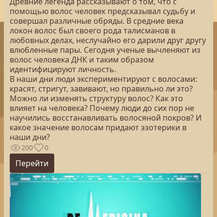
Древние легенда рассказывают о том, что с
помощью волос человек предсказывал судьбу и
совершал различные обряды. В средние века
локон волос был своего рода талисманов в
любовных делах, неслучайно его дарили друг другу
влюбленные пары. Сегодня ученые вычленяют из
волос человека ДНК и таким образом
идентифицируют личность.
В наши дни люди экспериментируют с волосами:
красят, стригут, завивают, но правильно ли это?
Можно ли изменять структуру волос? Как это
влияет на человека? Почему люди до сих пор не
научились восстанавливать волосяной покров? И
какое значение волосам придают эзотерики в
наши дни?
200
0
Перейти