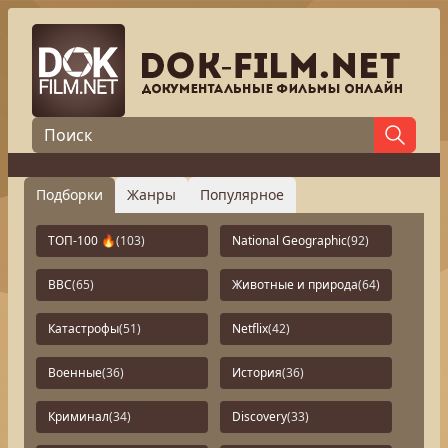
Подборки
Жанры
Популярное
ТОП-100 🔥
(103)
National Geographic
(92)
BBC
(65)
Животные и природа
(64)
Катастрофы
(51)
Netflix
(42)
Военные
(36)
История
(36)
Криминал
(34)
Discovery
(33)