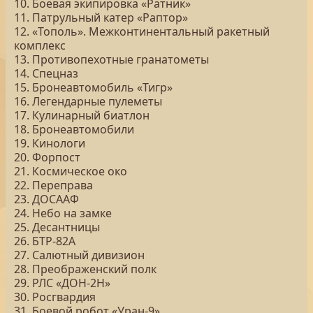
10. Боевая экипировка «Ратник»
11. Патрульный катер «Раптор»
12. «Тополь». Межконтинентальный ракетный
комплекс
13. Противопехотные гранатометы
14. Спецназ
15. Бронеавтомобиль «Тигр»
16. Легендарные пулеметы
17. Кулинарный биатлон
18. Бронеавтомобили
19. Кинологи
20. Форпост
21. Космическое око
22. Переправа
23. ДОСААФ
24. Небо на замке
25. Десантницы
26. БТР-82А
27. Салютный дивизион
28. Преображенский полк
29. РЛС «ДОН-2Н»
30. Росгвардия
31. Боевой робот «Уран-9»