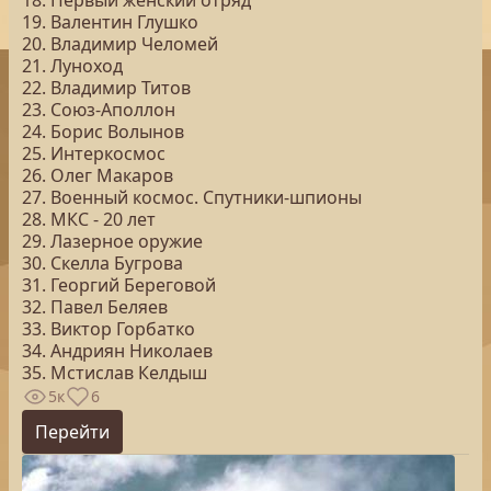
18. Первый женский отряд
19. Валентин Глушко
20. Владимир Челомей
21. Луноход
22. Владимир Титов
23. Союз-Аполлон
24. Борис Волынов
25. Интеркосмос
26. Олег Макаров
27. Военный космос. Спутники-шпионы
28. МКС - 20 лет
29. Лазерное оружие
30. Скелла Бугрова
31. Георгий Береговой
32. Павел Беляев
33. Виктор Горбатко
34. Андриян Николаев
35. Мстислав Келдыш
5к
6
Перейти