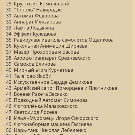
29. Крустозин Ермольевой
30. "Тополь" Надирадзе
31. Автомат Фёдорова
32. Аппарат Илизарова
33. Лампа Лодыгина
34. Эффект Кулешова
35. Радиоулавливатель самолетов Ощепкова
36. Кукольная Анимация Ширяева
37. Мазер Прохорова и Басова
38. Аэрофотоаппарат Срезневского
39. Самоход Блинова
40. Мирный атом Курчатова
41. Телеграф Якоби
42. Искусственное Сердце Демихова
43. Армейский сапог Поморцева и Плотникова
44. Боевая Ракета Засядко
45. Подводный Автомат Симонова
46. Фотоплёнка Малаховского
47. Светодиод Лосева
48. Илья «Муромец» Игоря Сикорского
49. Фотонаборная машина Гассиева
50. Царь-танк Николая Лебеденко