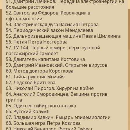
51. Дмитрий Лачинов. Передача электроэнергии на
большие расстояния
52. Святослав Фёдоров. Революция в
офтальмологии
53. Электрическая дуга Василия Петрова
54. Периодический закон Менделеева
55. Дальноизвещающая машина Павла Шиллинга
56. Петля Петра Нестерова
57. ТУ-144. Первый в мире сверхзвуковой
пассажирский самолет
58. Двигатель капитана Костовича
59. Дмитрий Ивановский. Открытие вирусов
60. Метод доктора Короткова
61. Тайна рукописей майя
62. Ледокол Бритнева
63. Николай Пирогов. Хирург на войне
64. Анатолий Смородинцев. Вакцина против
гриппа
65. Одиссея сибирского казака
66. Русский Колумб
67. Владимир Хавкин. Рыцарь эпидемиологии
68. Большая игра Петра Козлова
69. Николай Бенардос. Русский Гефест