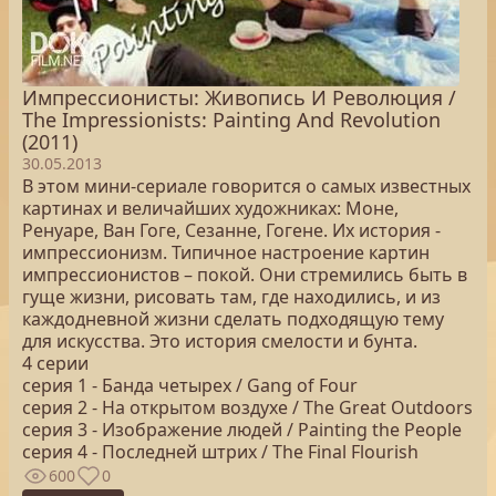
Импрессионисты: Живопись И Революция /
The Impressionists: Painting And Revolution
(2011)
30.05.2013
В этом мини-сериале говорится о самых известных
картинах и величайших художниках: Моне,
Ренуаре, Ван Гоге, Сезанне, Гогене. Их история -
импрессионизм. Типичное настроение картин
импрессионистов – покой. Они стремились быть в
гуще жизни, рисовать там, где находились, и из
каждодневной жизни сделать подходящую тему
для искусства. Это история смелости и бунта.
4 серии
серия 1 - Банда четырех / Gang of Four
серия 2 - На открытом воздухе / The Great Outdoors
серия 3 - Изображение людей / Painting the People
серия 4 - Последней штрих / The Final Flourish
600
0