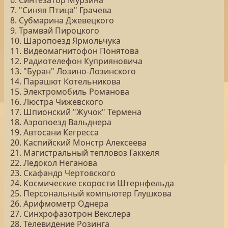
6. Синтезатор Мурзина
7. "Синяя Птица" Грачева
8. Субмарина Джевецкого
9. Трамвай Пироцкого
10. Шаропоезд Ярмольчука
11. Видеомагнитофон Понятова
12. Радиотелефон Куприяновича
13. "Буран" Лозино-Лозинского
14. Парашют Котельникова
15. Электромобиль Романова
16. Люстра Чижевского
17. Шпионский "Жучок" Термена
18. Аэропоезд Вальднера
19. Автосани Кегресса
20. Каспийский Монстр Алексеева
21. Магистральный тепловоз Гаккеля
22. Ледокол Неганова
23. Скафандр Чертовского
24. Космические скорости Штернфельда
25. Персональный компьютер Глушкова
26. Арифмометр Однера
27. Синхрофазотрон Векслера
28. Телевидение Розинга