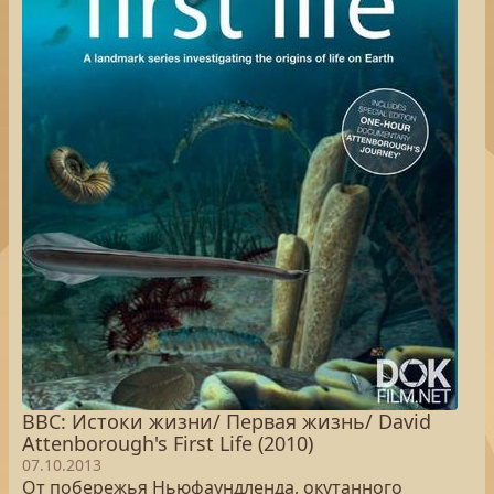
BBC: Истоки жизни/ Первая жизнь/ David
Attenborough's First Life (2010)
07.10.2013
От побережья Ньюфаундленда, окутанного