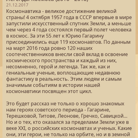
21.12.2017
Космонавтика - великое достижение великой
страны! 4 октября 1957 года в СССР впервые в мире
запустили искусственный спутник Земли, а меньше
чем через 4 года состоялся первый полет человека
в космос. За эти 55 лет к Юрию Гагарину
присоединились еще 119 космонавтов. По данным
на март 2016 года ровно 120 наших
соотечественников внесли свой вклад в освоение
космического пространства и каждый из них,
несомненно, герой и легенда. Так же, как и
гениальные ученые, воплощающие недавнюю
фантастику в реальность. Этим людям и самым
значимым событиям в истории нашей
космонавтики посвящен этот цикл.
Это будет рассказ не только о хорошо знакомых
нам героях советского периода - Гагарине,
Терешковой, Титове, Леонове, Гречко, Савицкой…
Но и о тех, кто оказался за пределами Земли уже в
веке XXI, о российских космонавтах и ученых. Какие
они, эти герои, не только на орбите, но и в земной