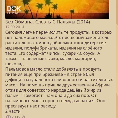
Без Обмана. Слезть С Пальмы (2014)
17.09.2014
Сегодня легче перечислить те продукты, в которых
нет пальмового масла. Этот дешёвый заменитель
растительных жиров добавляют в кондитерские
изделия, полуфабрикаты, изделия из слоёного
теста. Его содержат чипсы, сухарики, соусы. А
также – плавленые сырки, масло, маргарин,
шоколад…
Пальмовое масло стали добавлять в продукты
питания ещё при Брежневе – в стране был
дефицит натурального сливочного и растительных
масел. На помощь пришла дружественная Африка,
отжав для советского народа дешёвый жир из
пальм. "Помогает" нам она и до сих пор. От
пальмового масла просто некуда деваться! Оно
преследует нас повсюду...
2 части
200
0