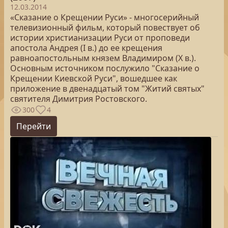
12.03.2014
«Сказание о Крещении Руси» - многосерийный
телевизионный фильм, который повествует об
истории христианизации Руси от проповеди
апостола Андрея (I в.) до ее крещения
равноапостольным князем Владимиром (X в.).
Основным источником послужило "Сказание о
Крещении Киевской Руси", вошедшее как
приложение в двенадцатый том "Житий святых"
святителя Димитрия Ростовского.
300
4
Перейти