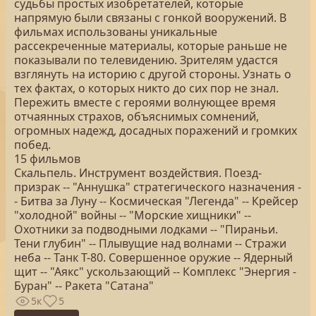
судьбы простых изобретателей, которые
напрямую были связаны с гонкой вооружений. В
фильмах использованы уникальные
рассекреченные материалы, которые раньше не
показывали по телевидению. Зрителям удастся
взглянуть на историю с другой стороны. Узнать о
тех фактах, о которых никто до сих пор не знал.
Пережить вместе с героями волнующее время
отчаянных страхов, объяснимых сомнений,
огромных надежд, досадных поражений и громких
побед.
15 фильмов
Скальпель. Инструмент воздействия. Поезд-
призрак -- "Аннушка" стратегического назначения -
- Битва за Луну -- Космическая "Легенда" -- Крейсер
"холодной" войны -- "Морские хищники" --
Охотники за подводными лодками -- "Пираньи.
Тени глубин" -- Плывущие над волнами -- Стражи
неба -- Танк Т-80. Совершенное оружие -- Ядерный
щит -- "Аякс" ускользающий -- Комплекс "Энергия -
Буран" -- Ракета "Сатана"
5к
5