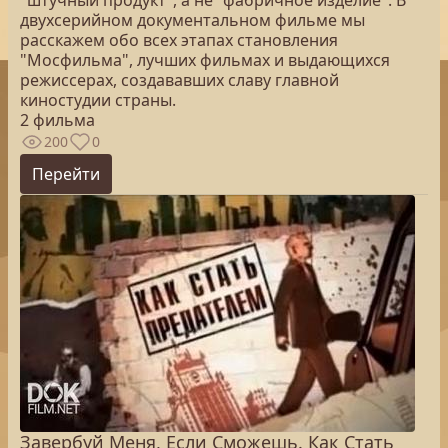
"штучный продукт", а не "фабричное изделие". В
двухсерийном документальном фильме мы
расскажем обо всех этапах становления
"Мосфильма", лучших фильмах и выдающихся
режиссерах, создававших славу главной
киностудии страны.
2 фильма
200
0
Перейти
Завербуй Меня, Если Сможешь. Как Стать