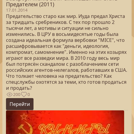
Предателем (2011)
17.01.2014
Предательство старо как мир. Иуда предал Христа
за тридцать сребреников. С тех пор прошло 2
тысячи лет, а мотивы и ситуации не сильно
изменились. В ЦРУ в восьмидесятые годы была
создана идеальная формула вербовки "МICE", что
расшифровывается как "деньги, идеология,
компромат, самомнение". Именно на этих козырях
играют все разведки мира. В 2010 году весь мир
был потрясён скандалом с разоблачением сети
российских агентов-нелегалов, работавших в США.
Что толкает человека на предательство? Как
спецслужбы охотятся за теми, кто готов продаться
и продать?
200
0
Перейти