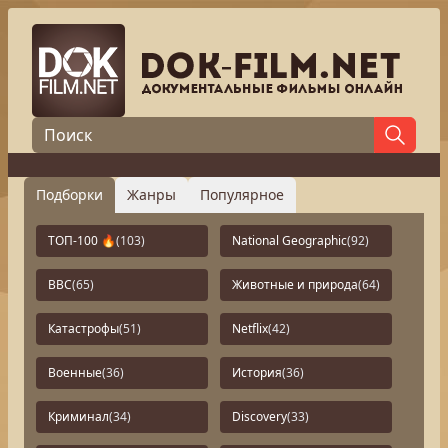
Подборки
Жанры
Популярное
ТОП-100 🔥
(103)
National Geographic
(92)
BBC
(65)
Животные и природа
(64)
Катастрофы
(51)
Netflix
(42)
Военные
(36)
История
(36)
Криминал
(34)
Discovery
(33)