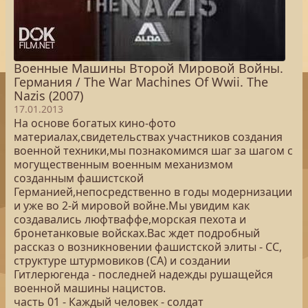
Военные Машины Второй Мировой Войны.
Германия / The War Machines Of Wwii. The
Nazis (2007)
17.01.2013
На основе богатых кино-фото
материалах,свидетельствах участников создания
военной техники,мы познакомимся шаг за шагом с
могущественным военным механизмом
созданным фашистской
Германией,непосредственно в годы модернизации
и уже во 2-й мировой войне.Мы увидим как
создавались люфтваффе,морская пехота и
бронетанковые войсках.Вас ждет подробный
рассказ о возникновении фашистской элиты - СС,
структуре штурмовиков (СА) и создании
Гитлерюгенда - последней надежды рушащейся
военной машины нацистов.
часть 01 - Каждый человек - солдат