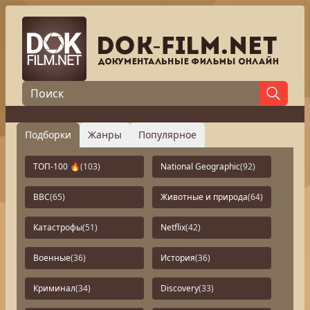
Подборки
Жанры
Популярное
ТОП-100 🔥
(103)
National Geographic
(92)
BBC
(65)
Животные и природа
(64)
Катастрофы
(51)
Netflix
(42)
Военные
(36)
История
(36)
Криминал
(34)
Discovery
(33)