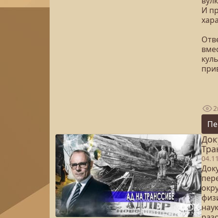
вул
И пр
хар
Отв
вме
куль
при
2
Пе
Док
Тра
04.1
Доку
пер
окр
физи
наук
раз