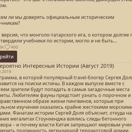
ом.
ем ли мы доверять официальным историческим
очникам?
 версия, что монголо-татарского ига, о котором долгие 
твердили учебники по истории, могло и не быть...
9к
400
рейти
ероятно Интересные Истории (Август 2019)
0.2019
грамма, в которой популярный travel-блогер Сергея Дол
авится на поиски истины. В каждом выпуске вместе с
геем зрители будут попадать в самые загадочные места
неты. Любителям фауны предстоит узнать о порочном и
нравственном образе жизни пингвинов, которые при
альном изучении оказались крайне жестокими морским
цами. Фанатам истории Сергей Доля объяснит, откуда на
вних мегалитах Стоунхенджа взялись следы бетонного
твора – и почему власти Китая запрещают мировым уче
верить подлинность легендарной терракотовой армии.