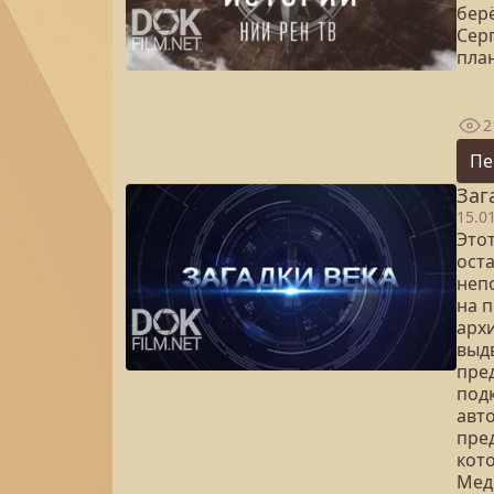
бер
Сер
план
2
Пе
Заг
15.0
Это
ост
неп
на 
арх
выд
пре
под
авт
пре
кот
Мед