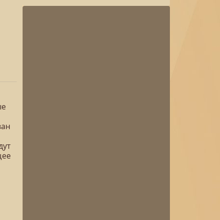
ые
ван
дут
щее