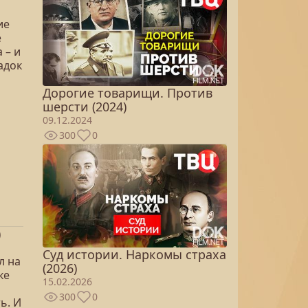
ие
е
 – и
адок
Дорогие товарищи. Против
шерсти (2024)
09.12.2024
300
0
)
Суд истории. Наркомы страха
л на
(2026)
ке
15.02.2026
300
0
ь. И