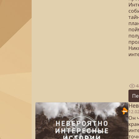
Инт
соб
тайн
пла
пойм
пол
про
Нико
инт
4
Пе
Нев
12.0
Он 
кра
инт
точн