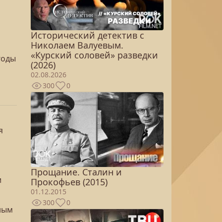
Исторический детектив с
Николаем Валуевым.
«Курский соловей» разведки
годы
(2026)
02.08.2026
300
0
я
Прощание. Сталин и
и
Прокофьев (2015)
01.12.2015
300
0
ным