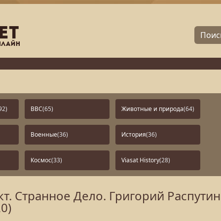
92)
BBC
(65)
Животные и природа
(64)
Военные
(36)
История
(36)
Космос
(33)
Viasat History
(28)
. Странное Дело. Григорий Распутин
0)