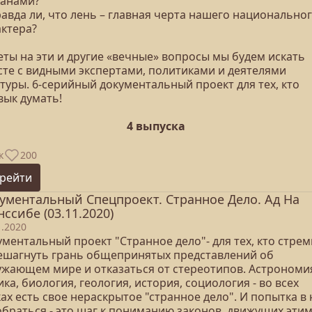
канами?
авда ли, что лень – главная черта нашего национально
актера?
еты на эти и другие «вечные» вопросы мы будем искать
сте с видными экспертами, политиками и деятелями
туры. 6-серийный документальный проект для тех, кто
вык думать!
4 выпуска
к
200
рейти
ументальный Спецпроект. Странное Дело. Ад На
нссибе (03.11.2020)
1.2020
ментальный проект "Странное дело"- для тех, кто стрем
ешагнуть грань общепринятых представлений об
ужающем мире и отказаться от стереотипов. Астрономи
ка, биология, геология, история, социология - во всех
ах есть свое нераскрытое "странное дело". И попытка в
обраться - это шаг к пониманию законов, движущих эти