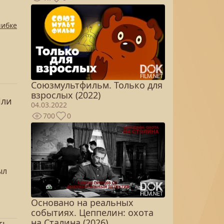
шибке
Союзмультфильм. Только для
взрослых (2022)
Или
04.03.2022
700
0
ыл
Основано на реальных
событиях. Цеппелин: охота
на Сталина (2026)
ть