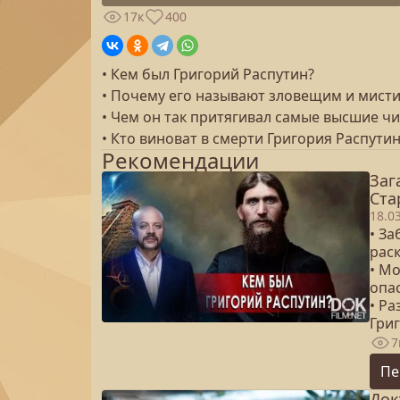
17к
400
• Кем был Григорий Распутин?
• Почему его называют зловещим и мист
• Чем он так притягивал самые высшие ч
• Кто виноват в смерти Григория Распути
Рекомендации
Заг
Ста
18.0
• За
рас
• М
опа
• Ра
Гри
7
Пе
Док