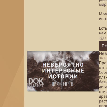
мир
Мож
ист
Есть
нам 
1
Пе
Нев
04.1
Про
отпр
Сер
пла
без
дет
пти
дре
рас
про