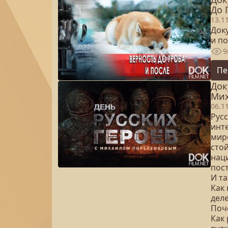
До 
13.1
Док
и по
9
Пе
Док
Мих
06.1
Рус
инт
мир
сто
нац
пос
И та
Как
дел
Поч
Как 