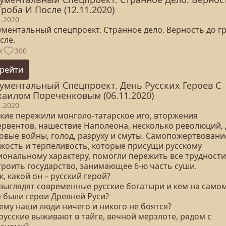
Гроба И После (12.11.2020)
1.2020
ументальный спецпроект. Странное дело. Верность до г
сле.
к
300
рейти
ументальный Спецпроект. День Русских Героев С
аилом Пореченковым (06.11.2020)
1.2020
ские пережили монголо-татарское иго, вторжения
ервентов, нашествие Наполеона, несколько революций, 
овые войны, голод, разруху и смуты. Самопожертвовани
йкость и терпеливость, которые присущи русскому
иональному характеру, помогли пережить все трудности
троить государство, занимающее 6-ю часть суши.
к, какой он – русский герой?
 выглядят современные русские богатыри и кем на само
е были герои Древней Руси?
ему наши люди ничего и никого не боятся?
русские выживают в тайге, вечной мерзлоте, рядом с