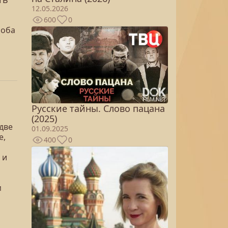
12.05.2026
600
0
роба
Русские тайны. Слово пацана
(2025)
две
01.09.2025
е,
400
0
 и
м