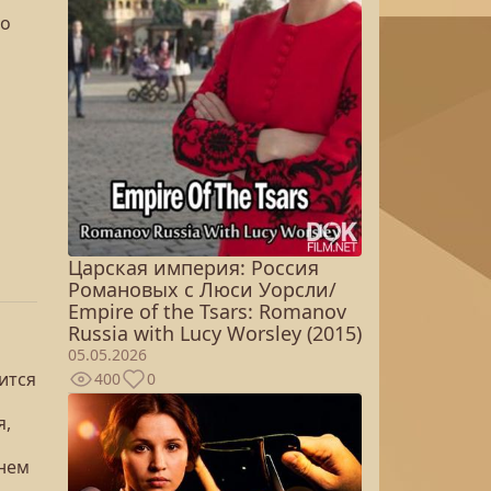
го
Царская империя: Россия
Романовых с Люси Уорсли/
Empire of the Tsars: Romanov
Russia with Lucy Worsley (2015)
05.05.2026
ится
400
0
я,
 нем
м