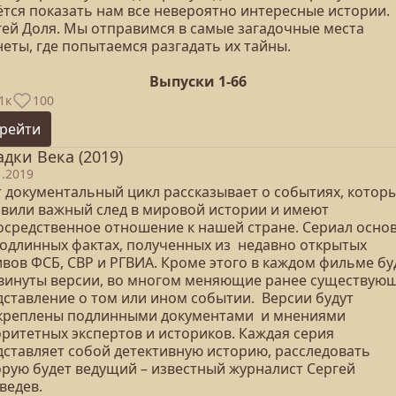
ётся показать нам все невероятно интересные истории.
гей Доля. Мы отправимся в самые загадочные места
еты, где попытаемся разгадать их тайны.
Выпуски 1-66
1к
100
рейти
адки Века (2019)
1.2019
т документальный цикл рассказывает о событиях, котор
авили важный след в мировой истории и имеют
осредственное отношение к нашей стране. Сериал осно
подлинных фактах, полученных из недавно открытых
ивов ФСБ, СВР и РГВИА. Кроме этого в каждом фильме бу
винуты версии, во многом меняющие ранее существую
дставление о том или ином событии. Версии будут
креплены подлинными документами и мнениями
оритетных экспертов и историков. Каждая серия
дставляет собой детективную историю, расследовать
орую будет ведущий – известный журналист Сергей
ведев.