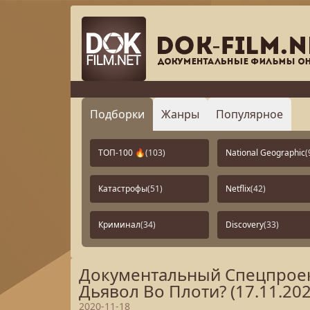
Подборки
Жанры
Популярное
ТОП-100 🔥
(103)
National Geographic
(
Катастрофы
(51)
Netflix
(42)
Криминал
(34)
Discovery
(33)
Документальный Спецпроект
Дьявол Во Плоти? (17.11.202
2020-11-18