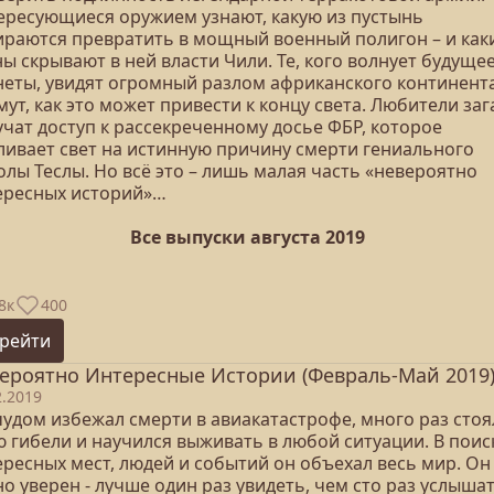
ересующиеся оружием узнают, какую из пустынь
ираются превратить в мощный военный полигон – и как
ы скрывают в ней власти Чили. Те, кого волнует будуще
неты, увидят огромный разлом африканского континента
ут, как это может привести к концу света. Любители заг
учат доступ к рассекреченному досье ФБР, которое
ливает свет на истинную причину смерти гениального
лы Теслы. Но всё это – лишь малая часть «невероятно
ересных историй»…
Все выпуски августа 2019
8к
400
рейти
ероятно Интересные Истории (Февраль-Май 2019
2.2019
чудом избежал смерти в авиакатастрофе, много раз стоя
ю гибели и научился выживать в любой ситуации. В поис
ересных мест, людей и событий он объехал весь мир. Он
о уверен - лучше один раз увидеть, чем сто раз услышат