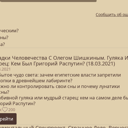
Сообщить об о
ическим?
ины?
на?
адки Человечества С Олегом Шишкиным. Гуляка 
рец: Кем Был Григорий Распутин? (18.03.2021)
3.2021
бытое чудо света: зачем египетские власти запретили
копки в древнейшем лабиринте?
ожно ли контролировать свои сны и почему лунатики
сны?
збивной гуляка или мудрый старец: кем на самом деле б
горий Распутин?
к
200
рейти
ументальный Спецпроект. Странное Дело. Вернос