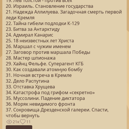
19. Лев Толстой - против всех
20. Израиль. Становление государства
21. Надежда Аллилуева. Загадочная смерть первой
леди Кремля
22. Тайна гибели подлодки К-129
23. Битва за Антарктиду
24. Адмирал Канарис
25. 18 неизвестных лет Христа
26. Маршал с чужим именем
27. Заговор против маршала Победы
28. Мастер шпионажа
29. Хайнц Фельфе. Суперагент КГБ
30. Как создавали атомную бомбу
31. Ночная встреча в Кремле
32. Дело Распутина
33. Отставка Хрущева
34. Катастрофа под грифом «секретно»
35. Муссолини. Падение диктатора
36. Моряк невидимого фронта
37. Сокровища Дрезденской галереи. Спасти,
чтобы вернуть
21к
11