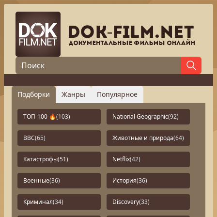
Подборки
Жанры
Популярное
ТОП-100 🔥
(103)
National Geographic
(92)
BBC
(65)
Животные и природа
(64)
Катастрофы
(51)
Netflix
(42)
Военные
(36)
История
(36)
Криминал
(34)
Discovery
(33)