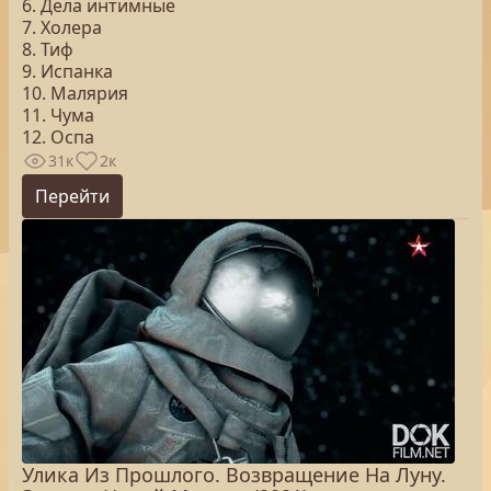
6. Дела интимные
7. Холера
8. Тиф
9. Испанка
10. Малярия
11. Чума
12. Оспа
31к
2к
Перейти
Улика Из Прошлого. Возвращение На Луну.