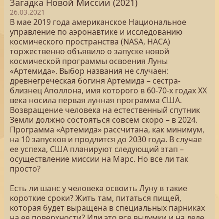
Загадка Новой Миссии (2021)
26.03.2021
В мае 2019 года американское Национальное
управление по аэронавтике и исследованию
космического пространства (NASA, НАСА)
торжественно объявило о запуске новой
космической программы освоения Луны
«Артемида». Выбор названия не случаен:
древнегреческая богиня Артемида – сестра-
близнец Аполлона, имя которого в 60-70-х годах ХХ
века носила первая лунная программа США.
Возвращение человека на естественный спутник
Земли должно состояться совсем скоро – в 2024.
Программа «Артемида» рассчитана, как минимум,
на 10 запусков и продлится до 2030 года. В случае
ее успеха, США планируют следующий этап –
осуществление миссии на Марс. Но все ли так
просто?
Есть ли шанс у человека освоить Луну в такие
короткие сроки? Жить там, питаться пищей,
которая будет выращена в специальных парниках
на ее поверхности? Или это все выдумки и на деле