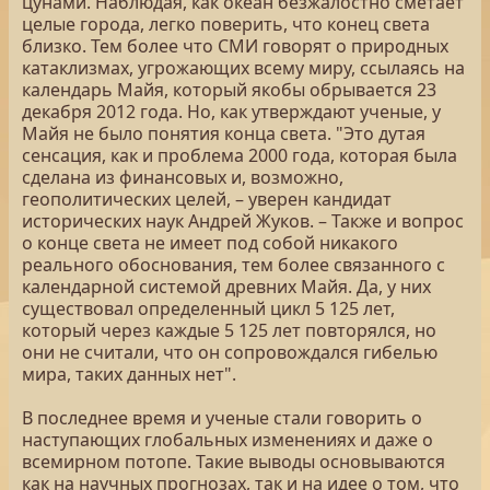
цунами. Наблюдая, как океан безжалостно сметает
целые города, легко поверить, что конец света
близко. Тем более что СМИ говорят о природных
катаклизмах, угрожающих всему миру, ссылаясь на
календарь Майя, который якобы обрывается 23
декабря 2012 года. Но, как утверждают ученые, у
Майя не было понятия конца света. "Это дутая
сенсация, как и проблема 2000 года, которая была
сделана из финансовых и, возможно,
геополитических целей, – уверен кандидат
исторических наук Андрей Жуков. – Также и вопрос
о конце света не имеет под собой никакого
реального обоснования, тем более связанного с
календарной системой древних Майя. Да, у них
существовал определенный цикл 5 125 лет,
который через каждые 5 125 лет повторялся, но
они не считали, что он сопровождался гибелью
мира, таких данных нет".
В последнее время и ученые стали говорить о
наступающих глобальных изменениях и даже о
всемирном потопе. Такие выводы основываются
как на научных прогнозах, так и на идее о том, что