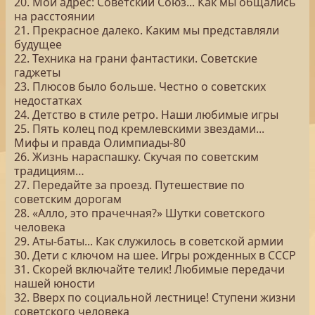
20. Мой адрес: Советский Союз... Как мы общались
на расстоянии
21. Прекрасное далеко. Каким мы представляли
будущее
22. Техника на грани фантастики. Советские
гаджеты
23. Плюсов было больше. Честно о советских
недостатках
24. Детство в стиле ретро. Наши любимые игры
25. Пять колец под кремлевскими звездами...
Мифы и правда Олимпиады-80
26. Жизнь нараспашку. Скучая по советским
традициям…
27. Передайте за проезд. Путешествие по
советским дорогам
28. «Алло, это прачечная?» Шутки советского
человека
29. Аты-баты... Как служилось в советской армии
30. Дети с ключом на шее. Игры рожденных в СССР
31. Скорей включайте телик! Любимые передачи
нашей юности
32. Вверх по социальной лестнице! Ступени жизни
советского человека