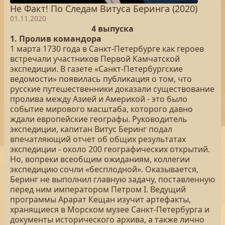
Не Факт! По Следам Витуса Беринга (2020)
01.11.2020
4 выпуска
1. Пролив командора
1 марта 1730 года в Санкт-Петербурге как героев
встречали участников Первой Камчатской
экспедиции. В газете «Санкт-Петербургские
ведомости» появилась публикация о том, что
русские путешественники доказали существование
пролива между Азией и Америкой - это было
событие мирового масштаба, которого давно
ждали европейские географы. Руководитель
экспедиции, капитан Витус Беринг подал
впечатляющий отчет об общих результатах
экспедиции - около 200 географических открытий.
Но, вопреки всеобщим ожиданиям, коллегии
экспедицию сочли «бесплодной». Оказывается,
Беринг не выполнил главную задачу, поставленную
перед ним императором Петром I. Ведущий
программы Арарат Кещан изучит артефакты,
хранящиеся в Морском музее Санкт-Петербурга и
документы исторического архива, а также лично