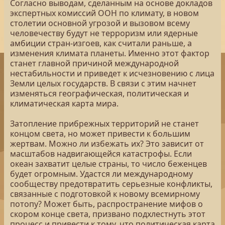
Согласно выводам, сделанным на основе докладов
экспертных комиссий ООН по климату, в новом
столетии основной угрозой и вызовом всему
человечеству будут не терроризм или ядерные
амбиции стран-изгоев, как считали раньше, а
изменения климата планеты. Именно этот фактор
станет главной причиной международной
нестабильности и приведет к исчезновению с лица
Земли целых государств. В связи с этим начнет
изменяться географическая, политическая и
климатическая карта мира.
Затопление прибрежных территорий не станет
концом света, но может привести к большим
жертвам. Можно ли избежать их? Это зависит от
масштабов надвигающейся катастрофы. Если
океан захватит целые страны, то число беженцев
будет огромным. Удастся ли международному
сообществу предотвратить серьезные конфликты,
связанные с подготовкой к новому всемирному
потопу? Может быть, распространение мифов о
скором конце света, призвано подхлестнуть этот
процесс и привести к тому, что политическая карта