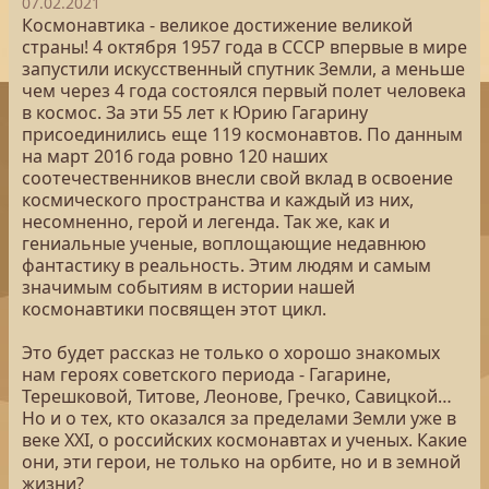
07.02.2021
Космонавтика - великое достижение великой
страны! 4 октября 1957 года в СССР впервые в мире
запустили искусственный спутник Земли, а меньше
чем через 4 года состоялся первый полет человека
в космос. За эти 55 лет к Юрию Гагарину
присоединились еще 119 космонавтов. По данным
на март 2016 года ровно 120 наших
соотечественников внесли свой вклад в освоение
космического пространства и каждый из них,
несомненно, герой и легенда. Так же, как и
гениальные ученые, воплощающие недавнюю
фантастику в реальность. Этим людям и самым
значимым событиям в истории нашей
космонавтики посвящен этот цикл.
Это будет рассказ не только о хорошо знакомых
нам героях советского периода - Гагарине,
Терешковой, Титове, Леонове, Гречко, Савицкой…
Но и о тех, кто оказался за пределами Земли уже в
веке XXI, о российских космонавтах и ученых. Какие
они, эти герои, не только на орбите, но и в земной
жизни?