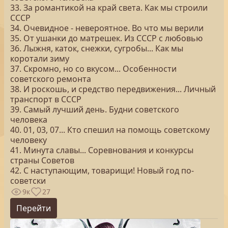
33. За романтикой на край света. Как мы строили
СССР
34. Очевидное - невероятное. Во что мы верили
35. От ушанки до матрешек. Из СССР с любовью
36. Лыжня, каток, снежки, сугробы... Как мы
коротали зиму
37. Скромно, но со вкусом... Особенности
советского ремонта
38. И роскошь, и средство передвижения... Личный
транспорт в СССР
39. Самый лучший день. Будни советского
человека
40. 01, 03, 07... Кто спешил на помощь советскому
человеку
41. Минута славы... Соревнования и конкурсы
страны Советов
42. С наступающим, товарищи! Новый год по-
советски
9к
27
Перейти