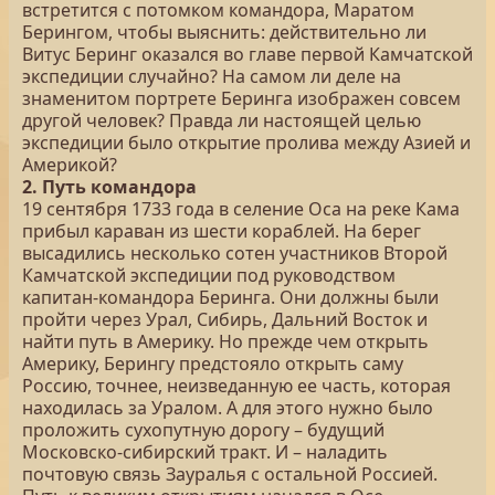
встретится с потомком командора, Маратом
Берингом, чтобы выяснить: действительно ли
Витус Беринг оказался во главе первой Камчатской
экспедиции случайно? На самом ли деле на
знаменитом портрете Беринга изображен совсем
другой человек? Правда ли настоящей целью
экспедиции было открытие пролива между Азией и
Америкой?
2. Путь командора
19 сентября 1733 года в селение Оса на реке Кама
прибыл караван из шести кораблей. На берег
высадились несколько сотен участников Второй
Камчатской экспедиции под руководством
капитан-командора Беринга. Они должны были
пройти через Урал, Сибирь, Дальний Восток и
найти путь в Америку. Но прежде чем открыть
Америку, Берингу предстояло открыть саму
Россию, точнее, неизведанную ее часть, которая
находилась за Уралом. А для этого нужно было
проложить сухопутную дорогу – будущий
Московско-сибирский тракт. И – наладить
почтовую связь Зауралья с остальной Россией.