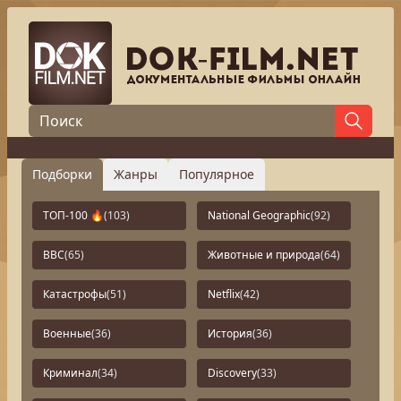
Подборки
Жанры
Популярное
ТОП-100 🔥
(103)
National Geographic
(92)
BBC
(65)
Животные и природа
(64)
Катастрофы
(51)
Netflix
(42)
Военные
(36)
История
(36)
Криминал
(34)
Discovery
(33)