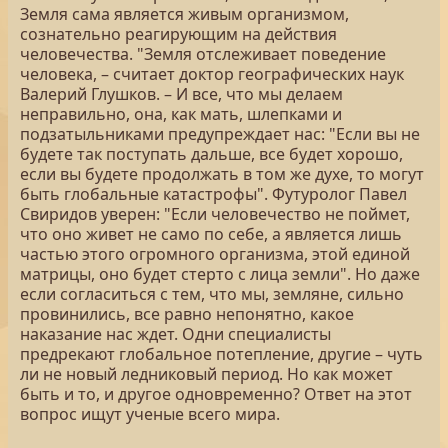
Земля сама является живым организмом,
сознательно реагирующим на действия
человечества. "Земля отслеживает поведение
человека, – считает доктор географических наук
Валерий Глушков. – И все, что мы делаем
неправильно, она, как мать, шлепками и
подзатыльниками предупреждает нас: "Если вы не
будете так поступать дальше, все будет хорошо,
если вы будете продолжать в том же духе, то могут
быть глобальные катастрофы". Футуролог Павел
Свиридов уверен: "Если человечество не поймет,
что оно живет не само по себе, а является лишь
частью этого огромного организма, этой единой
матрицы, оно будет стерто с лица земли". Но даже
если согласиться с тем, что мы, земляне, сильно
провинились, все равно непонятно, какое
наказание нас ждет. Одни специалисты
предрекают глобальное потепление, другие – чуть
ли не новый ледниковый период. Но как может
быть и то, и другое одновременно? Ответ на этот
вопрос ищут ученые всего мира.