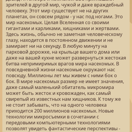
зрителей в другой мир, чужой и даже враждебный
человеку. Этот мир существует не на других
планетах, он совсем рядом - у нас под ногами. Это
мир насекомых. Целая Вселенная со своими
гигантами и карликами, хищниками и жертвами.
Здесь жизнь, обычно не заметная человеческому
глазу, находится в постоянном движении и не
замирает ни на секунду. В любую минуту на
парковой дорожке, на крыльце вашего дома или
даже на вашей кухне может развернуться жестокая
битва непримиримых врагов мира насекомых. В
повседневной жизни насекомые окружают нас
повсюду. Миллионы лет мы живем с ними бок о
бок. В мире насекомых размер не имеет значения,
даже самый маленький обитатель микромира
может быть жесток и кровожаден, как самый
свирепый из известных нам хищников. К тому же
не стоит забывать, что на одного человека
приходится 200 миллионов насекомых. Новые
технологии микросъемки в сочетании с
передовыми компьютерными технологиями
позволят увидеть фантастические перспективы -