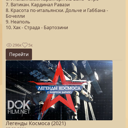
7. Ватикан. Кардинал Равази
8. Красота по-итальянски. Дольче и Габбана -
Бочелли
9. Неаполь
10. Хак - Страда - Бартозини
296к
5к
Перейти
Легенды Космоса (2021)