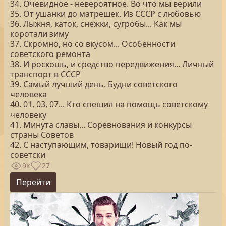
34. Очевидное - невероятное. Во что мы верили
35. От ушанки до матрешек. Из СССР с любовью
36. Лыжня, каток, снежки, сугробы... Как мы
коротали зиму
37. Скромно, но со вкусом... Особенности
советского ремонта
38. И роскошь, и средство передвижения... Личный
транспорт в СССР
39. Самый лучший день. Будни советского
человека
40. 01, 03, 07... Кто спешил на помощь советскому
человеку
41. Минута славы... Соревнования и конкурсы
страны Советов
42. С наступающим, товарищи! Новый год по-
советски
9к
27
Перейти