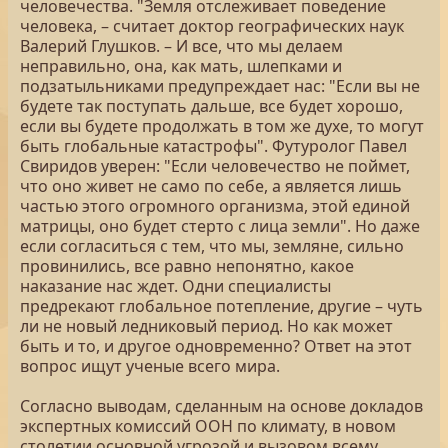
человечества. "Земля отслеживает поведение
человека, – считает доктор географических наук
Валерий Глушков. – И все, что мы делаем
неправильно, она, как мать, шлепками и
подзатыльниками предупреждает нас: "Если вы не
будете так поступать дальше, все будет хорошо,
если вы будете продолжать в том же духе, то могут
быть глобальные катастрофы". Футуролог Павел
Свиридов уверен: "Если человечество не поймет,
что оно живет не само по себе, а является лишь
частью этого огромного организма, этой единой
матрицы, оно будет стерто с лица земли". Но даже
если согласиться с тем, что мы, земляне, сильно
провинились, все равно непонятно, какое
наказание нас ждет. Одни специалисты
предрекают глобальное потепление, другие – чуть
ли не новый ледниковый период. Но как может
быть и то, и другое одновременно? Ответ на этот
вопрос ищут ученые всего мира.
Согласно выводам, сделанным на основе докладов
экспертных комиссий ООН по климату, в новом
столетии основной угрозой и вызовом всему