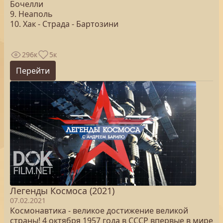
Бочелли
9. Неаполь
10. Хак - Страда - Бартозини
296к
5к
Перейти
Легенды Космоса (2021)
07.02.2021
Космонавтика - великое достижение великой
страны! 4 октября 1957 года в СССР впервые в мире