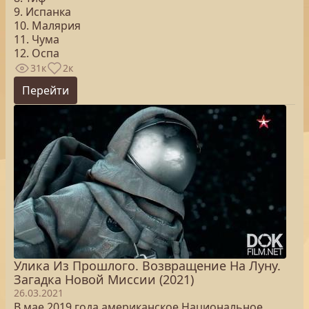
9. Испанка
10. Малярия
11. Чума
12. Оспа
31к
2к
Перейти
Улика Из Прошлого. Возвращение На Луну.
Загадка Новой Миссии (2021)
26.03.2021
В мае 2019 года американское Национальное