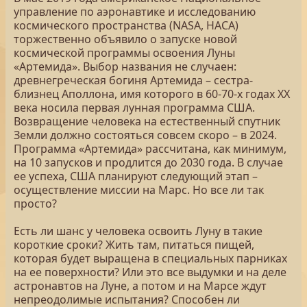
управление по аэронавтике и исследованию
космического пространства (NASA, НАСА)
торжественно объявило о запуске новой
космической программы освоения Луны
«Артемида». Выбор названия не случаен:
древнегреческая богиня Артемида – сестра-
близнец Аполлона, имя которого в 60-70-х годах ХХ
века носила первая лунная программа США.
Возвращение человека на естественный спутник
Земли должно состояться совсем скоро – в 2024.
Программа «Артемида» рассчитана, как минимум,
на 10 запусков и продлится до 2030 года. В случае
ее успеха, США планируют следующий этап –
осуществление миссии на Марс. Но все ли так
просто?
Есть ли шанс у человека освоить Луну в такие
короткие сроки? Жить там, питаться пищей,
которая будет выращена в специальных парниках
на ее поверхности? Или это все выдумки и на деле
астронавтов на Луне, а потом и на Марсе ждут
непреодолимые испытания? Способен ли