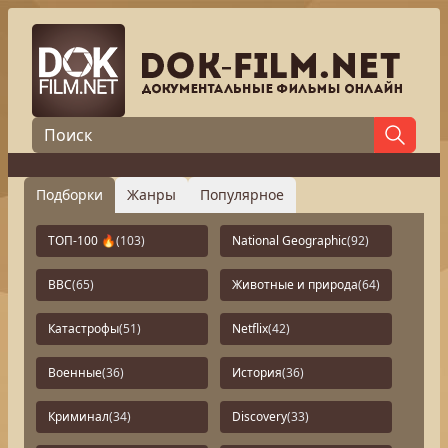
Подборки
Жанры
Популярное
ТОП-100 🔥
(103)
National Geographic
(92)
BBC
(65)
Животные и природа
(64)
Катастрофы
(51)
Netflix
(42)
Военные
(36)
История
(36)
Криминал
(34)
Discovery
(33)