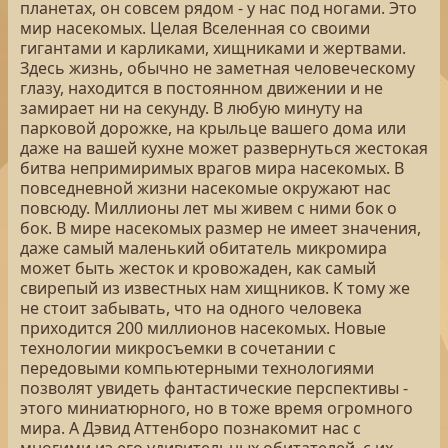
планетах, он совсем рядом - у нас под ногами. Это
мир насекомых. Целая Вселенная со своими
гигантами и карликами, хищниками и жертвами.
Здесь жизнь, обычно не заметная человеческому
глазу, находится в постоянном движении и не
замирает ни на секунду. В любую минуту на
парковой дорожке, на крыльце вашего дома или
даже на вашей кухне может развернуться жестокая
битва непримиримых врагов мира насекомых. В
повседневной жизни насекомые окружают нас
повсюду. Миллионы лет мы живем с ними бок о
бок. В мире насекомых размер не имеет значения,
даже самый маленький обитатель микромира
может быть жесток и кровожаден, как самый
свирепый из известных нам хищников. К тому же
не стоит забывать, что на одного человека
приходится 200 миллионов насекомых. Новые
технологии микросъемки в сочетании с
передовыми компьютерными технологиями
позволят увидеть фантастические перспективы -
этого миниатюрного, но в тоже время огромного
мира. А Дэвид Аттенборо познакомит нас с