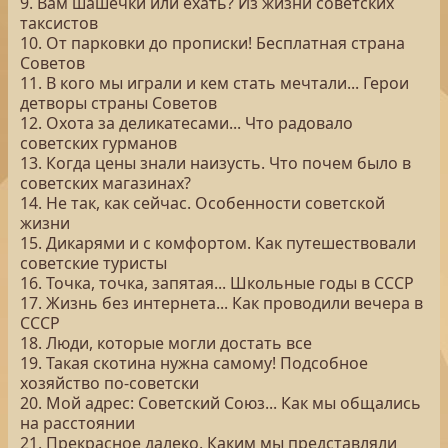
9. Вам шашечки или ехать? Из жизни советских
таксистов
10. От парковки до прописки! Бесплатная страна
Советов
11. В кого мы играли и кем стать мечтали... Герои
детворы страны Советов
12. Охота за деликатесами... Что радовало
советских гурманов
13. Когда цены знали наизусть. Что почем было в
советских магазинах?
14. Не так, как сейчас. Особенности советской
жизни
15. Дикарями и с комфортом. Как путешествовали
советские туристы
16. Точка, точка, запятая... Школьные годы в СССР
17. Жизнь без интернета... Как проводили вечера в
СССР
18. Люди, которые могли достать все
19. Такая скотина нужна самому! Подсобное
хозяйство по-советски
20. Мой адрес: Советский Союз... Как мы общались
на расстоянии
21. Прекрасное далеко. Каким мы представляли