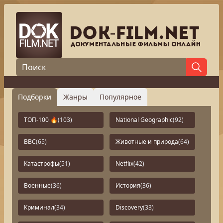
Подборки
Жанры
Популярное
ТОП-100 🔥
(103)
National Geographic
(92)
BBC
(65)
Животные и природа
(64)
Катастрофы
(51)
Netflix
(42)
Военные
(36)
История
(36)
Криминал
(34)
Discovery
(33)