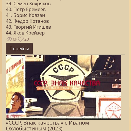
39. Семен Хохряков
40. Петр Еремеев
41. Борис Ковзан
42. Федор Котанов
43. Георгий Игишев
44. Яков Крейзер
6к
20
Перейти
«СССР. Знак качества» с Иваном
Охлобыстиным (2023)