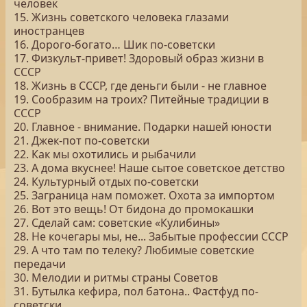
человек
15. Жизнь советского человека глазами
иностранцев
16. Дорого-богато… Шик по-советски
17. Физкульт-привет! Здоровый образ жизни в
СССР
18. Жизнь в СССР, где деньги были - не главное
19. Сообразим на троих? Питейные традиции в
СССР
20. Главное - внимание. Подарки нашей юности
21. Джек-пот по-советски
22. Как мы охотились и рыбачили
23. А дома вкуснее! Наше сытое советское детство
24. Культурный отдых по-советски
25. Заграница нам поможет. Охота за импортом
26. Вот это вещь! От бидона до промокашки
27. Сделай сам: советские «Кулибины»
28. Не кочегары мы, не... Забытые профессии СССР
29. А что там по телеку? Любимые советские
передачи
30. Мелодии и ритмы страны Советов
31. Бутылка кефира, пол батона.. Фастфуд по-
советски