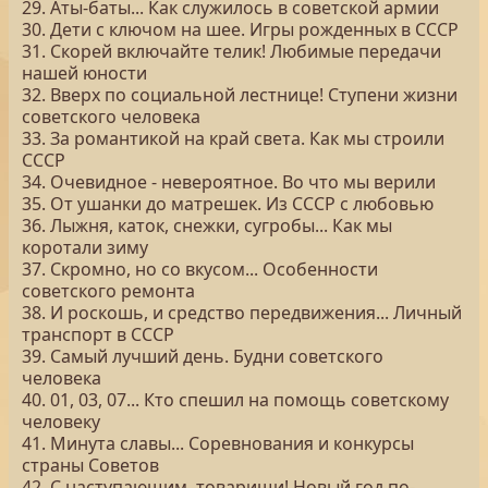
29. Аты-баты... Как служилось в советской армии
30. Дети с ключом на шее. Игры рожденных в СССР
31. Скорей включайте телик! Любимые передачи
нашей юности
32. Вверх по социальной лестнице! Ступени жизни
советского человека
33. За романтикой на край света. Как мы строили
СССР
34. Очевидное - невероятное. Во что мы верили
35. От ушанки до матрешек. Из СССР с любовью
36. Лыжня, каток, снежки, сугробы... Как мы
коротали зиму
37. Скромно, но со вкусом... Особенности
советского ремонта
38. И роскошь, и средство передвижения... Личный
транспорт в СССР
39. Самый лучший день. Будни советского
человека
40. 01, 03, 07... Кто спешил на помощь советскому
человеку
41. Минута славы... Соревнования и конкурсы
страны Советов
42. С наступающим, товарищи! Новый год по-