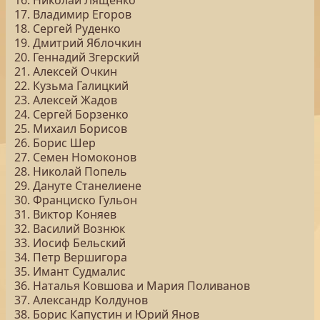
16. Николай Лященко
17. Владимир Егоров
18. Сергей Руденко
19. Дмитрий Яблочкин
20. Геннадий Згерский
21. Алексей Очкин
22. Кузьма Галицкий
23. Алексей Жадов
24. Сергей Борзенко
25. Михаил Борисов
26. Борис Шер
27. Семен Номоконов
28. Николай Попель
29. Дануте Станелиене
30. Франциско Гульон
31. Виктор Коняев
32. Василий Вознюк
33. Иосиф Бельский
34. Петр Вершигора
35. Имант Судмалис
36. Наталья Ковшова и Мария Поливанов
37. Александр Колдунов
38. Борис Капустин и Юрий Янов