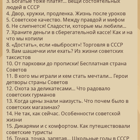
3. Богатые тоже платят... Вещи состоятельных
людей в СССР
4. Двор, кружки, продленка. Жизнь после уроков
5. Советское качество. Между правдой и мифом
6. Не слипнется! Сладости, которые мы любили...
7. Храните деньги в сберегательной кассе! Как и на
что мы копили
8. «Достать», если «выбросят»! Торговля в СССР
9. Вам шашечки или ехать? Из жизни советских
таксистов
10. От парковки до прописки! Бесплатная страна
Советов
11. В кого мы играли и кем стать мечтали... Герои
детворы страны Советов
12. Охота за деликатесами... Что радовало
советских гурманов
13. Когда цены знали наизусть. Что почем было в
советских магазинах?
14. Не так, как сейчас. Особенности советской
жизни
15. Дикарями и с комфортом. Как путешествовали
советские туристы
16. Точка, точка, запятая... Школьные годы в СССР