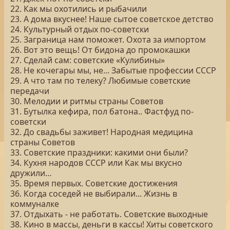
22. Как мы охотились и рыбачили
23. А дома вкуснее! Наше сытое советское детство
24. Культурный отдых по-советски
25. Заграница нам поможет. Охота за импортом
26. Вот это вещь! От бидона до промокашки
27. Сделай сам: советские «Кулибины»
28. Не кочегары мы, не... Забытые профессии СССР
29. А что там по телеку? Любимые советские
передачи
30. Мелодии и ритмы страны Советов
31. Бутылка кефира, пол батона.. Фастфуд по-
советски
32. До свадьбы заживет! Народная медицина
страны Советов
33. Советские праздники: какими они были?
34. Кухня народов СССР или Как мы вкусно
дружили…
35. Время первых. Советские достижения
36. Когда соседей не выбирали... Жизнь в
коммуналке
37. Отдыхать - не работать. Советские выходные
38. Кино в массы, деньги в кассы! Хиты советского