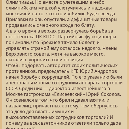
Олимпиады. Но вместе с улетевшим в небо
олимпийским мишкой улетучились и надежды
москвичей на то, что это изобилие будет всегда.
Прилавки вновь опустели, а дефицитные товары
продавались с черного входа по блату.
А в это время в верхах развернулась борьба за
пост генсека ЦК КПСС. Партийные функционеры
понимали, что Брежнев тяжело болеет, и
управлять страной ему осталось недолго. Члены
Верховного совета, метя на высокое место,
пытались упрочить свои позиции.
Чтобы подорвать авторитет своих политических
противников, председатель КГБ Юрий Андропов
начал борьбу с коррупцией. По его указанию были
арестованы многие сотрудники аппарата торговли
СССР. Среди них — директор известнейшего в
Москве гастронома «Елисеевский» Юрий Соколов.
Он сознался в том, что брал и давал взятки, и
назвал лиц, причастных к этому. Чем обернулось
это дело для власть имущих и
высокопоставленных сотрудников торговли? И
почему за всех взяточников ответили только двое
фигурантов?