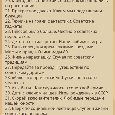
20. Мой адрес: Советский Союз... Как мы общались
на расстоянии
21. Прекрасное далеко. Каким мы представляли
будущее
22. Техника на грани фантастики. Советские
гаджеты
23. Плюсов было больше. Честно о советских
недостатках
24. Детство в стиле ретро. Наши любимые игры
25. Пять колец под кремлевскими звездами...
Мифы и правда Олимпиады-80
26. Жизнь нараспашку. Скучая по советским
традициям…
27. Передайте за проезд. Путешествие по
советским дорогам
28. «Алло, это прачечная?» Шутки советского
человека
29. Аты-баты... Как служилось в советской армии
30. Дети с ключом на шее. Игры рожденных в СССР
31. Скорей включайте телик! Любимые передачи
нашей юности
32. Вверх по социальной лестнице! Ступени жизни
советского человека