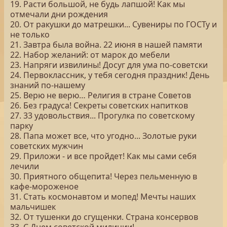
19. Расти большой, не будь лапшой! Как мы
отмечали дни рождения
20. От ракушки до матрешки... Сувениры по ГОСТу и
не только
21. Завтра была война. 22 июня в нашей памяти
22. Набор желаний: от марок до мебели
23. Напряги извилины! Досуг для ума по-советски
24. Первоклассник, у тебя сегодня праздник! День
знаний по-нашему
25. Верю не верю… Религия в стране Советов
26. Без градуса! Секреты советских напитков
27. 33 удовольствия... Прогулка по советскому
парку
28. Папа может все, что угодно... Золотые руки
советских мужчин
29. Приложи - и все пройдет! Как мы сами себя
лечили
30. Приятного общепита! Через пельменную в
кафе-мороженое
31. Стать космонавтом и мопед! Мечты наших
мальчишек
32. От тушенки до сгущенки. Страна консервов