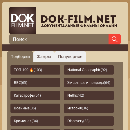
Подборки
Жанры
Популярное
ТОП-100 🔥
(103)
National Geographic
(92)
BBC
(65)
Животные и природа
(64)
Катастрофы
(51)
Netflix
(42)
Военные
(36)
История
(36)
Криминал
(34)
Discovery
(33)