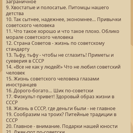
заграничное
9. Хвостатые и полосатые. Питомцы нашего
детства
10. Так сытнее, надежнее, экономнее… Привычки
советского человека
11. Что такое хорошо и что такое плохо. Облико
морале советского человека
12. Страна Советов - жизнь по советскому
стандарту
13. Тьфу, тьфу - чтобы не сглазить! Приметы и
суеверия в СССР
14. «Все не как у людей!» Что не любил советский
человек
15. Жизнь советского человека глазами
иностранцев
16. Дорого-богато… Шик по-советски
17. Физкульт-привет! Здоровый образ жизни в
СССР
18. Жизнь в СССР, где деньги были - не главное
19. Сообразим на троих? Питейные традиции в
СССР
20. Главное - внимание. Подарки нашей юности
21. Джек-пот по-советски