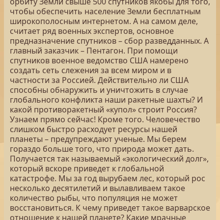
орбиту Земли свыше 500 спутников якобы для того,
чтобы обеспечить население Земли бесплатным
широкополосным интернетом. А на самом деле,
считает ряд военных экспертов, основное
предназначение спутников – сбор разведданных. А
главный заказчик – Пентагон. При помощи
спутников военное ведомство США намерено
создать сеть слежения за всем миром и в
частности за Россией. Действительно ли США
способны обнаружить и уничтожить в случае
глобального конфликта наши ракетные шахты? И
какой противоракетный «купол» строит Россия?
Узнаем прямо сейчас! Кроме того. Человечество
слишком быстро расходует ресурсы нашей
планеты – предупреждают ученые. Мы берем
гораздо больше того, что природа может дать.
Получается так называемый «экологический долг»,
который вскоре приведет к глобальной
катастрофе. Мы за год вырубаем лес, который рос
несколько десятилетий и вылавливаем такое
количество рыбы, что популяция не может
восстановиться. К чему приведет такое варварское
отношение к нашей планете? Какие мрачные