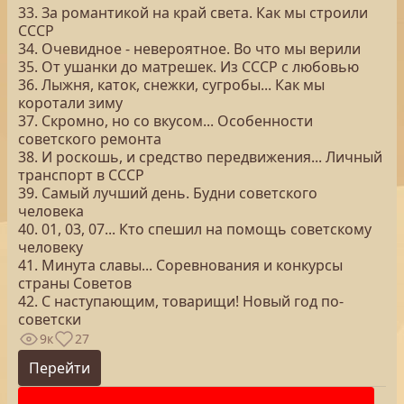
33. За романтикой на край света. Как мы строили
СССР
34. Очевидное - невероятное. Во что мы верили
35. От ушанки до матрешек. Из СССР с любовью
36. Лыжня, каток, снежки, сугробы... Как мы
коротали зиму
37. Скромно, но со вкусом... Особенности
советского ремонта
38. И роскошь, и средство передвижения... Личный
транспорт в СССР
39. Самый лучший день. Будни советского
человека
40. 01, 03, 07... Кто спешил на помощь советскому
человеку
41. Минута славы... Соревнования и конкурсы
страны Советов
42. С наступающим, товарищи! Новый год по-
советски
9к
27
Перейти