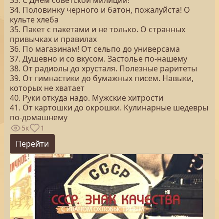
33. С Днем советской милиции!
34. Половинку черного и батон, пожалуйста! О
культе хлеба
35. Пакет с пакетами и не только. О странных
привычках и правилах
36. По магазинам! От сельпо до универсама
37. Душевно и со вкусом. Застолье по-нашему
38. От радиолы до хрусталя. Полезные раритеты
39. От гимнастики до бумажных писем. Навыки,
которых не хватает
40. Руки откуда надо. Мужские хитрости
41. От картошки до окрошки. Кулинарные шедевры
по-домашнему
5к
1
Перейти