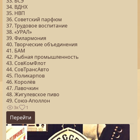
33. БСЭ
34. ВДНХ
35. НВП
36. Советский парфюм
37. Трудовое воспитание
38. «УРАЛ»
39. Филармония
40. Творческие объединения
41. БАМ
42. Рыбная промышленность
43. СовКомФлот
44. СовТрансАвто
45. Поликарпов
46. Королёв
47. Лавочкин
48. Жигулевское пиво
49. Союз-Аполлон
3к
1
Перейти