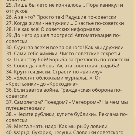
25. Лишь бы лето не кончалось... Пора каникул и
отпусков
26. А за что? Просто так! Радушие по-советски
27. Когда жили - не тужили... Счастье по-советски
28. Не как все! О советских неформалах
29. До чего дошел прогресс! Автоматизация по-
советски
30. Один за всех и все за одного! Как мы дружили
31. Сами себе химики. Чисто советские секреты
32. Пьянству бой! Борьба за трезвость по-советски
33. Совет да любовь. Ах, эта советская свадьба!
34. Крутятся диски. Страсти по «винилу»
35. «Блестят обложками журналы…». От
«Крестьянки» до «Крокодила»
36. Если завтра война. Гражданская оборона по-
советски
37. Самолетом? Поездом? «Метеором»? На чем мы
путешествовали
38. «Несите рублики, купите бублики». Реклама по-
советски
39. Места знать надо! Как мы рыбу ловили
40. Фарца, бухарик, несуны. Словечки советского