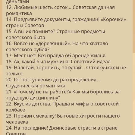
деньгами
12. Любимые шесть соток… Советская дачная
романтика
14. Предъявите документы, гражданин! «Корочки»
страны Советов
15. А вы их помните? Странные предметы
советского быта
16. Вовсе не «деревянный». На что хватало
советского рубля?
17. Мест нет! Вся правда об аренде жилья
18. Ах, какой был мужчина! Советский идеал
19. Налетай, торопись, покупай… О толкучках и не
только
20. От поступления до распределения...
Студенческая романтика
21. «Почему не на работе?» Как мы боролись за
трудовую дисциплину"
22. Вкус из детства. Правда и мифы о советской
колбасе
23. Прояви смекалку! Бытовые хитрости нашего
человека
24. На последние! Джинсовые страсти в стране
Советов