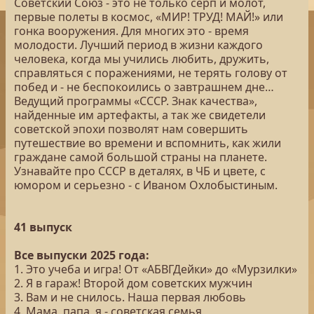
Советский Союз - это не только серп и молот,
первые полеты в космос, «МИР! ТРУД! МАЙ!» или
гонка вооружения. Для многих это - время
молодости. Лучший период в жизни каждого
человека, когда мы учились любить, дружить,
справляться с поражениями, не терять голову от
побед и - не беспокоились о завтрашнем дне…
Ведущий программы «СССР. Знак качества»,
найденные им артефакты, а так же свидетели
советской эпохи позволят нам совершить
путешествие во времени и вспомнить, как жили
граждане самой большой страны на планете.
Узнавайте про СССР в деталях, в ЧБ и цвете, с
юмором и серьезно - с Иваном Охлобыстиным.
41 выпуск
Все выпуски 2025 года:
1. Это учеба и игра! От «АБВГДейки» до «Мурзилки»
2. Я в гараж! Второй дом советских мужчин
3. Вам и не снилось. Наша первая любовь
4. Мама, папа, я - советская семья