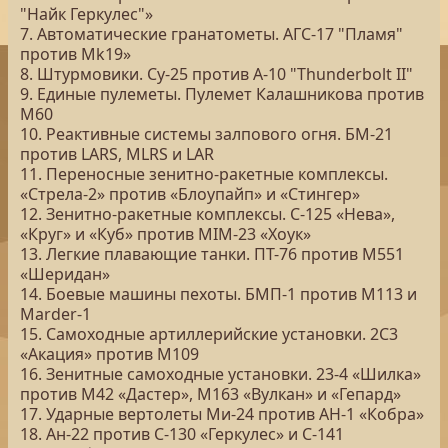
"Найк Геркулес"»
7. Автоматические гранатометы. АГС-17 "Пламя"
против Mk19»
8. Штурмовики. Су-25 против A-10 "Thunderbolt II"
9. Единые пулеметы. Пулемет Калашникова против
М60
10. Реактивные системы залпового огня. БМ-21
против LARS, MLRS и LAR
11. Переносные зенитно-ракетные комплексы.
«Стрела-2» против «Блоупайп» и «Стингер»
12. Зенитно-ракетные комплексы. С-125 «Нева»,
«Круг» и «Куб» против MIM-23 «Хоук»
13. Легкие плавающие танки. ПТ-76 против M551
«Шеридан»
14. Боевые машины пехоты. БМП-1 против M113 и
Marder-1
15. Самоходные артиллерийские установки. 2С3
«Акация» против М109
16. Зенитные самоходные установки. 23-4 «Шилка»
против М42 «Дастер», М163 «Вулкан» и «Гепард»
17. Ударные вертолеты Ми-24 против AH-1 «Кобра»
18. Ан-22 против C-130 «Геркулес» и С-141