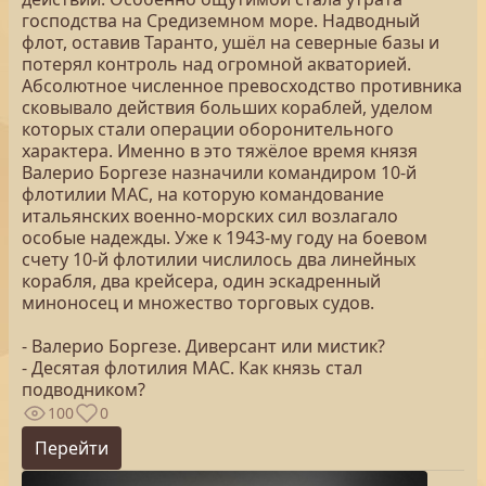
господства на Средиземном море. Надводный
флот, оставив Таранто, ушёл на северные базы и
потерял контроль над огромной акваторией.
Абсолютное численное превосходство противника
сковывало действия больших кораблей, уделом
которых стали операции оборонительного
характера. Именно в это тяжёлое время князя
Валерио Боргезе назначили командиром 10-й
флотилии МАС, на которую командование
итальянских военно-морских сил возлагало
особые надежды. Уже к 1943-му году на боевом
счету 10-й флотилии числилось два линейных
корабля, два крейсера, один эскадренный
миноносец и множество торговых судов.
- Валерио Боргезе. Диверсант или мистик?
- Десятая флотилия МАС. Как князь стал
подводником?
100
0
Перейти