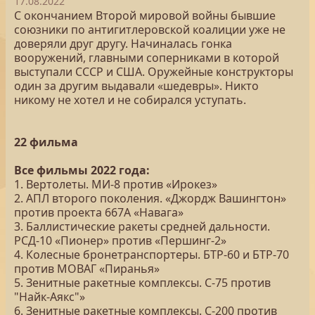
17.08.2022
С окончанием Второй мировой войны бывшие
союзники по антигитлеровской коалиции уже не
доверяли друг другу. Начиналась гонка
вооружений, главными соперниками в которой
выступали СССР и США. Оружейные конструкторы
один за другим выдавали «шедевры». Никто
никому не хотел и не собирался уступать.
22 фильма
Все фильмы 2022 года:
1. Вертолеты. МИ-8 против «Ирокез»
2. АПЛ второго поколения. «Джордж Вашингтон»
против проекта 667А «Навага»
3. Баллистические ракеты средней дальности.
РСД-10 «Пионер» против «Першинг-2»
4. Колесные бронетранспортеры. БТР-60 и БТР-70
против МОВАГ «Пиранья»
5. Зенитные ракетные комплексы. С-75 против
"Найк-Аякс"»
6. Зенитные ракетные комплексы. С-200 против