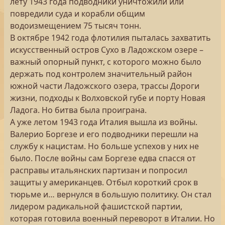
лету 1943 года подводники уничтожили или
повредили суда и корабли общим
водоизмещением 75 тысяч тонн.
В октябре 1942 года флотилия пыталась захватить
искусственный остров Сухо в Ладожском озере –
важный опорный пункт, с которого можно было
держать под контролем значительный район
южной части Ладожского озера, трассы Дороги
жизни, подходы к Волховской губе и порту Новая
Ладога. Но битва была проиграна.
А уже летом 1943 года Италия вышла из войны.
Валерио Боргезе и его подводники перешли на
службу к нацистам. Но больше успехов у них не
было. После войны сам Боргезе едва спасся от
расправы итальянских партизан и попросил
защиты у американцев. Отбыл короткий срок в
тюрьме и… вернулся в большую политику. Он стал
лидером радикальной фашистской партии,
которая готовила военный переворот в Италии. Но