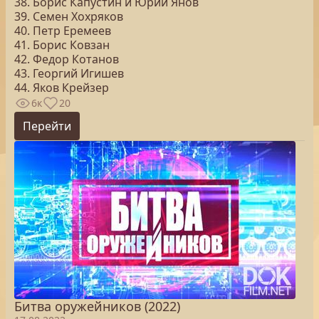
38. Борис Капустин и Юрий Янов
39. Семен Хохряков
40. Петр Еремеев
41. Борис Ковзан
42. Федор Котанов
43. Георгий Игишев
44. Яков Крейзер
6к
20
Перейти
Битва оружейников (2022)