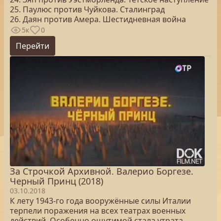
25. Паулюс против Чуйкова. Сталинград
26. Даян против Амера. Шестидневная война
5к
0
Перейти
За Строчкой Архивной. Валерио Боргезе.
Черный Принц (2018)
03.10.2018
К лету 1943-го года вооружённые силы Италии
терпели поражения на всех театрах военных
действий. Особенно ощутимой стала утрата