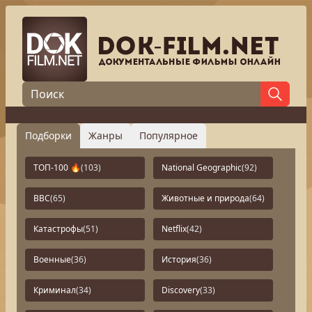
Подборки
Жанры
Популярное
ТОП-100 🔥
(103)
National Geographic
(92)
BBC
(65)
Животные и природа
(64)
Катастрофы
(51)
Netflix
(42)
Военные
(36)
История
(36)
Криминал
(34)
Discovery
(33)