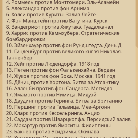
4. Роммель против Монтгомери. Эль-Аламейн
5. Александер против фон Арнима
6. Холси против Куриты. Залив Лейте
7. Фон Манштейн против Ватутина. Курск
8. Вандегрифт против Хякутакэ. Гуадалканал
9. Харрис против Каммхубера. Стратегические
бомбардировки
10. Эйзенхауэр против фон Рундштедта. День Д
11. Гинденбург против великого князя Николая.
Танненберг
12. Хейг против Людендорфа. 1918 год
13. Петен против фон Фалькенхайна. Верден
14. Жуков против фон Бока. Москва. 1941 год
15. Дёниц против Хортона. Битва за Атлантику
16. Алленби против фон Сандерса. Мегиддо
17. Ямамото против Нимица. Мидуэй
18. Даудинг против Геринга. Битва за Британию
19. Першинг против Гальвица. Мёз-Аргонн
20. Кларк против Кессельринга. Анцио
21. Саддам против Шварцкопфа. Персидский залив
22. Макартур против Ямаситы. Филиппины
23. Бакнер против Усидзимы. Окинава
24. Зяп против Уэстморленда. Тетское наступление