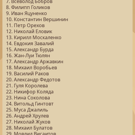
7. Всеволод Бобров
8. Филипп Голиков
9. Иван Яцуненко
10. Константин Вершинин
11. Петр Орехов
12. Николай Еловик
13. Кирилл Москаленко
14. Евдокия Завалий
15. Александр Бурда
16. Жан-Луи Тюлян
17. Александр Аржавкин
18. Михаил Воробьев
19. Василий Раков
20. Александр Федотов
21. Гуля Королева
22. Никифор Коляда
23. Нина Соколова
24. Витольд Гинтовт
25. Муса Джалиль
26. Андрей Хрулев
27. Николай Жуков
28. Михаил Булатов
29. Мовлид Висаитов