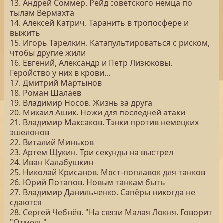
13. Андрей Соммер. Рейд советского немца по
тылам Вермахта
14. Алексей Катрич. Таранить в тропосфере и
выжить
15. Игорь Тарелкин. Катапультироваться с риском,
чтобы другие жили
16. Евгений, Александр и Петр Лизюковы.
Геройство у них в крови...
17. Дмитрий Мартынов
18. Роман Шалаев
19. Владимир Носов. Жизнь за друга
20. Михаил Ашик. Ножи для последней атаки
21. Владимир Максаков. Танки против немецких
эшелонов
22. Виталий Миньков
23. Артем Щукин. Три секунды на выстрел
24. Иван Калабушкин
25. Николай Крисанов. Мост-поплавок для танков
26. Юрий Потапов. Новым танкам быть
27. Владимир Данильченко. Сапёры никогда не
сдаются
28. Сергей Чебнёв. "На связи Малая Локня. Говорит
"Отмель"