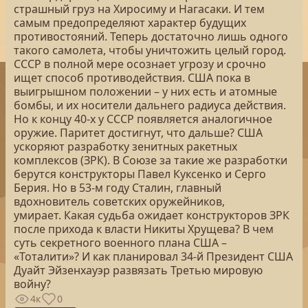
страшный груз на Хиросиму и Нагасаки. И тем
самым предопределяют характер будущих
противостояний. Теперь достаточно лишь одного
такого самолета, чтобы уничтожить целый город.
СССР в полной мере осознает угрозу и срочно
ищет способ противодействия. США пока в
выигрышном положении – у них есть и атомные
бомбы, и их носители дальнего радиуса действия.
Но к концу 40-х у СССР появляется аналогичное
оружие. Паритет достигнут, что дальше? США
ускоряют разработку зенитных ракетных
комплексов (ЗРК). В Союзе за такие же разработки
берутся конструкторы Павел Куксенко и Серго
Берия. Но в 53-м году Сталин, главный
вдохновитель советских оружейников,
умирает. Какая судьба ожидает конструкторов ЗРК
после прихода к власти Никиты Хрущева? В чем
суть секретного военного плана США –
«Тоталити»? И как планировал 34-й Президент США
Дуайт Эйзенхауэр развязать Третью мировую
войну?
4к
0