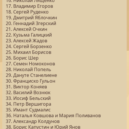
16. Николай Лященко
17. Владимир Егоров
18. Сергей Руденко
19. Дмитрий Яблочкин
20. Геннадий Згерский
21. Алексей Очкин
22. Кузьма Галицкий
23. Алексей Жадов
24. Сергей Борзенко
25. Михаил Борисов
26. Борис Шер
27. Семен Номоконов
28. Николай Попель
29. Дануте Станелиене
30. Франциско Гульон
31. Виктор Коняев
32. Василий Вознюк
33. Иосиф Бельский
34. Петр Вершигора
35. Имант Судмалис
36. Наталья Ковшова и Мария Поливанов
37. Александр Колдунов
38. Борис Капустин и Юрий Янов