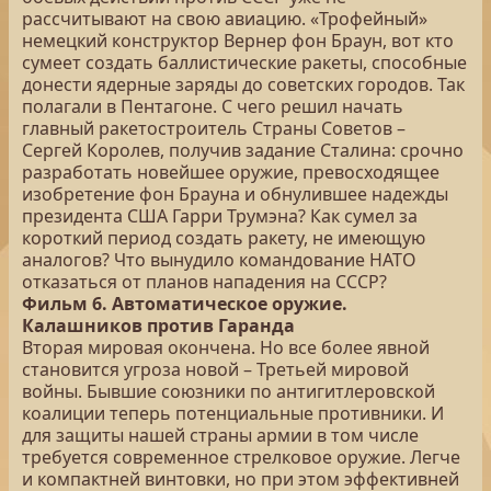
рассчитывают на свою авиацию. «Трофейный»
немецкий конструктор Вернер фон Браун, вот кто
сумеет создать баллистические ракеты, способные
донести ядерные заряды до советских городов. Так
полагали в Пентагоне. С чего решил начать
главный ракетостроитель Страны Советов –
Сергей Королев, получив задание Сталина: срочно
разработать новейшее оружие, превосходящее
изобретение фон Брауна и обнулившее надежды
президента США Гарри Трумэна? Как сумел за
короткий период создать ракету, не имеющую
аналогов? Что вынудило командование НАТО
отказаться от планов нападения на СССР?
Фильм 6. Автоматическое оружие.
Калашников против Гаранда
Вторая мировая окончена. Но все более явной
становится угроза новой – Третьей мировой
войны. Бывшие союзники по антигитлеровской
коалиции теперь потенциальные противники. И
для защиты нашей страны армии в том числе
требуется современное стрелковое оружие. Легче
и компактней винтовки, но при этом эффективней