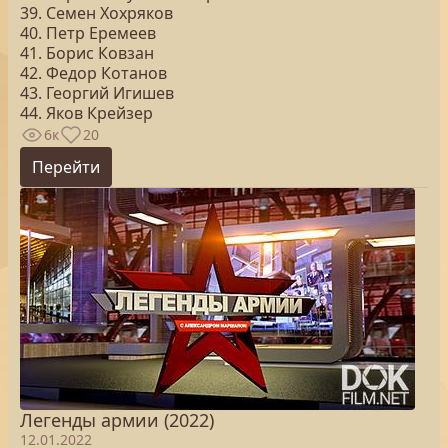
39. Семен Хохряков
40. Петр Еремеев
41. Борис Ковзан
42. Федор Котанов
43. Георгий Игишев
44. Яков Крейзер
6к
20
Перейти
Легенды армии (2022)
12.01.2022