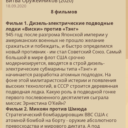
Битва Оружейников (2020)
18.09.2020
8 фильмов
Фильм 1. Дизель-электрические подводные
лодки «Виски» против «Тэнг»
945 год: после разгрома Японской империи у
американских военных не прошло желание
сражаться и побеждать, и быстро определился
новый противник - им стал Советский Союз. Самый
большой в мире флот США срочно
модернизируется, вводятся в строй дизель-
электрические субмарины типа «Тэнг» и
начинается разработка атомных подлодок. На
фоне этой милитаристской истерии и появления
высоких технологий, в СССР строится деревянная
подводная лодка. Какую роль в подводной гонке
первого послевоенного десятилетия сыграла
миссис Эрнестина О’Кейн?
Фильм 2. Микоян против Шмюда
Стратегический бомбардировщик ВВС США с
атомной бомбой на борту - оружие абсолютного
превосходства и мирового диктата. А под