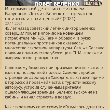
Исторический детектив с Николаем
Валуевым. Летчик Беленко — предатель,
шпион или похищенный? (2021)
23.11.2021
45 лет назад советский летчик Виктор Беленко
совершил побег в Японию на новейшем
истребителе МиГ-25. Таким образом, в руках
потенциальных противников оказалось
множество секретной аппаратуры. Сам же Беленко
получил политическое убежище в США, а позже и
американское гражданство.
Советскому беженцу при приземлении не хватило
взлетно-посадочной полосы. Самолет, пробив
ограждение аэропорта Хакодате, выкатился прямо
к городской проезжей части, к туристическому
автобусу, устроив случайным зрителям
ошеломляющее зрелище. Беленко выскочил из
кабины и начал стрелять в воздух...
Как секретному советскому МиГу удалось долететь