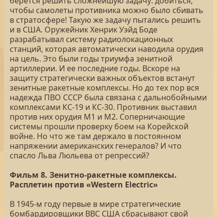
берется решить сложнейшую задачу: добиться,
чтобы самолеты противника можно было сбивать
в стратосфере! Такую же задачу пытались решить
и в США. Оружейник Хенрик Уэйд Боде
разрабатывал систему радиолокационных
станций, которая автоматически наводила орудия
на цель. Это были годы триумфа зенитной
артиллерии. И ее последние годы. Вскоре на
защиту стратегически важных объектов встанут
зенитные ракетные комплексы. Но до тех пор вся
надежда ПВО СССР была связана с дальнобойными
комплексами КС-19 и КС-30. Противник выставил
против них орудия М1 и М2. Соперничающие
системы прошли проверку боем на Корейской
войне. Но что же там держало в постоянном
напряжении американских генералов? И что
спасло Льва Люльева от репрессий?
Фильм 8. Зенитно-ракетные комплексы.
Расплетин против «Western Electric»
В 1945-м году первые в мире стратегические
бомбардировщики ВВС США сбрасывают свой