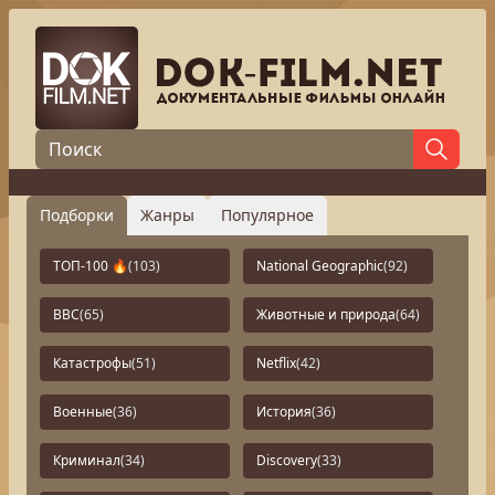
Подборки
Жанры
Популярное
ТОП-100 🔥
(103)
National Geographic
(92)
BBC
(65)
Животные и природа
(64)
Катастрофы
(51)
Netflix
(42)
Военные
(36)
История
(36)
Криминал
(34)
Discovery
(33)