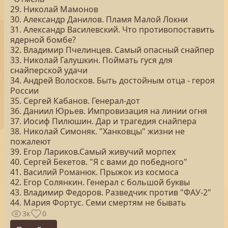
29. Николай Мамонов
30. Александр Данилов. Пламя Малой Локни
31. Александр Василевский. Что противопоставить
ядерной бомбе?
32. Владимир Пчелинцев. Самый опасный снайпер
33. Николай Галушкин. Поймать гуся для
снайперской удачи
34. Андрей Волосков. Быть достойным отца - героя
России
35. Сергей Кабанов. Генерал-дот
36. Даниил Юрьев. Импровизация на линии огня
37. Иосиф Пилюшин. Дар и трагедия снайпера
38. Николай Симоняк. "Ханковцы" жизни не
пожалеют
39. Егор Лариков.Самый живучий морпех
40. Сергей Бекетов. "Я с вами до победного"
41. Василий Романюк. Прыжок из космоса
42. Егор Солянкин. Генерал с большой буквы
43. Владимир Федоров. Разведчик против "ФАУ-2"
44. Мария Фортус. Семи смертям не бывать
3к
0