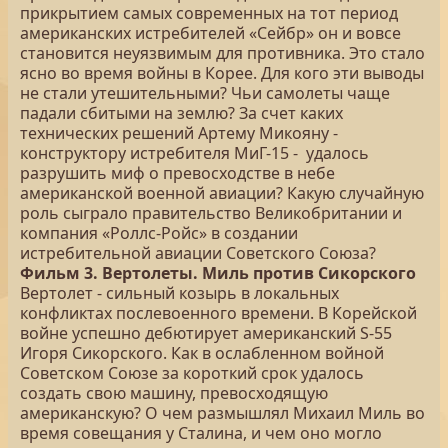
прикрытием самых современных на тот период
американских истребителей «Сейбр» он и вовсе
становится неуязвимым для противника. Это стало
ясно во время войны в Корее. Для кого эти выводы
не стали утешительными? Чьи самолеты чаще
падали сбитыми на землю? За счет каких
технических решений Артему Микояну -
конструктору истребителя МиГ-15 - удалось
разрушить миф о превосходстве в небе
американской военной авиации? Какую случайную
роль сыграло правительство Великобритании и
компания «Роллс-Ройс» в создании
истребительной авиации Советского Союза?
Фильм 3. Вертолеты. Миль против Сикорского
Вертолет - сильный козырь в локальных
конфликтах послевоенного времени. В Корейской
войне успешно дебютирует американский S-55
Игоря Сикорского. Как в ослабленном войной
Советском Союзе за короткий срок удалось
создать свою машину, превосходящую
американскую? О чем размышлял Михаил Миль во
время совещания у Сталина, и чем оно могло