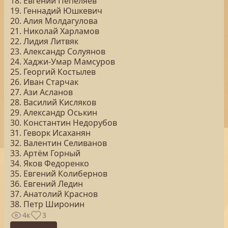
18. Евгений Пепеляев
19. Геннадий Юшкевич
20. Алия Молдагулова
21. Николай Харламов
22. Лидия Литвяк
23. Александр Солуянов
24. Хаджи-Умар Мамсуров
25. Георгий Костылев
26. Иван Старчак
27. Ази Асланов
28. Василий Кисляков
29. Александр Оськин
30. Константин Недорубов
31. Геворк Исаханян
32. Валентин Селиванов
33. Артём Горный
34. Яков Федоренко
35. Евгений Колибернов
36. Евгений Ледин
37. Анатолий Краснов
38. Петр Широнин
4к
3