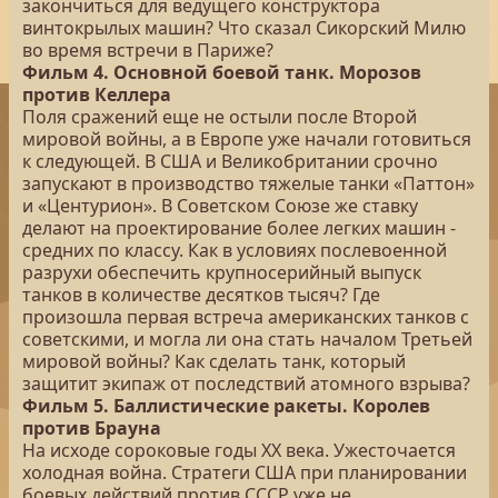
закончиться для ведущего конструктора
винтокрылых машин? Что сказал Сикорский Милю
во время встречи в Париже?
Фильм 4. Основной боевой танк. Морозов
против Келлера
Поля сражений еще не остыли после Второй
мировой войны, а в Европе уже начали готовиться
к следующей. В США и Великобритании срочно
запускают в производство тяжелые танки «Паттон»
и «Центурион». В Советском Союзе же ставку
делают на проектирование более легких машин -
средних по классу. Как в условиях послевоенной
разрухи обеспечить крупносерийный выпуск
танков в количестве десятков тысяч? Где
произошла первая встреча американских танков с
советскими, и могла ли она стать началом Третьей
мировой войны? Как сделать танк, который
защитит экипаж от последствий атомного взрыва?
Фильм 5. Баллистические ракеты. Королев
против Брауна
На исходе сороковые годы ХХ века. Ужесточается
холодная война. Стратеги США при планировании
боевых действий против СССР уже не