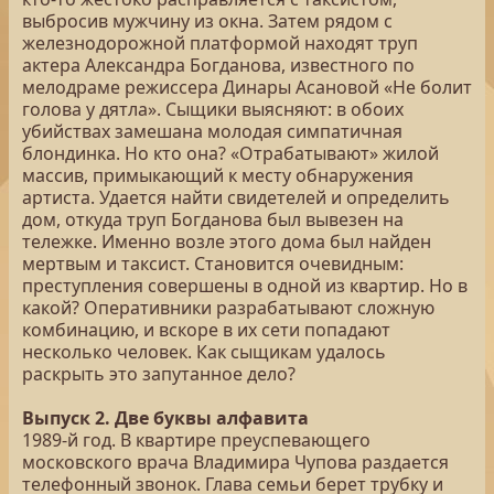
выбросив мужчину из окна. Затем рядом с
железнодорожной платформой находят труп
актера Александра Богданова, известного по
мелодраме режиссера Динары Асановой «Не болит
голова у дятла». Сыщики выясняют: в обоих
убийствах замешана молодая симпатичная
блондинка. Но кто она? «Отрабатывают» жилой
массив, примыкающий к месту обнаружения
артиста. Удается найти свидетелей и определить
дом, откуда труп Богданова был вывезен на
тележке. Именно возле этого дома был найден
мертвым и таксист. Становится очевидным:
преступления совершены в одной из квартир. Но в
какой? Оперативники разрабатывают сложную
комбинацию, и вскоре в их сети попадают
несколько человек. Как сыщикам удалось
раскрыть это запутанное дело?
Выпуск 2. Две буквы алфавита
1989-й год. В квартире преуспевающего
московского врача Владимира Чупова раздается
телефонный звонок. Глава семьи берет трубку и