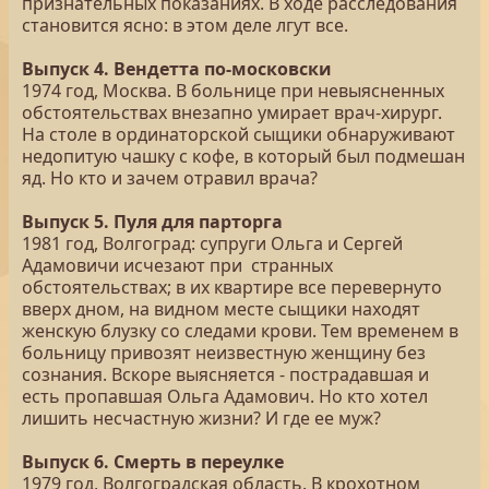
признательных показаниях. В ходе расследования
становится ясно: в этом деле лгут все.
Выпуск 4. Вендетта по-московски
1974 год, Москва. В больнице при невыясненных
обстоятельствах внезапно умирает врач-хирург.
На столе в ординаторской сыщики обнаруживают
недопитую чашку с кофе, в который был подмешан
яд. Но кто и зачем отравил врача?
Выпуск 5. Пуля для парторга
1981 год, Волгоград: супруги Ольга и Сергей
Адамовичи исчезают при странных
обстоятельствах; в их квартире все перевернуто
вверх дном, на видном месте сыщики находят
женскую блузку со следами крови. Тем временем в
больницу привозят неизвестную женщину без
сознания. Вскоре выясняется - пострадавшая и
есть пропавшая Ольга Адамович. Но кто хотел
лишить несчастную жизни? И где ее муж?
Выпуск 6. Смерть в переулке
1979 год, Волгоградская область. В крохотном