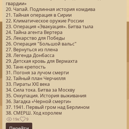
гвардии»
20. Чапай. Подлинная история комдива
21. Тайная операция в Сирии
22. Климатическое оружие России
23. Операция «Эвакуация». Битва тыла
24. Тайна агента Вертера
25. Лекарство для Победы
26. Операция "Большой вальс"
27. Вернуться из плена
28. Легенда Донбасса
29. Детская кровь для Вермахта
30. Танк-крепость
31. Погоня за лучом смерти
32. Тайный план Черчилля
33. Пираты ХХI века
34. Сила тока. Битва за Москву
35. Оккупация. История выживания
36. Загадка «Черной смерти»
37. 1941. Первый гром над Берлином
38. СМЕРШ. Ход королем
19к
9
Перейти