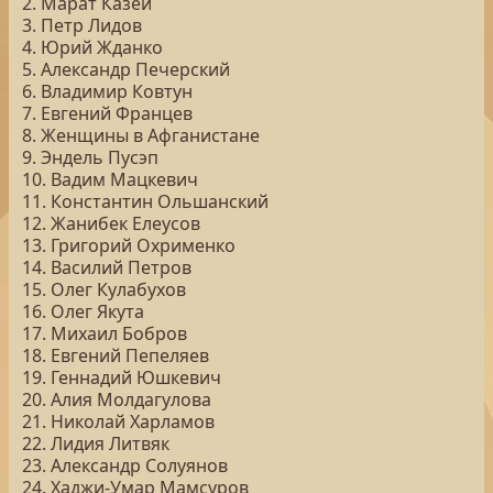
2. Марат Казей
3. Петр Лидов
4. Юрий Жданко
5. Александр Печерский
6. Владимир Ковтун
7. Евгений Францев
8. Женщины в Афганистане
9. Эндель Пусэп
10. Вадим Мацкевич
11. Константин Ольшанский
12. Жанибек Елеусов
13. Григорий Охрименко
14. Василий Петров
15. Олег Кулабухов
16. Олег Якута
17. Михаил Бобров
18. Евгений Пепеляев
19. Геннадий Юшкевич
20. Алия Молдагулова
21. Николай Харламов
22. Лидия Литвяк
23. Александр Солуянов
24. Хаджи-Умар Мамсуров