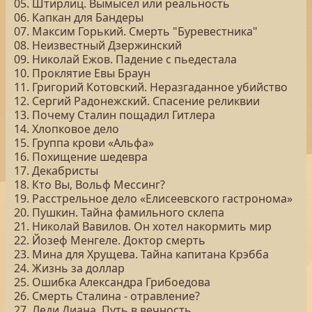
05. Штирлиц. Вымысел или реальность
06. Капкан для Бандеры
07. Максим Горький. Смерть "Буревестника"
08. Неизвестный Дзержинский
09. Николай Ежов. Падение с пьедестала
10. Проклятие Евы Браун
11. Григорий Котовский. Неразгаданное убийство
12. Сергий Радонежский. Спасение реликвии
13. Почему Сталин пощадил Гитлера
14. Хлопковое дело
15. Группа крови «Альфа»
16. Похищение шедевра
17. Декабристы
18. Кто Вы, Вольф Мессинг?
19. Расстрельное дело «Елисеевского гастронома»
20. Пушкин. Тайна фамильного склепа
21. Николай Вавилов. Он хотел накормить мир
22. Йозеф Менгеле. Доктор смерть
23. Мина для Хрущева. Тайна капитана Крэбба
24. Жизнь за доллар
25. Ошибка Александра Грибоедова
26. Смерть Сталина - отравление?
27. Леди Диана. Путь в вечность