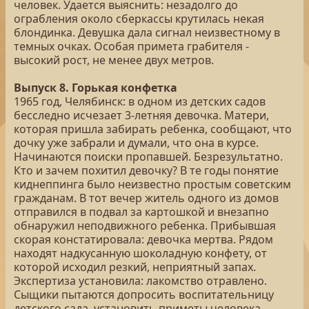
человек. Удается выяснить: незадолго до
ограбления около сберкассы крутилась некая
блондинка. Девушка дала сигнал неизвестному в
темных очках. Особая примета грабителя -
высокий рост, не менее двух метров.
Выпуск 8. Горькая конфетка
1965 год, Челябинск: в одном из детских садов
бесследно исчезает 3-летняя девочка. Матери,
которая пришла забирать ребенка, сообщают, что
дочку уже забрали и думали, что она в курсе.
Начинаются поиски пропавшей. Безрезультатно.
Кто и зачем похитил девочку? В те годы понятие
киднеппинга было неизвестно простым советским
гражданам. В тот вечер житель одного из домов
отправился в подвал за картошкой и внезапно
обнаружил неподвижного ребенка. Прибывшая
скорая констатировала: девочка мертва. Рядом
находят надкусанную шоколадную конфету, от
которой исходил резкий, неприятный запах.
Экспертиза установила: лакомство отравлено.
Сыщики пытаются допросить воспитательницу
детского сада, установить приметы человека,