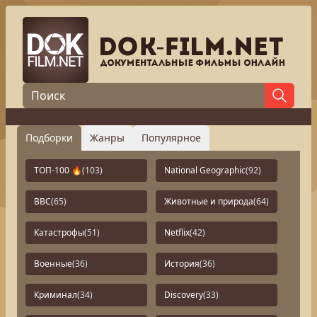
Подборки
Жанры
Популярное
ТОП-100 🔥
(103)
National Geographic
(92)
BBC
(65)
Животные и природа
(64)
Катастрофы
(51)
Netflix
(42)
Военные
(36)
История
(36)
Криминал
(34)
Discovery
(33)