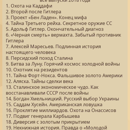
все выпуски 2018 года
1. Охота на Каддафи
2. Второй после Гитлера
3. Проект «Бен Ладен». Конец мифа
4. Тайна Третьего рейха. Секретное оружие СС
5. Адольф Гитлер. Окончательный диагноз
6. «Черная смерть» вермахта. Забытый противник
Гитлера
7. Алексей Маресьев. Подлинная история
настоящего человека
8. Персидский поход Сталина
9. Битва за Луну. Горячий космос холодной войны
10. Охотник на резидентов
11. Тайна Форт-Нокса. Фальшивое золото Америки
12. Аляска. Тайны сделки века
13. Сталинское экономическое чудо. Как
восстанавливали СССР после войны
14. Богдан Хмельницкий. Русский выбор Украины
15. Саддам Хусейн. Американская ловушка
16. Проклятие миллиардов. Охота на Онассисов
17. Подвиг генерала Карбышева
18. Диверсия с золотым прикрытием
19. Некнижная история. Правда о «Молодой