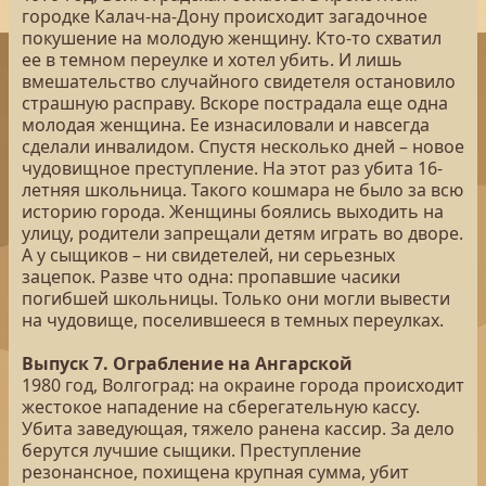
городке Калач-на-Дону происходит загадочное
покушение на молодую женщину. Кто-то схватил
ее в темном переулке и хотел убить. И лишь
вмешательство случайного свидетеля остановило
страшную расправу. Вскоре пострадала еще одна
молодая женщина. Ее изнасиловали и навсегда
сделали инвалидом. Спустя несколько дней – новое
чудовищное преступление. На этот раз убита 16-
летняя школьница. Такого кошмара не было за всю
историю города. Женщины боялись выходить на
улицу, родители запрещали детям играть во дворе.
А у сыщиков – ни свидетелей, ни серьезных
зацепок. Разве что одна: пропавшие часики
погибшей школьницы. Только они могли вывести
на чудовище, поселившееся в темных переулках.
Выпуск 7. Ограбление на Ангарской
1980 год, Волгоград: на окраине города происходит
жестокое нападение на сберегательную кассу.
Убита заведующая, тяжело ранена кассир. За дело
берутся лучшие сыщики. Преступление
резонансное, похищена крупная сумма, убит