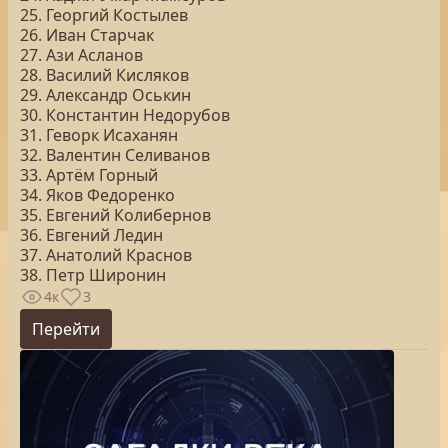
25. Георгий Костылев
26. Иван Старчак
27. Ази Асланов
28. Василий Кисляков
29. Александр Оськин
30. Константин Недорубов
31. Геворк Исаханян
32. Валентин Селиванов
33. Артём Горный
34. Яков Федоренко
35. Евгений Колибернов
36. Евгений Ледин
37. Анатолий Краснов
38. Петр Широнин
4к
3
Перейти