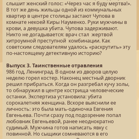
слышит женский голос: «Через час я буду мертва!».
В тот же день жильцы одной из коммунальных
квартир в центре столицы застают Чупова в
комнате некоей Киры Науменко. Руки мужчины в
крови, а девушка убита. Чупова задерживают.
Никто не догадывается: врач стал жертвой
хитроумной преступной комбинации. Как
советским следователям удалось «раскрутить» эту
по-настоящему детективную историю?
Выпуск 3. Таинственные отравления
986 год, Ленинград. В одном из дворов целую
неделю горел костер. Наконец местный дворник
решил прибраться. Когда он разгребал кучу золы,
то обнаружил в центре кострища человеческие
останки. Экспертиза установила: убита
сорокалетняя женщина. Вскоре выяснили ее
личность: это была мать-одиночка Евгения
Евгеньева. Почти сразу под подозрение попал
любовник Евгеньевой, ранее неоднократно
судимый. Мужчина готов написать явку с
повинной. Но сыщики сомневаются в его