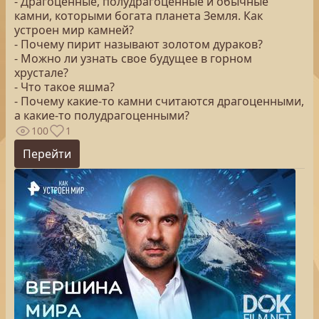
- Драгоценные, полудрагоценные и обычные
камни, которыми богата планета Земля. Как
устроен мир камней?
- Почему пирит называют золотом дураков?
- Можно ли узнать свое будущее в горном
хрустале?
- Что такое яшма?
- Почему какие-то камни считаются драгоценными,
а какие-то полудрагоценными?
100
1
Перейти