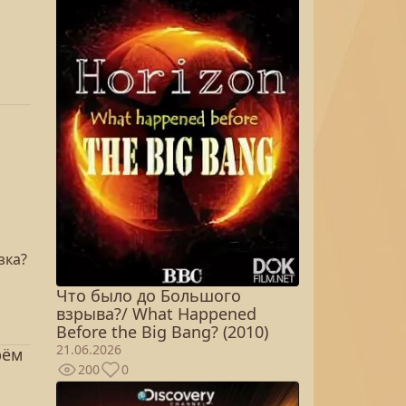
зка?
Что было до Большого
взрыва?/ What Happened
Before the Big Bang? (2010)
21.06.2026
рём
200
0