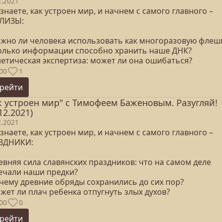
2.2021
знаете, как устроен мир, и начнем с самого главного –
ЛИЗЫ:
ожно ли человека использовать как многоразовую флеш
колько информации способно хранить наше ДНК?
нетическая экспертиза: может ли она ошибаться?
00
1
рейти
к устроен мир" с Тимофеем Баженовым. Разугляй!
12.2021)
2.2021
знаете, как устроен мир, и начнем с самого главного –
ЗДНИКИ:
евняя сила славянских праздников: что на самом деле
ечали наши предки?
очему древние обряды сохранились до сих пор?
жет ли плач ребенка отпугнуть злых духов?
00
0
рейти