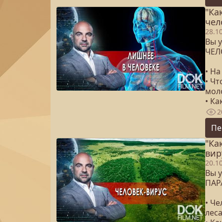
"Ка
чел
28.1
Вы у
ЧЕЛ
• На
• Ч
мол
• Ка
2
Пе
"Ка
вир
20.1
Вы у
ПАР
• Ч
леса