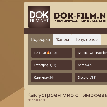
Подборки
Жанры
Популярное
ТОП-100 🔥
(103)
National Geographic
(
Катастрофы
(51)
Netflix
(42)
Криминал
(34)
Discovery
(33)
Как устроен мир с Тимофеем
2022-09-10