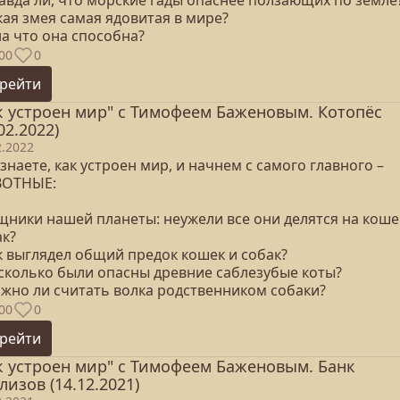
равда ли, что морские гады опаснее ползающих по земле
кая змея самая ядовитая в мире?
на что она способна?
00
0
рейти
к устроен мир" с Тимофеем Баженовым. Котопёс
02.2022)
2.2022
знаете, как устроен мир, и начнем с самого главного –
ОТНЫЕ:
ищники нашей планеты: неужели все они делятся на коше
ак?
к выглядел общий предок кошек и собак?
асколько были опасны древние саблезубые коты?
ожно ли считать волка родственником собаки?
00
0
рейти
к устроен мир" с Тимофеем Баженовым. Банк
лизов (14.12.2021)