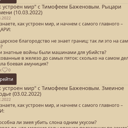
к устроен мир" с Тимофеем Баженовым. Рыцари
мени (10.03.2022)
3.2022
знаете, как устроен мир, и начнем с самого главного –
АРИ:
царское благородство не знает границ: так ли это на са
е?
ли знатные войны были машинами для убийств?
кованные в железо до самых пяток: сколько на самом де
ила боевая амуниция?
к
0
рейти
к устроен мир" с Тимофеем Баженовым. Змеиное
одье (03.02.2022)
2.2022
знаете, как устроен мир, и начнем с самого главного –
И:
особна ли змея убить слона одним укусом?