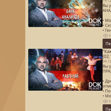
14.1
Вы у
АНА
• М
• С
• Ге
1
Пе
"Ка
(02.
04.1
Вы у
ПРА
• Др
отм
• П
• Мо
1
Пе