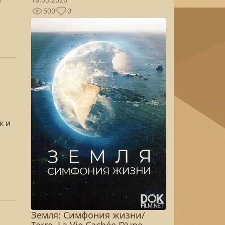
?
500
0
к и
Земля: Симфония жизни/
Terre, La Vie Cachée D'une