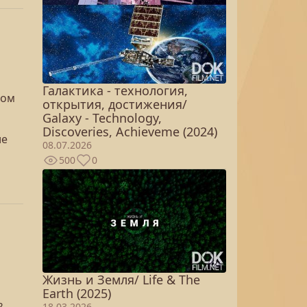
Галактика - технология,
мом
открытия, достижения/
Galaxy - Technology,
Discoveries, Achieveme (2024)
ле
08.07.2026
500
0
Жизнь и Земля/ Life & The
Earth (2025)
18.03.2026