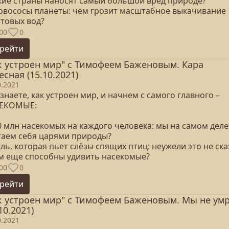
акие страны наносят самый большой вред природе?
ровососы планеты: чем грозит масштабное выкачивание
нтовых вод?
00
0
рейти
к устроен мир" с Тимофеем Баженовым. Кара
есная (15.10.2021)
0.2021
знаете, как устроен мир, и начнем с самого главного –
ЕКОМЫЕ:
0 млн насекомых на каждого человека: мы на самом деле
таем себя царями природы?
ль, которая пьет слёзы спящих птиц: неужели это не ска
ем еще способны удивить насекомые?
00
0
рейти
к устроен мир" с Тимофеем Баженовым. Мы не ум
10.2021)
0.2021