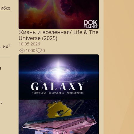
шибке
Жизнь и вселенная/ Life & The
Universe (2025)
10.05.2026
 их?
1000
0
а
?