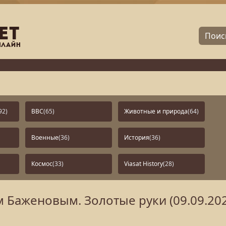
92)
BBC
(65)
Животные и природа
(64)
Военные
(36)
История
(36)
Космос
(33)
Viasat History
(28)
 Баженовым. Золотые руки (09.09.20