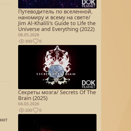
Путеводитель по вселенной,
наномиру и всему на свете/
Jim Al-Khalili's Guide to Life the
Universe and Everything (2022)
08.05.2026
300
0
Секреты мозга/ Secrets Of The
Brain (2025)
04.03.2026
200
0
ают