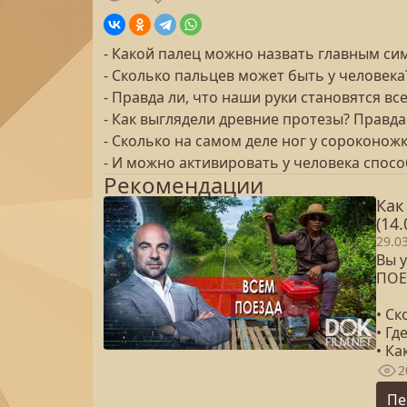
- Какой палец можно назвать главным с
- Сколько пальцев может быть у человека
- Правда ли, что наши руки становятся в
- Как выглядели древние протезы? Правда 
- Сколько на самом деле ног у сороконож
- И можно активировать у человека спос
Рекомендации
Как
(14.
29.0
Вы у
ПОЕ
• Ск
• Гд
• К
2
Пе