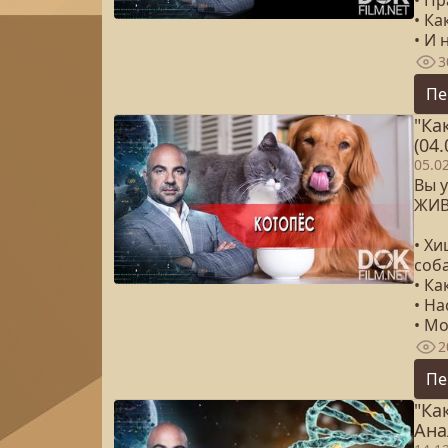
• П
• Ка
• И 
3
Пе
"Ка
(04.
05.0
Вы у
ЖИВ
• Х
соб
• Ка
• Н
• М
2
Пе
"Ка
Ана