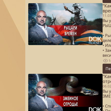
"Ка
вре
11.0
Вы у
РЫЦ
• Ры
дел
• И
• За
вес
1
Пе
"Ка
отр
06.0
Вы у
ЗМЕ
• Сп