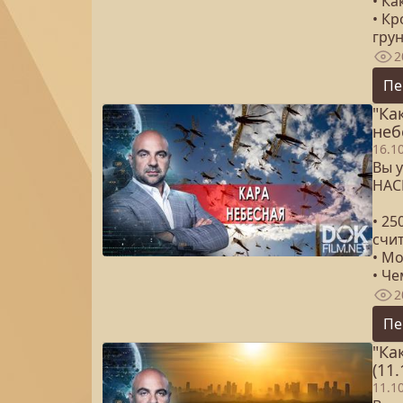
• К
• К
гру
2
Пе
"Ка
неб
16.1
Вы у
НАС
• 25
счи
• Мо
• Ч
2
Пе
"Ка
(11.
11.1