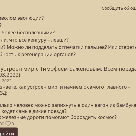
Сообщить об о
имволом эволюции?
?
се более бесполезными?
ли, что все кенгуру – левши?
ки? Можно ли подделать отпечатки пальцев? Или стереть
обность к регенерации органов?
 устроен мир с Тимофеем Баженовым. Всем поезд
03.2022)
3.2022
знаете, как устроен мир, и начнем с самого главного –
ЗД:
олько человек можно запихнуть в один вагон из бамбука
е ходят самые дикие поезда?
ак железные дороги помогают бороздить космос?
00
0
рейти