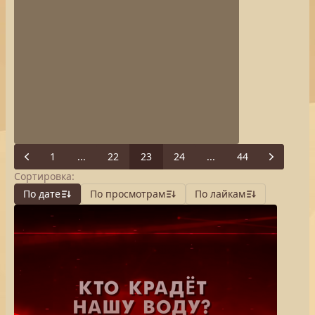
1
...
22
23
24
...
44
Previous
Next
Сортировка:
По дате
По просмотрам
По лайкам