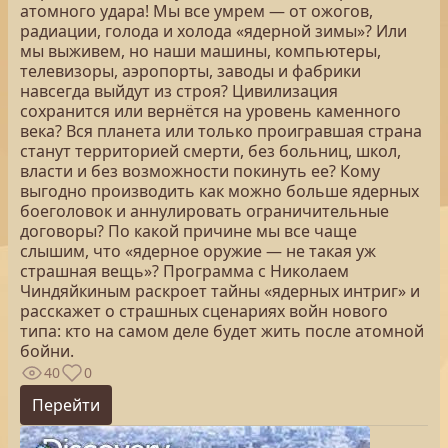
атомного удара! Мы все умрем — от ожогов,
радиации, голода и холода «ядерной зимы»? Или
мы выживем, но наши машины, компьютеры,
телевизоры, аэропорты, заводы и фабрики
навсегда выйдут из строя? Цивилизация
сохранится или вернётся на уровень каменного
века? Вся планета или только проигравшая страна
станут территорией смерти, без больниц, школ,
власти и без возможности покинуть ее? Кому
выгодно производить как можно больше ядерных
боеголовок и аннулировать ограничительные
договоры? По какой причине мы все чаще
слышим, что «ядерное оружие — не такая уж
страшная вещь»? Программа с Николаем
Чиндяйкиным раскроет тайны «ядерных интриг» и
расскажет о страшных сценариях войн нового
типа: кто на самом деле будет жить после атомной
бойни.
40
0
Перейти