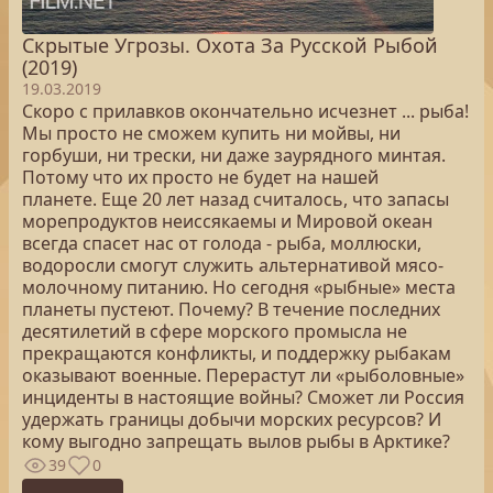
Скрытые Угрозы. Охота За Русской Рыбой
(2019)
19.03.2019
Скоро с прилавков окончательно исчезнет ... рыба!
Мы просто не сможем купить ни мойвы, ни
горбуши, ни трески, ни даже заурядного минтая.
Потому что их просто не будет на нашей
планете. Еще 20 лет назад считалось, что запасы
морепродуктов неиссякаемы и Мировой океан
всегда спасет нас от голода - рыба, моллюски,
водоросли смогут служить альтернативой мясо-
молочному питанию. Но сегодня «рыбные» места
планеты пустеют. Почему? В течение последних
десятилетий в сфере морского промысла не
прекращаются конфликты, и поддержку рыбакам
оказывают военные. Перерастут ли «рыболовные»
инциденты в настоящие войны? Сможет ли Россия
удержать границы добычи морских ресурсов? И
кому выгодно запрещать вылов рыбы в Арктике?
39
0