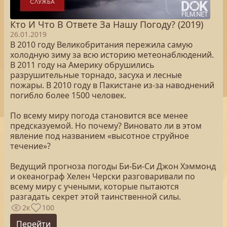
Кто И Что В Ответе За Нашу Погоду? (2019)
26.01.2019
В 2010 году Великобритания пережила самую
холодную зиму за всю историю метеонаблюдений.
В 2011 году на Америку обрушились
разрушительные торнадо, засуха и лесные
пожары. В 2010 году в Пакистане из-за наводнений
погибло более 1500 человек.
По всему миру погода становится все менее
предсказуемой. Но почему? Виновато ли в этом
явление под названием «высотное струйное
течение»?
Ведущий прогноза погоды Би-Би-Си Джон Хэммонд
и океанограф Хелен Черски разговаривали по
всему миру с учеными, которые пытаются
разгадать секрет этой таинственной силы.
2к
100
Перейти