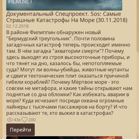
Документальный Спецпроект. Sos: Самые
Страшные Катастрофы На Море (30.11.2018)
02.12.2018
В районе Филиппин обнаружен новый
"Бермудский треугольник". Почти половина
загадочных катастроф теперь происходит именно
там. В чём загадка "акватории смерти"? Почему
здесь выходят из строя высокоточные приборы, и
что тянет на дно, казалось бы, непотопляемые
суда? Могут ли волны-убийцы, животные-мутанты
и сдвиги тектонических плит оказаться причиной
гибели кораблей? Почему Мёртвое море - это
совсем не метафора, и какие тайны открывают нам
поднятые со дна обломки? Как избежать аварии в
море? Куда исчезают посреди океана огромные
лайнеры с тысячами пассажиров на борту? И что
рассказывают те, кто выжил в катастрофах?
43к
200
Перейти