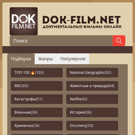
Подборки
Жанры
Популярное
ТОП-100 🔥
(103)
National Geographic
(92)
BBC
(65)
Животные и природа
(64)
Катастрофы
(51)
Netflix
(42)
Военные
(36)
История
(36)
Криминал
(34)
Discovery
(33)