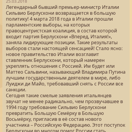
25.03.2018
Легендарный бывший премьер-министр Италии
Сильвио Берлускони возвращается в большую
политику! 4 марта 2018 года в Италии прошли
парламентские выборы, на которых
правоцентристская коалиция, в состав которой
входит партия Берлускони «Вперед, Италия!»,
заняла лидирующие позиции. Такие результаты
выборов стали настоящей сенсацией! Стало ясно:
новое правительство Италии возглавит
ставленник Берлускони, который намерен
укреплять отношения с Россией. Им будет или
Маттео Сальвини, называющий Владимира Путина
лучшим государственным деятелем в мире, либо
Луиджи ди Майо, требовавший снять с России все
санкции.
Сегодня такие смелые заявления итальянцев
звучат не менее радикально, чем прозвучавшее в
1994 году требование Сильвио Берлускони
превратить Большую Семёрку в Большую
Восьмёрку, пригласив в её состав нового
участника – Российскую Федерацию. Этот поступок
Берлускони во многом помог России стать