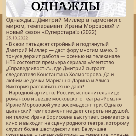
Однажды... Дмитрий Миллер в гармонии с
миром, темперамент Ирэны Морозовой и
новый сезон «Суперстара!» (2022)
25.10.2022
- В свои пятьдесят стройный и подтянутый
Дмитрий Миллер — даст фору многим мачо. В
тонусе держит работа — осенью на телеканале
НТВ состоится премьера сериала «Агентство
„Справедливость“», где Дмитрий сыграет
следователя Константина Холмогорова. Да и
любимые дочки Марианна-Дарина и Алиса-
Виктория расслабиться не дают!
- Народной артистке России, исполнительнице
романсов и звезде московского театра «Ромэн»
Ирэне Морозовой уже восемьдесят три. Однако
цыганский темперамент не дает стареть ни душой,
ни телом: Ирэна Борисовна выступает, снимается в
кино и выходит на сцену родного театра, которому
служит более шестидесяти лет. Ее лучшее
украшение, «цыганский грим» — сияющие, полные