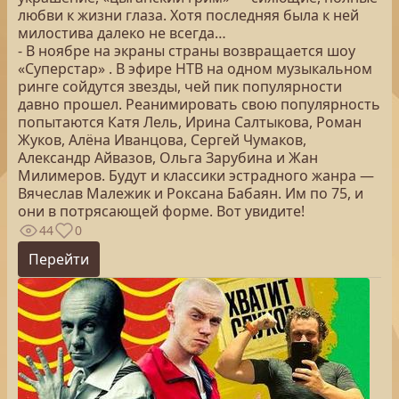
любви к жизни глаза. Хотя последняя была к ней
милостива далеко не всегда…
- В ноябре на экраны страны возвращается шоу
«Суперстар» . В эфире НТВ на одном музыкальном
ринге сойдутся звезды, чей пик популярности
давно прошел. Реанимировать свою популярность
попытаются Катя Лель, Ирина Салтыкова, Роман
Жуков, Алёна Иванцова, Сергей Чумаков,
Александр Айвазов, Ольга Зарубина и Жан
Милимеров. Будут и классики эстрадного жанра —
Вячеслав Малежик и Роксана Бабаян. Им по 75, и
они в потрясающей форме. Вот увидите!
44
0
Перейти