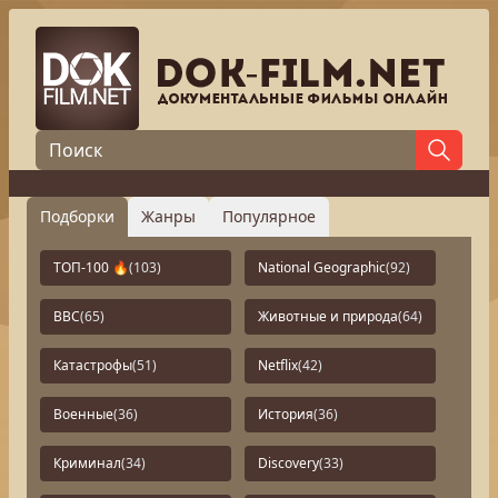
Подборки
Жанры
Популярное
ТОП-100 🔥
(103)
National Geographic
(92)
BBC
(65)
Животные и природа
(64)
Катастрофы
(51)
Netflix
(42)
Военные
(36)
История
(36)
Криминал
(34)
Discovery
(33)