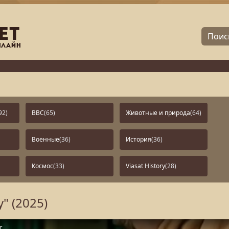
92)
BBC
(65)
Животные и природа
(64)
Военные
(36)
История
(36)
Космос
(33)
Viasat History
(28)
" (2025)