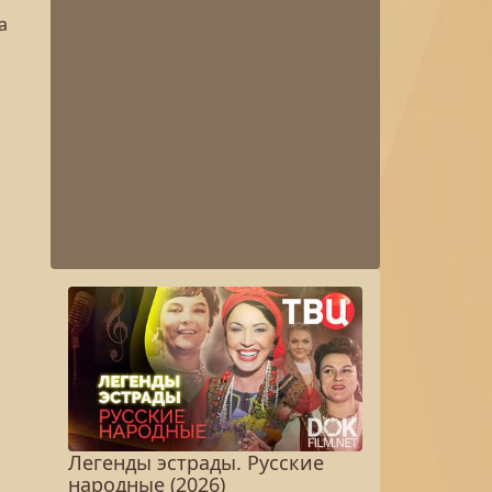
а
Легенды эстрады. Русские
народные (2026)