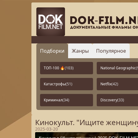
Подборки
Жанры
Популярное
ТОП-100 🔥
(103)
National Geographic
(
Катастрофы
(51)
Netflix
(42)
Криминал
(34)
Discovery
(33)
Кинокульт. "Ищите женщину
2025-03-20