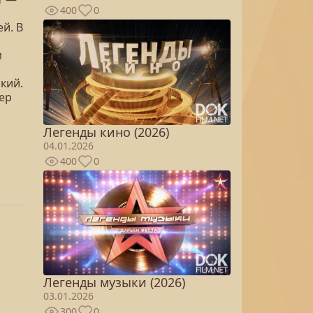
400
0
й. В
м
кий.
ер
Легенды кино (2026)
04.01.2026
400
0
Легенды музыки (2026)
о
03.01.2026
300
0