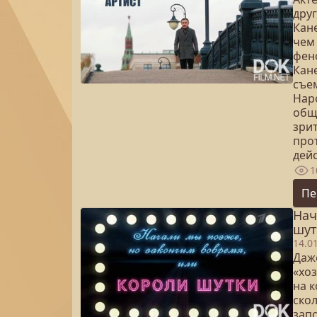
друг
Кан
чем 
фен
Кан
съе
Нар
общ
зрит
прот
дей
1
Пе
Нач
шут
14.0
Даж
«хо
на к
скол
зап