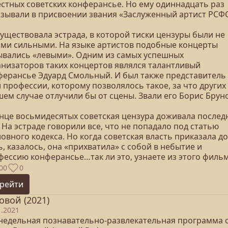
естных советских конферансье. Но ему одиннадцать раз
азывали в присвоении звания «Заслуженный артист РСФС
уществовала эстрада, в которой тиски цензуры были не
ими сильными. На языке артистов подобные концерты
ывались «левыми». Одним из самых успешных
анизаторов таких концертов являлся талантливый
ферансье Эдуард Смольный. И был также представитель
 профессии, которому позволялось такое, за что других
ем случае отлучили бы от сцены. Звали его Борис Брун
онце восьмидесятых советская цензура доживала послед
 На эстраде говорили все, что не попадало под статью
овного кодекса. Но когда советская власть приказала д
, казалось, она «прихватила» с собой в небытие и
фессию конферансье…так ли это, узнаете из этого фильм
00
0
рейти
овой (2021)
1.2021
недельная познавательно-развлекательная программа 