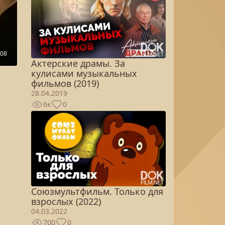
Актерские драмы. За
кулисами музыкальных
фильмов (2019)
28.04.2019
6к
0
Союзмультфильм. Только для
взрослых (2022)
04.03.2022
700
0