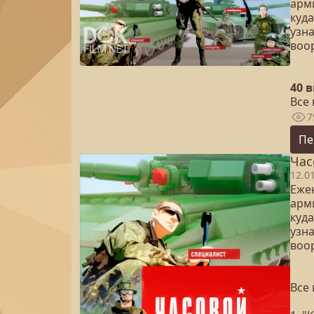
арм
куда
узн
воо
40 
Все 
7
Пе
Час
12.0
Еже
арм
куда
узн
воо
Все 