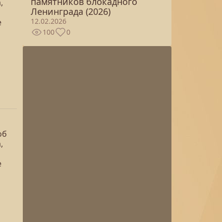
памятников блокадного
,
Ленинграда (2026)
12.02.2026
е
100
0
об
,
е