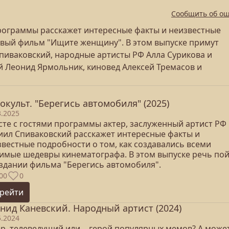
Сообщить об о
программы расскажет интересные факты и неизвестные
товый фильм "Ищите женщину". В этом выпуске примут
пиваковский, народные артисты РФ Алла Сурикова и
 Леонид Ярмольник, киновед Алексей Тремасов и
окульт. "Берегись автомобиля" (2025)
3.2025
сте с гостями программы актер, заслуженный артист РФ
иил Спиваковский расскажет интересные факты и
звестные подробности о том, как создавались всеми
имые шедевры кинематографа. В этом выпуске речь по
оздании фильма "Берегись автомобиля".
00
0
рейти
нид Каневский. Народный артист (2024)
5.2024
ер, телеведущий или… герой популярных мемов? А може