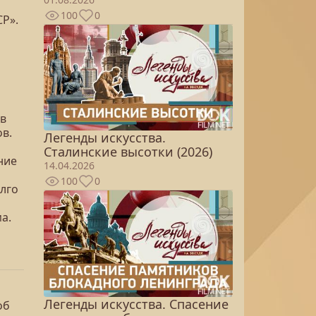
100
0
Р».
 в
ов.
Легенды искусства.
Сталинские высотки (2026)
ние
14.04.2026
100
0
олго
а.
Легенды искусства. Спасение
об