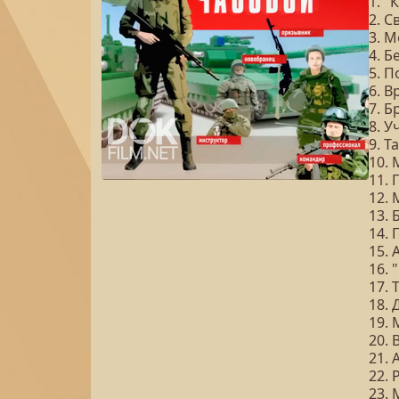
1. "
2. 
3. М
4. 
5. 
6. 
7. 
8. 
9. Т
10.
11.
12.
13. 
14. 
15.
16. 
17. 
18.
19.
20.
21. 
22. 
23.