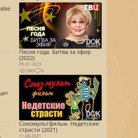
шибке
Песня года. Битва за эфир
(2022)
05.01.2023
500
0
йдет
Союзмультфильм. Недетские
страсти (2021)
11.06.2021
т —