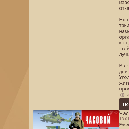
изв
отк
Но с
так
наз
орг
кон
этой
лучш
В к
дни.
Угол
жить
про
2
Пе
Час
18.0
Еже