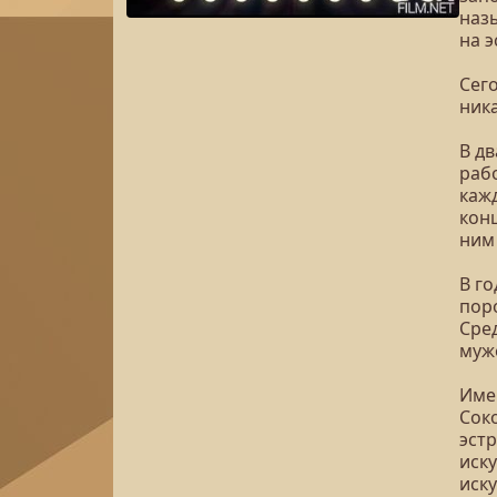
наз
на 
Сего
ника
В д
раб
каж
конц
ним
В г
пор
Сре
муж
Име
Сок
эстр
иску
иск