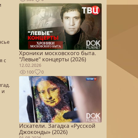
и
нсье
Хроники московского быта.
"Левые" концерты (2026)
я с
12.02.2026
100
0
гад.
 и
Искатели. Загадка «Русской
Джоконды» (2026)
01.08.2026