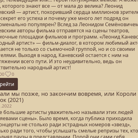
, которого знают все — от мала до велика? Леонид
евский — артист, покоривший сердца миллионов зрителе
секрет его успеха и почему уже много лет подряд он
оменально популярен? Вслед за Леонидом Семёновиче
евским авторы фильма отправятся на сцены театров,
мочные площадки фильмов и программ. «Леонид Каневс
одный артист» — фильм-диалог, в котором любимый акт
ается не только со съемочной группой, но и со своими
елями. Выходя в народ, Каневский остается с ним на
яжении всего пути. И это неудивительно, ведь он
ствительно народный артист!
00
0
рейти
али мы позже, но закончим вовремя, или Короли
ок (2021)
1.2022
е большие артисты уважительно называли этих людей
зяевами сцены». Было время, когда публика приходила
онцерты не столько ради эстрадных номеров «звезд»,
ько ради того, чтобы услышать смелые репризы тех, кт
олнял паузы в представлении. Порой они сами себя