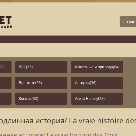
92)
BBC
(65)
Животные и природа
(64)
Военные
(36)
История
(36)
Космос
(33)
Viasat History
(28)
линная история/ La vraie histoire de
ая история/ La vraie histoire des Trois