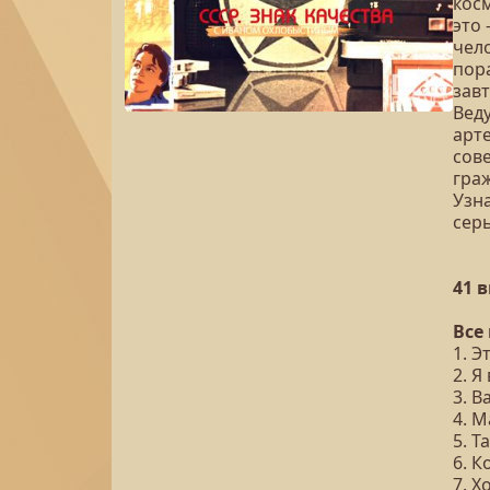
косм
это
чело
пора
зав
Вед
арте
сов
гра
Узна
сер
41 
Все
1. Э
2. Я
3. В
4. М
5. Т
6. 
7. Х