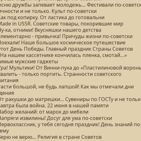
Песню дружбы запевает молодежь... Фестивали по-советс
ичности и не только. Культ по-советски
Как под копирку. От ластика до готовальни
 Made in USSR. Советские товары, покорившие мир
Ну-ка, отними! Вкусняшки нашего детства
 Элементарно - привычка! Причуды жизни по-советски
 Поехали! Наше большое космическое путешествие
 Этот День Победы. Главный праздник Страны Советов
 «На нашем кассетнике кончилась пленка, смотай…»
имые мужские гаджеты
 Ура! Мультики! От Винни-пуха до «Пластилиновой ворон
Хвалить - только портить. Странности советского
питания
Расти большой, не будь лапшой! Как мы отмечали дни
дения
От ракушки до матрешки... Сувениры по ГОСТу и не тольк
Завтра была война. 22 июня в нашей памяти
 Набор желаний: от марок до мебели
Напряги извилины! Досуг для ума по-советски
Первоклассник, у тебя сегодня праздник! День знаний по
ему
Верю не верю… Религия в стране Советов