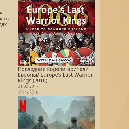
на
лось
дях,
Последние короли-воители
Европы/ Europe's Last Warrior
Kings (2016)
31.03.2017
1к
0