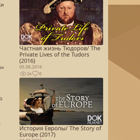
ки
Частная жизнь Тюдоров/ The
Private Lives of the Tudors
(2016)
ы»
05.08.2016
2к
0
о
-
История Европы/ The Story of
Europe (2017)