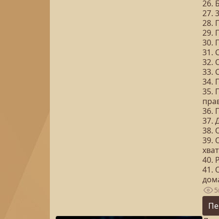
26. 
27. 
28. 
29. 
30.
31.
32. 
33. 
34. 
35. 
пра
36. 
37. 
38.
39.
хва
40. 
41.
дом
5
Пе