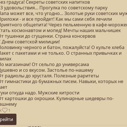
Без градуса! Секреты советских напитков
33 удовольствия... Прогулка по советскому парку
Папа может все, что угодно... Золотые руки советских м
Приложи - и все пройдет! Как мы сами себя лечили
 Приятного общепита! Через пельменную в кафе-мороже
 Стать космонавтом и мопед! Мечты наших мальчишек
От тушенки до сгущенки. Страна консервов
С Днем советской милиции!
Половинку черного и батон, пожалуйста! О культе хлеба
Пакет с пакетами и не только. О странных привычках и
вилах
По магазинам! От сельпо до универсама
Душевно и со вкусом. Застолье по-нашему
 От радиолы до хрусталя. Полезные раритеты
 От гимнастики до бумажных писем. Навыки, которых не
тает
Руки откуда надо. Мужские хитрости
 От картошки до окрошки. Кулинарные шедевры по-
ашнему
к
1
рейти