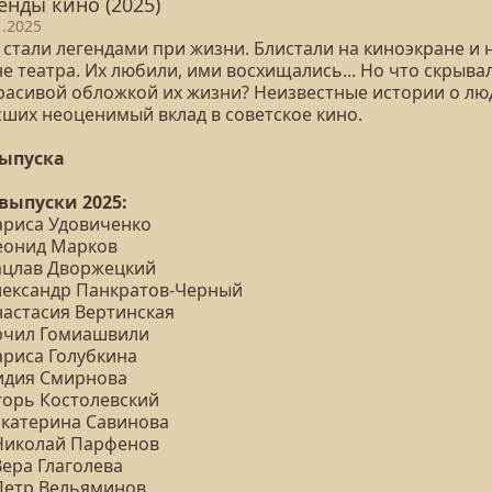
енды кино (2025)
1.2025
 стали легендами при жизни. Блистали на киноэкране и 
е театра. Их любили, ими восхищались... Но что скрыва
красивой обложкой их жизни? Неизвестные истории о лю
сших неоценимый вклад в советское кино.
выпуска
 выпуски 2025:
Лариса Удовиченко
Леонид Марков
Вацлав Дворжецкий
Александр Панкратов-Черный
настасия Вертинская
Арчил Гомиашвили
ариса Голубкина
Лидия Смирнова
Игорь Костолевский
 Екатерина Савинова
 Николай Парфенов
Вера Глаголева
 Петр Вельяминов