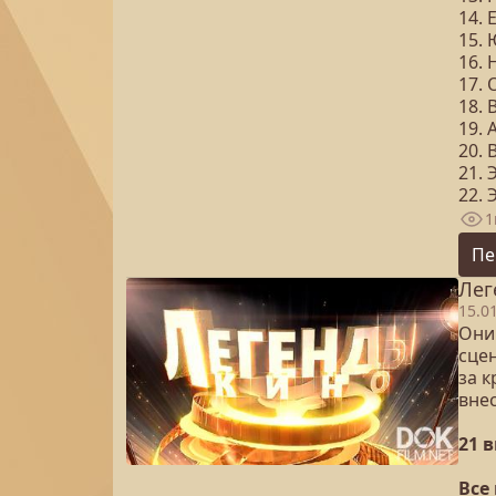
14.
15.
16.
17.
18.
19. 
20.
21. 
22.
1
Пе
Лег
15.0
Они
сцен
за 
вне
21 
Все