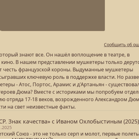
Сообщить об о
оторый знают все. Он нашёл воплощение в театре, в
 в кино. В нашем представлении мушкетеры только дерут
ют честь французской короны. Выдуманные мушкетеры
 сыгравших ключевую роль в поддержке власти. Но разве
етеры - Атос, Портос, Арамис и д'Артаньян - существова
 героев Дюма? Вместе с историками мы попробуем отдел
ю отряда 17-18 веков, возрожденного Александром Дюм
ти на свет неизвестные факты.
СР. Знак качества» с Иваном Охлобыстиным (2025)
1.2025
тский Союз - это не только серп и молот, первые полеты