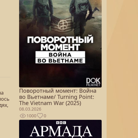
Поворотный момент: Война
на
во Вьетнаме/ Turning Point:
лось
The Vietnam War (2025)
дях,
08.03.2026
1000
0