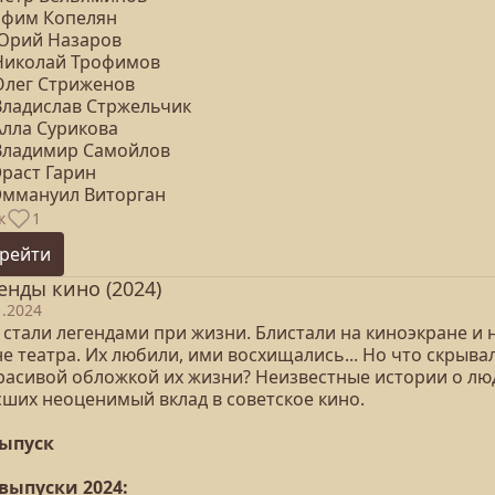
 Ефим Копелян
 Юрий Назаров
 Николай Трофимов
 Олег Стриженов
 Владислав Стржельчик
Алла Сурикова
 Владимир Самойлов
Эраст Гарин
 Эммануил Виторган
к
1
рейти
енды кино (2024)
1.2024
 стали легендами при жизни. Блистали на киноэкране и 
е театра. Их любили, ими восхищались... Но что скрыва
красивой обложкой их жизни? Неизвестные истории о лю
сших неоценимый вклад в советское кино.
выпуск
 выпуски 2024: