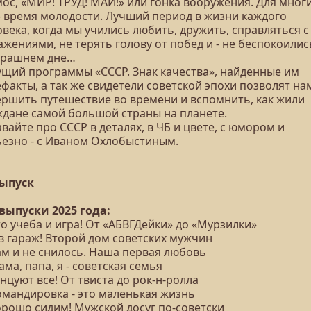
ос, «МИР! ТРУД! МАЙ!» или гонка вооружения. Для мног
 - время молодости. Лучший период в жизни каждого
века, когда мы учились любить, дружить, справляться с
жениями, не терять голову от побед и - не беспокоилис
трашнем дне…
ущий программы «СССР. Знак качества», найденные им
факты, а так же свидетели советской эпохи позволят на
ершить путешествие во времени и вспомнить, как жили
ждане самой большой страны на планете.
вайте про СССР в деталях, в ЧБ и цвете, с юмором и
ьезно - с Иваном Охлобыстиным.
выпуск
 выпуски 2025 года:
то учеба и игра! От «АБВГДейки» до «Мурзилки»
 в гараж! Второй дом советских мужчин
ам и не снилось. Наша первая любовь
ама, папа, я - советская семья
анцуют все! От твиста до рок-н-ролла
Командировка - это маленькая жизнь
орошо сидим! Мужской досуг по-советски