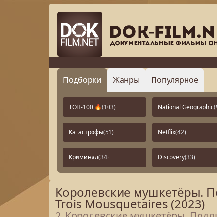
Подборки
Жанры
Популярное
ТОП-100 🔥
(103)
National Geographic
(
Катастрофы
(51)
Netflix
(42)
Криминал
(34)
Discovery
(33)
Королевские мушкетёры. Под
Trois Mousquetaires (2023)
2. Королевские мушкетёры. Подлинн