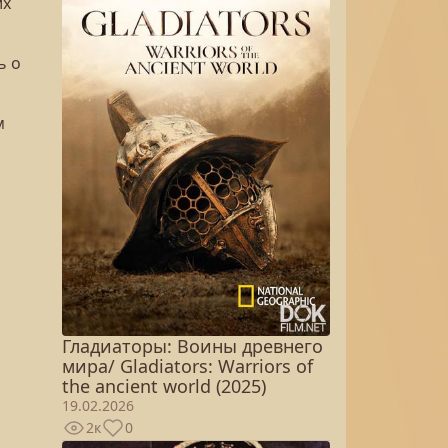
их
ь о
м
Гладиаторы: Воины древнего
мира/ Gladiators: Warriors of
the ancient world (2025)
19.02.2026
2к
0