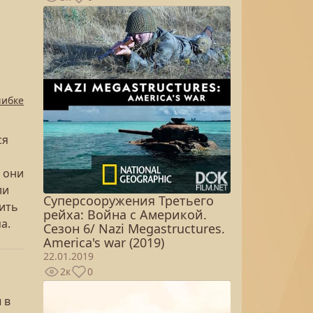
шибке
ся
 они
ли
Суперсооружения Третьего
ить
рейха: Война с Америкой.
а.
Сезон 6/ Nazi Megastructures.
America's war (2019)
22.01.2019
2к
0
 в