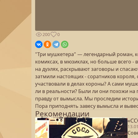
200
0
"Три мушкетера" — легендарный роман, к
комиксах, в мюзиклах, но больше всего -
на дуэлях, раскрывают заговоры и спаса
затмили настоящих - соратников короля,
участвовали в делах короны? А сами мушк
ли в реальности? Были ли они похожи на
правду от вымысла. Мы проследим истори
Пора приподнять завесу вымысла и вывес
Рекомендации
«СС
13.0
Сове