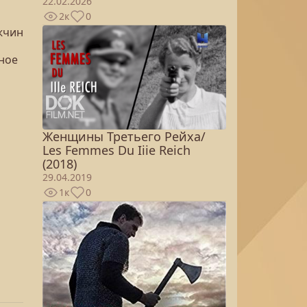
22.02.2026
2к
0
ужчин
ное
Женщины Третьего Рейха/
Les Femmes Du Iiie Reich
(2018)
29.04.2019
1к
0