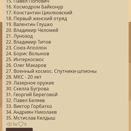
15. Павел Попович
16. Космодром Байконур
17. Константин Циолковский
18. Первый женский отряд
19. Валентин Глушко
20. Владимир Челомей
21. Луноход
22. Владимир Титов
23. Союз-Аполлон
24. Борис Волынов
25. Интеркосмос
26. Олег Макаров
27. Военный космос. Спутники-шпионы
28. МКС - 20 лет
29. Лазерное оружие
30. Скелла Бугрова
31. Георгий Береговой
32. Павел Беляев
33. Виктор Горбатко
34. Андриян Николаев
35. Мстислав Келдыш
5к
6