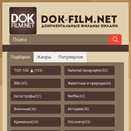
Подборки
Жанры
Популярное
ТОП-100 🔥
(103)
National Geographic
(92)
BBC
(65)
Животные и природа
(64)
Катастрофы
(51)
Netflix
(42)
Военные
(36)
История
(36)
Криминал
(34)
Discovery
(33)