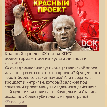
Красный проект. ХХ съезд КПСС:
волюнтаризм против культа личности
23.07.2022
XX съезд символизирует конец сталинской эпохи
или конец всего советского проекта? Хрущев – это
герой, борец со сталинизмом? Или предатель,
троцкист и интриган, который заложил под
советский проект мину замедленного действия?
Чей культ и чья политика – Хрущева или Сталина –
оказались более губительными для страны?
100
0