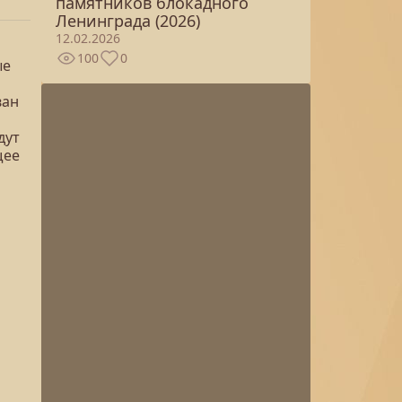
памятников блокадного
Ленинграда (2026)
12.02.2026
100
0
ые
ван
дут
щее