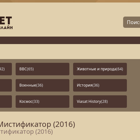
92)
BBC
(65)
Животные и природа
(64)
Военные
(36)
История
(36)
Космос
(33)
Viasat History
(28)
Мистификатор (2016)
тификатор (2016)