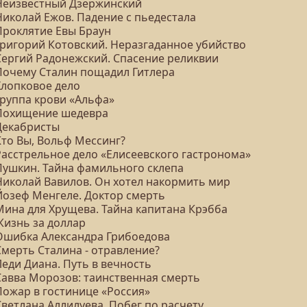
 Неизвестный Дзержинский
Николай Ежов. Падение с пьедестала
 Проклятие Евы Браун
 Григорий Котовский. Неразгаданное убийство
 Сергий Радонежский. Спасение реликвии
 Почему Сталин пощадил Гитлера
Хлопковое дело
Группа крови «Альфа»
 Похищение шедевра
 Декабристы
Кто Вы, Вольф Мессинг?
 Расстрельное дело «Елисеевского гастронома»
 Пушкин. Тайна фамильного склепа
 Николай Вавилов. Он хотел накормить мир
 Йозеф Менгеле. Доктор смерть
 Мина для Хрущева. Тайна капитана Крэбба
Жизнь за доллар
 Ошибка Александра Грибоедова
Смерть Сталина - отравление?
Леди Диана. Путь в вечность
 Савва Морозов: таинственная смерть
Пожар в гостинице «Россия»
Светлана Аллилуева. Побег по расчету