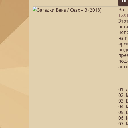
Пе
Заг
16.0
Это
ост
неп
на 
арх
выд
пре
под
авт
01.
02.
03.
04.
05.
06. 
07.