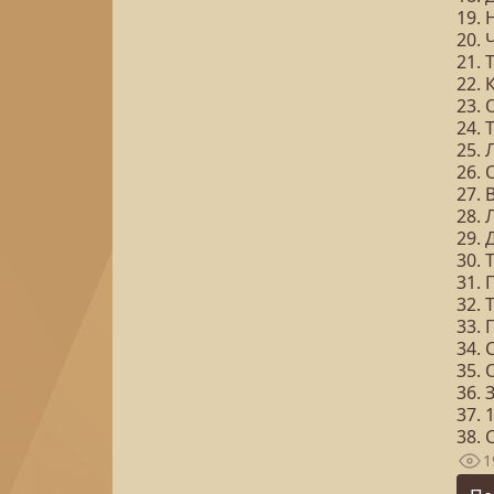
19.
20.
21. 
22.
23. 
24. 
25.
26.
27. 
28. 
29. 
30. 
31. 
32.
33. 
34. 
35.
36. 
37.
38.
1