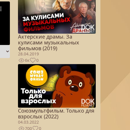
Актерские драмы. За
кулисами музыкальных
фильмов (2019)
28.04.2019
6к
0
Союзмультфильм. Только для
взрослых (2022)
04.03.2022
700
0