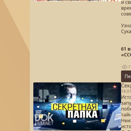
и с
вре
сове
Узна
Сук
61 
«СС
1
Пе
Сек
18.0
Ист
зап
поб
тай
Неи
исто