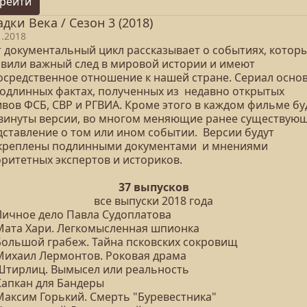
рейти
адки Века / Сезон 3 (2018)
1.2018
т документальный цикл рассказывает о событиях, котор
авили важный след в мировой истории и имеют
осредственное отношение к нашей стране. Сериал осно
подлинных фактах, полученных из недавно открытых
ивов ФСБ, СВР и РГВИА. Кроме этого в каждом фильме бу
винуты версии, во многом меняющие ранее существую
дставление о том или ином событии. Версии будут
креплены подлинными документами и мнениями
оритетных экспертов и историков.
37 выпусков
все выпуски 2018 года
 Личное дело Павла Судоплатова
 Мата Хари. Легкомысленная шпионка
 Большой грабеж. Тайна псковских сокровищ
 Михаил Лермонтов. Роковая драма
 Штирлиц. Вымысел или реальность
Капкан для Бандеры
 Максим Горький. Смерть "Буревестника"