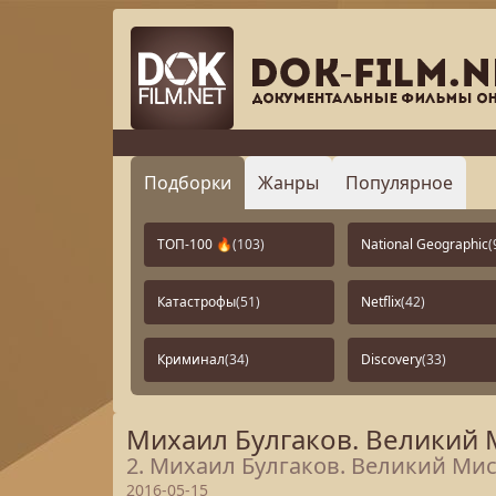
Подборки
Жанры
Популярное
ТОП-100 🔥
(103)
National Geographic
(
Катастрофы
(51)
Netflix
(42)
Криминал
(34)
Discovery
(33)
Михаил Булгаков. Великий 
2. Михаил Булгаков. Великий Мис
2016-05-15