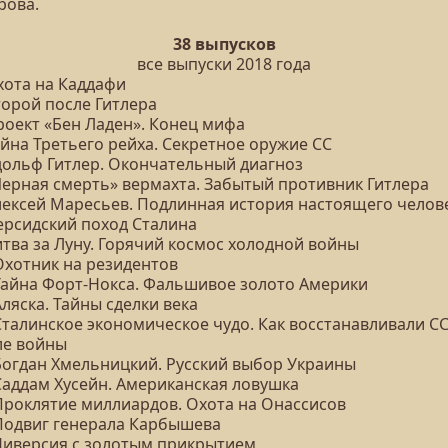
рова.
38 выпусков
все выпуски 2018 года
хота на Каддафи
торой после Гитлера
роект «Бен Ладен». Конец мифа
айна Третьего рейха. Секретное оружие СС
Адольф Гитлер. Окончательный диагноз
«Черная смерть» вермахта. Забытый противник Гитлера
Алексей Маресьев. Подлинная история настоящего челов
Персидский поход Сталина
итва за Луну. Горячий космос холодной войны
Охотник на резидентов
 Тайна Форт-Нокса. Фальшивое золото Америки
Аляска. Тайны сделки века
 Сталинское экономическое чудо. Как восстанавливали С
ле войны
 Богдан Хмельницкий. Русский выбор Украины
 Саддам Хусейн. Американская ловушка
 Проклятие миллиардов. Охота на Онассисов
 Подвиг генерала Карбышева
 Диверсия с золотым прикрытием