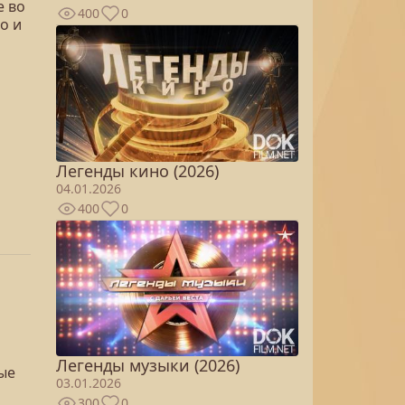
е во
400
0
о и
Легенды кино (2026)
04.01.2026
400
0
Легенды музыки (2026)
ые
03.01.2026
300
0