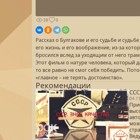
38
0
Рассказ о Булгакове и его судьбе и судь
его жизнь и его воображение, из-за котор
бросился вслед за уходящим от него тра
Этот фильм о натуре человека, который да
то все равно не смог себя победить. Пот
«главное – не терять достоинство».
Рекомендации
ССС
04.1
Прин
выс
авт
мож
стр
Вед