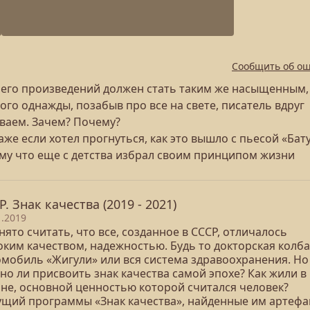
Сообщить об о
бе его произведений должен стать таким же насыщенным,
ого однажды, позабыв про все на свете, писатель вдруг
мваем. Зачем? Почему?
же если хотел прогнуться, как это вышло с пьесой «Бат
ому что еще с детства избрал своим принципом жизни
Р. Знак качества (2019 - 2021)
1.2019
ято считать, что все, созданное в СССР, отличалось
оким качеством, надежностью. Будь то докторская колба
омобиль «Жигули» или вся система здравоохранения. Но
но ли присвоить знак качества самой эпохе? Как жили в
ане, основной ценностью которой считался человек?
ущий программы «Знак качества», найденные им артефа