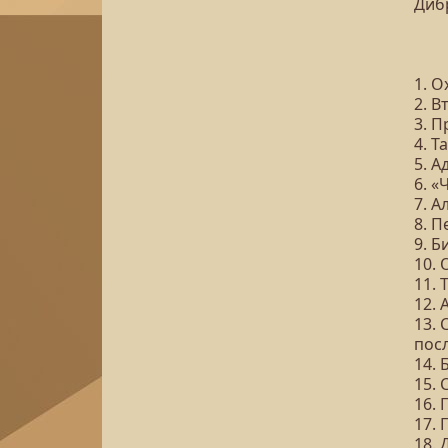
Диб
1. О
2. В
3. П
4. Т
5. 
6. 
7. 
8. 
9. Б
10. 
11.
12. 
13.
пос
14.
15.
16.
17.
18.