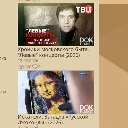
Хроники московского быта.
"Левые" концерты (2026)
ека
12.02.2026
100
0
ССР
Искатели. Загадка «Русской
Джоконды» (2026)
01.08.2026