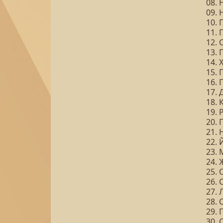
08.
09. 
10.
11.
12.
13.
14. 
15. 
16.
17.
18. 
19.
20.
21.
22.
23.
24. 
25.
26. 
27. 
28.
29. 
30. 