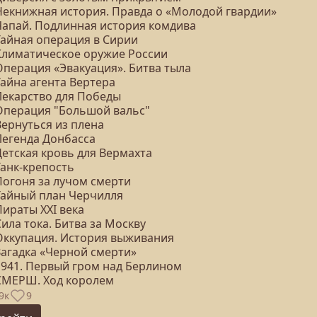
 Некнижная история. Правда о «Молодой гвардии»
 Чапай. Подлинная история комдива
Тайная операция в Сирии
 Климатическое оружие России
Операция «Эвакуация». Битва тыла
Тайна агента Вертера
 Лекарство для Победы
 Операция "Большой вальс"
Вернуться из плена
Легенда Донбасса
Детская кровь для Вермахта
Танк-крепость
Погоня за лучом смерти
 Тайный план Черчилля
Пираты ХХI века
Сила тока. Битва за Москву
 Оккупация. История выживания
Загадка «Черной смерти»
 1941. Первый гром над Берлином
 СМЕРШ. Ход королем
9к
9