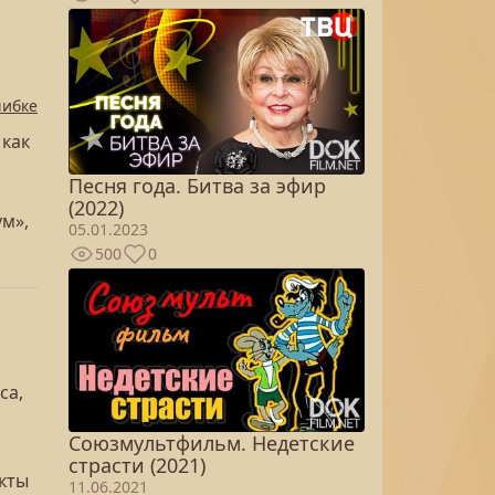
шибке
 как
Песня года. Битва за эфир
(2022)
ум»,
05.01.2023
500
0
са,
Союзмультфильм. Недетские
страсти (2021)
кты
11.06.2021