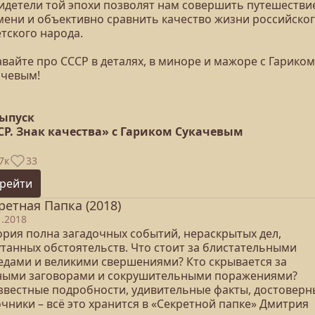
видетели той эпохи позволят нам совершить путешестви
мени и объективно сравнить качество жизни российског
тского народа.
вайте про СССР в деталях, в миноре и мажоре с Гариком
ачевым!
выпуск
СР. Знак качества» с Гариком Сукачевым
7к
33
рейти
ретная Папка (2018)
1.2018
ория полна загадочных событий, нераскрытых дел,
утанных обстоятельств. Что стоит за блистательными
едами и великими свершениями? Кто скрывается за
ными заговорами и сокрушительными поражениями?
звестные подробности, удивительные факты, достоверн
чники – всё это хранится в «Секретной папке» Дмитрия