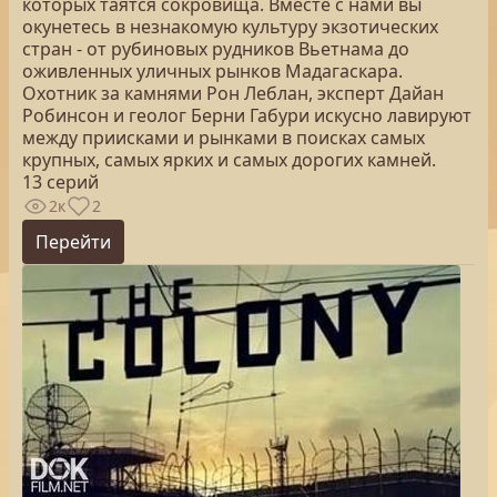
которых таятся сокровища. Вместе с нами вы
окунетесь в незнакомую культуру экзотических
стран - от рубиновых рудников Вьетнама до
оживленных уличных рынков Мадагаскара.
Охотник за камнями Рон Леблан, эксперт Дайан
Робинсон и геолог Берни Габури искусно лавируют
между приисками и рынками в поисках самых
крупных, самых ярких и самых дорогих камней.
13 серий
2к
2
Перейти