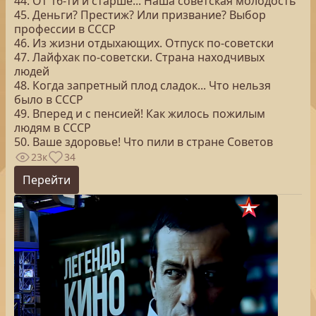
44. От 16-ти и старше... Наша советская молодость
45. Деньги? Престиж? Или призвание? Выбор
профессии в СССР
46. Из жизни отдыхающих. Отпуск по-советски
47. Лайфхак по-советски. Страна находчивых
людей
48. Когда запретный плод сладок... Что нельзя
было в СССР
49. Вперед и с пенсией! Как жилось пожилым
людям в СССР
50. Ваше здоровье! Что пили в стране Советов
23к
34
Перейти