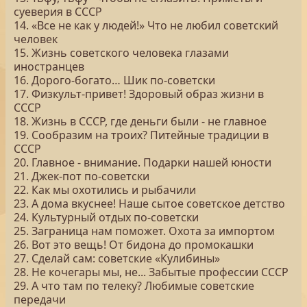
суеверия в СССР
14. «Все не как у людей!» Что не любил советский
человек
15. Жизнь советского человека глазами
иностранцев
16. Дорого-богато… Шик по-советски
17. Физкульт-привет! Здоровый образ жизни в
СССР
18. Жизнь в СССР, где деньги были - не главное
19. Сообразим на троих? Питейные традиции в
СССР
20. Главное - внимание. Подарки нашей юности
21. Джек-пот по-советски
22. Как мы охотились и рыбачили
23. А дома вкуснее! Наше сытое советское детство
24. Культурный отдых по-советски
25. Заграница нам поможет. Охота за импортом
26. Вот это вещь! От бидона до промокашки
27. Сделай сам: советские «Кулибины»
28. Не кочегары мы, не... Забытые профессии СССР
29. А что там по телеку? Любимые советские
передачи