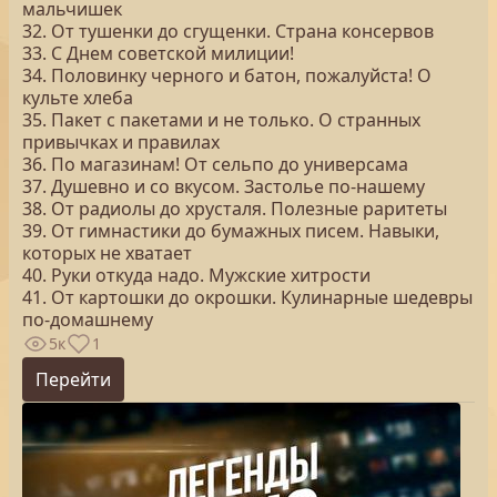
мальчишек
32. От тушенки до сгущенки. Страна консервов
33. С Днем советской милиции!
34. Половинку черного и батон, пожалуйста! О
культе хлеба
35. Пакет с пакетами и не только. О странных
привычках и правилах
36. По магазинам! От сельпо до универсама
37. Душевно и со вкусом. Застолье по-нашему
38. От радиолы до хрусталя. Полезные раритеты
39. От гимнастики до бумажных писем. Навыки,
которых не хватает
40. Руки откуда надо. Мужские хитрости
41. От картошки до окрошки. Кулинарные шедевры
по-домашнему
5к
1
Перейти