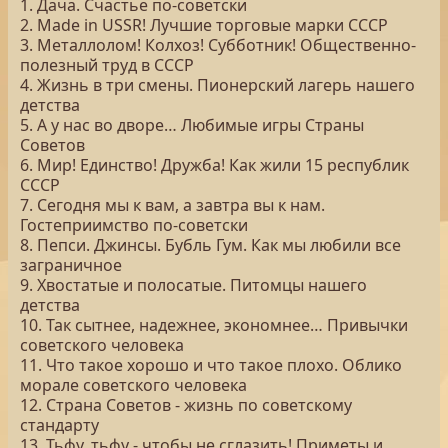
1. Дача. Счастье по-советски
2. Made in USSR! Лучшие торговые марки СССР
3. Металлолом! Колхоз! Субботник! Общественно-
полезный труд в СССР
4. Жизнь в три смены. Пионерский лагерь нашего
детства
5. А у нас во дворе… Любимые игры Страны
Советов
6. Мир! Единство! Дружба! Как жили 15 республик
СССР
7. Сегодня мы к вам, а завтра вы к нам.
Гостеприимство по-советски
8. Пепси. Джинсы. Бубль Гум. Как мы любили все
заграничное
9. Хвостатые и полосатые. Питомцы нашего
детства
10. Так сытнее, надежнее, экономнее… Привычки
советского человека
11. Что такое хорошо и что такое плохо. Облико
морале советского человека
12. Страна Советов - жизнь по советскому
стандарту
13. Тьфу, тьфу - чтобы не сглазить! Приметы и