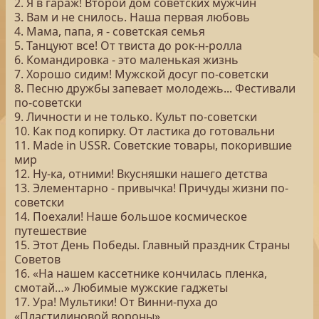
2. Я в гараж! Второй дом советских мужчин
3. Вам и не снилось. Наша первая любовь
4. Мама, папа, я - советская семья
5. Танцуют все! От твиста до рок-н-ролла
6. Командировка - это маленькая жизнь
7. Хорошо сидим! Мужской досуг по-советски
8. Песню дружбы запевает молодежь... Фестивали
по-советски
9. Личности и не только. Культ по-советски
10. Как под копирку. От ластика до готовальни
11. Made in USSR. Советские товары, покорившие
мир
12. Ну-ка, отними! Вкусняшки нашего детства
13. Элементарно - привычка! Причуды жизни по-
советски
14. Поехали! Наше большое космическое
путешествие
15. Этот День Победы. Главный праздник Страны
Советов
16. «На нашем кассетнике кончилась пленка,
смотай…» Любимые мужские гаджеты
17. Ура! Мультики! От Винни-пуха до
«Пластилиновой вороны»