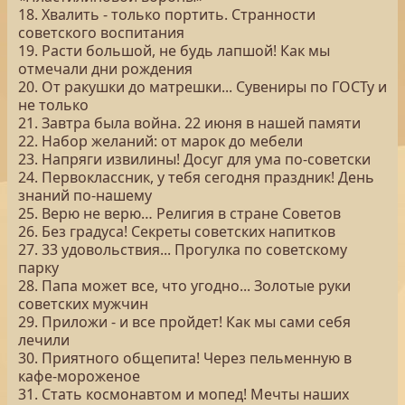
18. Хвалить - только портить. Странности
советского воспитания
19. Расти большой, не будь лапшой! Как мы
отмечали дни рождения
20. От ракушки до матрешки... Сувениры по ГОСТу и
не только
21. Завтра была война. 22 июня в нашей памяти
22. Набор желаний: от марок до мебели
23. Напряги извилины! Досуг для ума по-советски
24. Первоклассник, у тебя сегодня праздник! День
знаний по-нашему
25. Верю не верю… Религия в стране Советов
26. Без градуса! Секреты советских напитков
27. 33 удовольствия... Прогулка по советскому
парку
28. Папа может все, что угодно... Золотые руки
советских мужчин
29. Приложи - и все пройдет! Как мы сами себя
лечили
30. Приятного общепита! Через пельменную в
кафе-мороженое
31. Стать космонавтом и мопед! Мечты наших