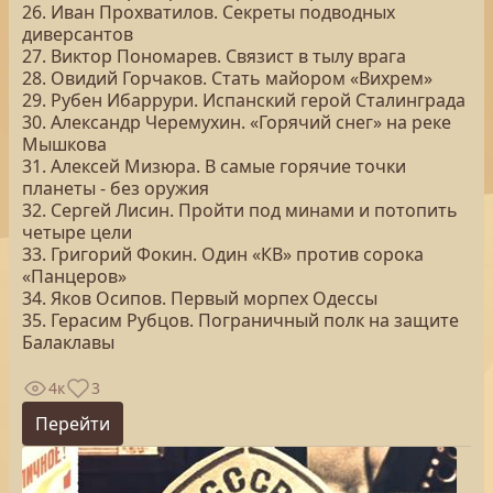
26. Иван Прохватилов. Секреты подводных
диверсантов
27. Виктор Пономарев. Связист в тылу врага
28. Овидий Горчаков. Стать майором «Вихрем»
29. Рубен Ибаррури. Испанский герой Сталинграда
30. Александр Черемухин. «Горячий снег» на реке
Мышкова
31. Алексей Мизюра. В самые горячие точки
планеты - без оружия
32. Сергей Лисин. Пройти под минами и потопить
четыре цели
33. Григорий Фокин. Один «КВ» против сорока
«Панцеров»
34. Яков Осипов. Первый морпех Одессы
35. Герасим Рубцов. Пограничный полк на защите
Балаклавы
4к
3
Перейти