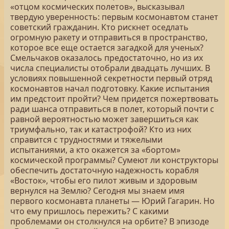
«отцом космических полетов», высказывал
твердую уверенность: первым космонавтом станет
советский гражданин. Кто рискнет оседлать
огромную ракету и отправиться в пространство,
которое все еще остается загадкой для ученых?
Смельчаков оказалось предостаточно, но из их
числа специалисты отобрали двадцать лучших. В
условиях повышенной секретности первый отряд
космонавтов начал подготовку. Какие испытания
им предстоит пройти? Чем придется пожертвовать
ради шанса отправиться в полет, который почти с
равной вероятностью может завершиться как
триумфально, так и катастрофой? Кто из них
справится с трудностями и тяжелыми
испытаниями, а кто окажется за «бортом»
космической программы? Сумеют ли конструкторы
обеспечить достаточную надежность корабля
«Восток», чтобы его пилот живым и здоровым
вернулся на Землю? Сегодня мы знаем имя
первого космонавта планеты — Юрий Гагарин. Но
что ему пришлось пережить? С какими
проблемами он столкнулся на орбите? В эпизоде