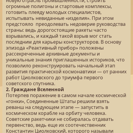
новую отрасль промышленности, строить
огромные полигоны и стартовые комплексы,
готовить плеяду молодых специалистов,
испытывать невиданные «изделия». При этом
предстояло преодолевать недоверие руководства
страны: ведь дорогостоящие ракеты часто
взрывались, и каждый такой взрыв мог стать
последним для карьеры конструкторов. В основу
эпизода «Реактивный прибор» положены
рассекреченные архивные документы и
уникальные знания приглашенных историков, что
позволило реконструировать начальный этап
развития практической космонавтики — от ранних
работ Циолковского до триумфа первого
советского спутника.
2. Граждане Вселенной
Потерпев поражение в самом начале космической
«гонки», Соединенные Штаты решили взять
реванш на следующем этапе — запустить в
космическом корабле на орбиту человека.
Советские ракетчики не собиралась отдавать
первенство, ведь еще их соотечественник
Константин Циолковский, которого называли