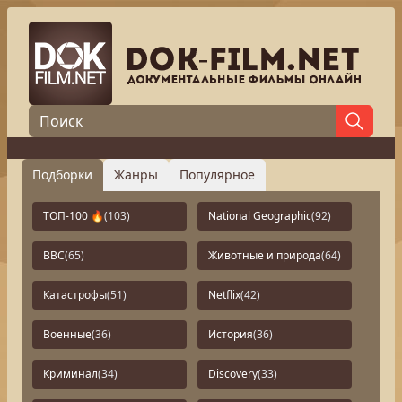
Подборки
Жанры
Популярное
ТОП-100 🔥
(103)
National Geographic
(92)
BBC
(65)
Животные и природа
(64)
Катастрофы
(51)
Netflix
(42)
Военные
(36)
История
(36)
Криминал
(34)
Discovery
(33)