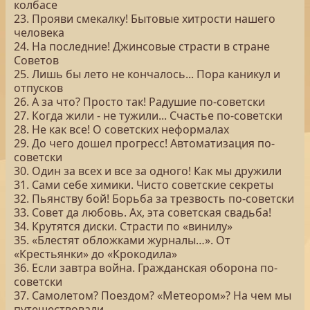
колбасе
23. Прояви смекалку! Бытовые хитрости нашего
человека
24. На последние! Джинсовые страсти в стране
Советов
25. Лишь бы лето не кончалось... Пора каникул и
отпусков
26. А за что? Просто так! Радушие по-советски
27. Когда жили - не тужили... Счастье по-советски
28. Не как все! О советских неформалах
29. До чего дошел прогресс! Автоматизация по-
советски
30. Один за всех и все за одного! Как мы дружили
31. Сами себе химики. Чисто советские секреты
32. Пьянству бой! Борьба за трезвость по-советски
33. Совет да любовь. Ах, эта советская свадьба!
34. Крутятся диски. Страсти по «винилу»
35. «Блестят обложками журналы…». От
«Крестьянки» до «Крокодила»
36. Если завтра война. Гражданская оборона по-
советски
37. Самолетом? Поездом? «Метеором»? На чем мы
путешествовали