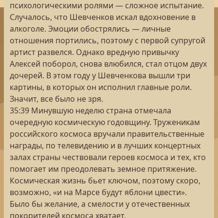
психологическими ролями — сложное испытание.
Случалось, что Шевченков искал вдохновение в
алкоголе. Эмоции обострялись — личные
отношения портились, поэтому с первой супругой
артист развелся. Однако вредную привычку
Алексей поборол, снова влюбился, стал отцом двух
дочерей. В этом году у Шевченкова вышли три
картины, в которых он исполнил главные роли.
Значит, все было не зря.
35:39 Минувшую неделю страна отмечала
очередную космическую годовщину. Труженикам
российского космоса вручали правительственные
награды, по телевидению и в лучших концертных
залах страны чествовали героев космоса и тех, кто
помогает им преодолевать земное притяжение.
Космическая жизнь бьет ключом, поэтому скоро,
возможно, «и на Марсе будут яблони цвести».
Было бы желание, а смелости у отечественных
покорителей космоса хватает.