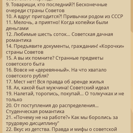
9. Товарищи, кто последний?! Бесконечные
очереди страны Советов
10. А вдруг пригодится?! Привычки родом из СССР
11. Мелочь, а приятно! Когда копейки были
деньгами
12. Любимые шесть соток… Советская дачная
романтика
14. Предъявите документы, гражданин! «Корочки»
страны Советов
15. А вы их помните? Странные предметы
советского быта
16. Вовсе не «деревянный». На что хватало
советского рубля?
17. Мест нет! Вся правда об аренде жилья
18. Ах, какой был мужчина! Советский идеал
19. Налетай, торопись, покупай… О толкучках и не
только
20. От поступления до распределения...
Студенческая романтика
21. «Почему не на работе?» Как мы боролись за
трудовую дисциплину"
22. Вкус из детства. Правда и мифы о советской