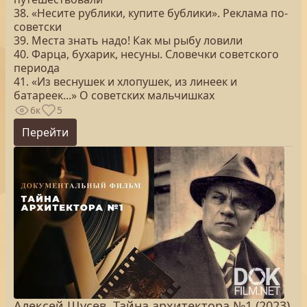
38. «Несите рублики, купите бублики». Реклама по-
советски
39. Места знать надо! Как мы рыбу ловили
40. Фарца, бухарик, несуны. Словечки советского
периода
41. «Из веснушек и хлопушек, из линеек и
батареек...» О советских мальчишках
6к
5
Перейти
Алексей Щусев. Тайна архитектора №1 (2023)