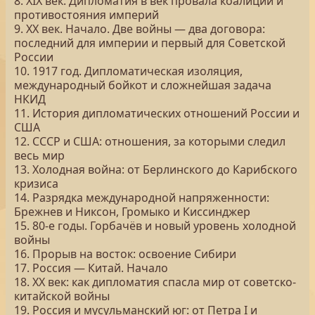
8. XIX век. Дипломатия в век провала коалиций и
противостояния империй
9. XX век. Начало. Две войны — два договора:
последний для империи и первый для Советской
России
10. 1917 год. Дипломатическая изоляция,
международный бойкот и сложнейшая задача
НКИД
11. История дипломатических отношений России и
США
12. СССР и США: отношения, за которыми следил
весь мир
13. Холодная война: от Берлинского до Карибского
кризиса
14. Разрядка международной напряженности:
Брежнев и Никсон, Громыко и Киссинджер
15. 80-е годы. Горбачёв и новый уровень холодной
войны
16. Прорыв на восток: освоение Сибири
17. Россия — Китай. Начало
18. XX век: как дипломатия спасла мир от советско-
китайской войны
19. Россия и мусульманский юг: от Петра I и