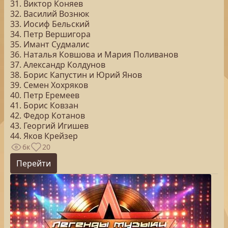
31. Виктор Коняев
32. Василий Вознюк
33. Иосиф Бельский
34. Петр Вершигора
35. Имант Судмалис
36. Наталья Ковшова и Мария Поливанов
37. Александр Колдунов
38. Борис Капустин и Юрий Янов
39. Семен Хохряков
40. Петр Еремеев
41. Борис Ковзан
42. Федор Котанов
43. Георгий Игишев
44. Яков Крейзер
6к
20
Перейти