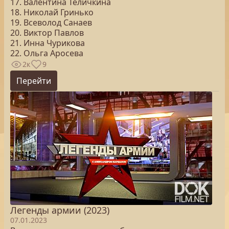
17. Валентина Теличкина
18. Николай Гринько
19. Всеволод Санаев
20. Виктор Павлов
21. Инна Чурикова
22. Ольга Аросева
2к
9
Перейти
Легенды армии (2023)
07.01.2023