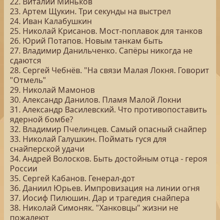
22. Виталий Миньков
23. Артем Щукин. Три секунды на выстрел
24. Иван Калабушкин
25. Николай Крисанов. Мост-поплавок для танков
26. Юрий Потапов. Новым танкам быть
27. Владимир Данильченко. Сапёры никогда не
сдаются
28. Сергей Чебнёв. "На связи Малая Локня. Говорит
"Отмель"
29. Николай Мамонов
30. Александр Данилов. Пламя Малой Локни
31. Александр Василевский. Что противопоставить
ядерной бомбе?
32. Владимир Пчелинцев. Самый опасный снайпер
33. Николай Галушкин. Поймать гуся для
снайперской удачи
34. Андрей Волосков. Быть достойным отца - героя
России
35. Сергей Кабанов. Генерал-дот
36. Даниил Юрьев. Импровизация на линии огня
37. Иосиф Пилюшин. Дар и трагедия снайпера
38. Николай Симоняк. "Ханковцы" жизни не
пожалеют