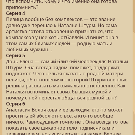
что вспомнить. Кому и что именно она готова
припомнить?
Серия 4
Певица вообще без комплексов — это звание
давно уже перешло к Наталье Штурм. Но сама
артистка готова откровенно признаться, что
комплексов у нее хоть отбавляй. И винит она в
этом самых близких людей — родную мать и
любимых мужчин…
Серия 5
Дочь Елена — самый близкий человек для Натальи
Штурм. Она всегда рядом, поможет, поддержит,
подскажет. Чего нельзя сказать о родной матери
певицы, об отношениях с которой Штурм впервые
решила рассказать максимально откровенно. Как
Наталья вспоминает своих бывших мужей и
почему с ней перестал общаться родной сын?
Серия 6
Анастасия Волочкова и ее выходки: кто-то может
простить ей абсолютно все, а кто-то вообще
ничего. Равнодушных точно нет. Она всегда готова
показать свое шикарное тело подписчикам и
телезрителям, но душу держит на замке. Вернее,