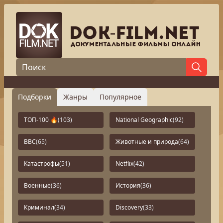
Подборки
Жанры
Популярное
ТОП-100 🔥
(103)
National Geographic
(92)
BBC
(65)
Животные и природа
(64)
Катастрофы
(51)
Netflix
(42)
Военные
(36)
История
(36)
Криминал
(34)
Discovery
(33)