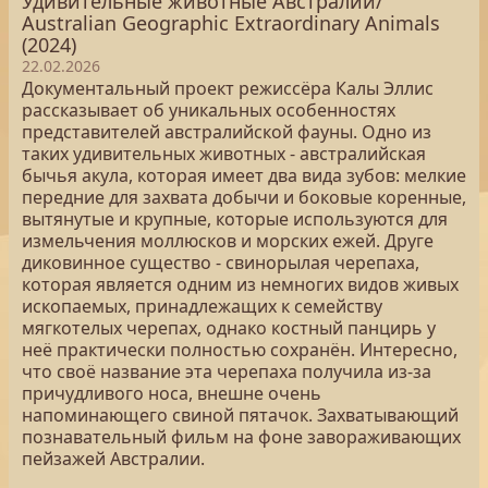
Удивительные животные Австралии/
Australian Geographic Extraordinary Animals
(2024)
22.02.2026
Документальный проект режиссёра Калы Эллис
рассказывает об уникальных особенностях
представителей австралийской фауны. Одно из
таких удивительных животных - австралийская
бычья акула, которая имеет два вида зубов: мелкие
передние для захвата добычи и боковые коренные,
вытянутые и крупные, которые используются для
измельчения моллюсков и морских ежей. Друге
диковинное существо - свинорылая черепаха,
которая является одним из немногих видов живых
ископаемых, принадлежащих к семейству
мягкотелых черепах, однако костный панцирь у
неё практически полностью сохранён. Интересно,
что своё название эта черепаха получила из-за
причудливого носа, внешне очень
напоминающего свиной пятачок. Захватывающий
познавательный фильм на фоне завораживающих
пейзажей Австралии.