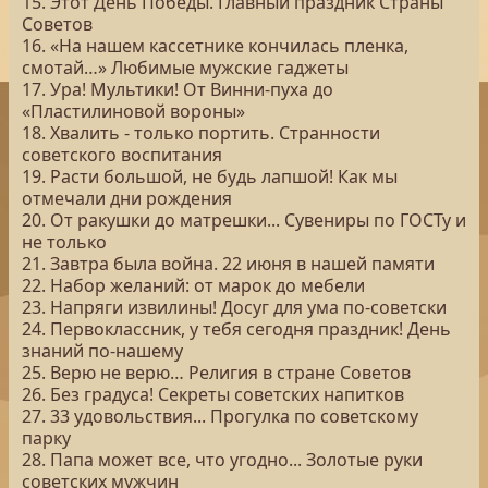
15. Этот День Победы. Главный праздник Страны
Советов
16. «На нашем кассетнике кончилась пленка,
смотай…» Любимые мужские гаджеты
17. Ура! Мультики! От Винни-пуха до
«Пластилиновой вороны»
18. Хвалить - только портить. Странности
советского воспитания
19. Расти большой, не будь лапшой! Как мы
отмечали дни рождения
20. От ракушки до матрешки... Сувениры по ГОСТу и
не только
21. Завтра была война. 22 июня в нашей памяти
22. Набор желаний: от марок до мебели
23. Напряги извилины! Досуг для ума по-советски
24. Первоклассник, у тебя сегодня праздник! День
знаний по-нашему
25. Верю не верю… Религия в стране Советов
26. Без градуса! Секреты советских напитков
27. 33 удовольствия... Прогулка по советскому
парку
28. Папа может все, что угодно... Золотые руки
советских мужчин