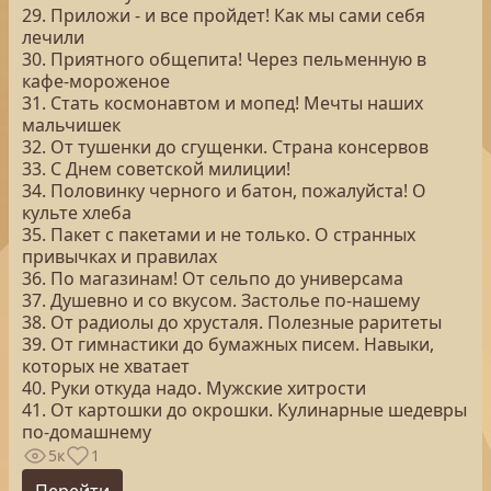
29. Приложи - и все пройдет! Как мы сами себя
лечили
30. Приятного общепита! Через пельменную в
кафе-мороженое
31. Стать космонавтом и мопед! Мечты наших
мальчишек
32. От тушенки до сгущенки. Страна консервов
33. С Днем советской милиции!
34. Половинку черного и батон, пожалуйста! О
культе хлеба
35. Пакет с пакетами и не только. О странных
привычках и правилах
36. По магазинам! От сельпо до универсама
37. Душевно и со вкусом. Застолье по-нашему
38. От радиолы до хрусталя. Полезные раритеты
39. От гимнастики до бумажных писем. Навыки,
которых не хватает
40. Руки откуда надо. Мужские хитрости
41. От картошки до окрошки. Кулинарные шедевры
по-домашнему
5к
1