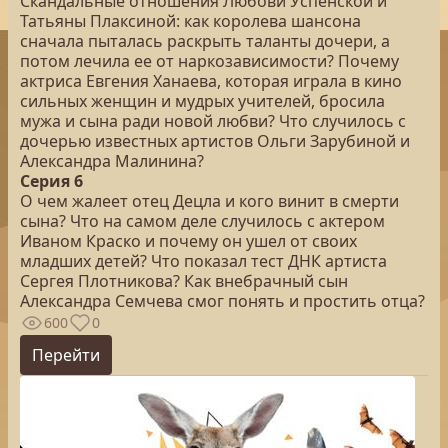
Скандальные отношения Любови Успенской и
Татьяны Плаксиной: как королева шансона
сначала пыталась раскрыть таланты дочери, а
потом лечила ее от наркозависимости? Почему
актриса Евгения Ханаева, которая играла в кино
сильных женщин и мудрых учителей, бросила
мужа и сына ради новой любви? Что случилось с
дочерью известных артистов Ольги Зарубиной и
Александра Малинина?
Серия 6
О чем жалеет отец Децла и кого винит в смерти
сына? Что на самом деле случилось с актером
Иваном Краско и почему он ушел от своих
младших детей? Что показал тест ДНК артиста
Сергея Плотникова? Как внебрачный сын
Александра Семчева смог понять и простить отца?
600
0
Перейти