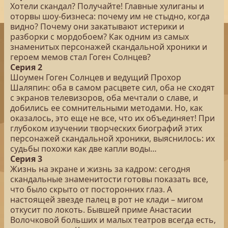
Хотели скандал? Получайте! Главные хулиганы и
оторвы шоу-бизнеса: почему им не стыдно, когда
видно? Почему они закатывают истерики и
разборки с мордобоем? Как одним из самых
знаменитых персонажей скандальной хроники и
героем мемов стал Гоген Солнцев?
Серия 2
Шоумен Гоген Солнцев и ведущий Прохор
Шаляпин: оба в самом расцвете сил, оба не сходят
с экранов телевизоров, оба мечтали о славе, и
добились ее сомнительными методами. Но, как
оказалось, это еще не все, что их объединяет! При
глубоком изучении творческих биографий этих
персонажей скандальной хроники, выяснилось: их
судьбы похожи как две капли воды…
Серия 3
Жизнь на экране и жизнь за кадром: сегодня
скандальные знаменитости готовы показать все,
что было скрыто от посторонних глаз. А
настоящей звезде палец в рот не клади – мигом
откусит по локоть. Бывшей приме Анастасии
Волочковой больших и малых театров всегда есть,