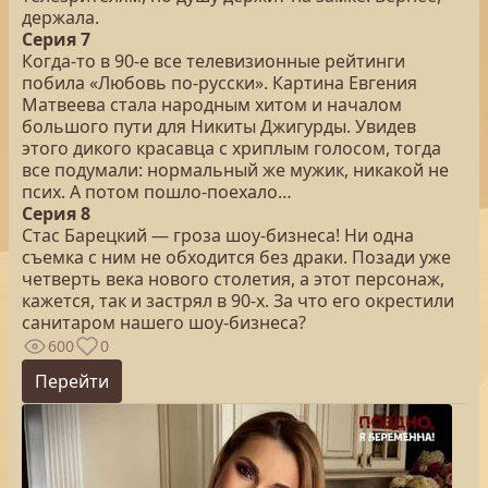
держала.
Серия 7
Когда-то в 90-е все телевизионные рейтинги
побила «Любовь по-русски». Картина Евгения
Матвеева стала народным хитом и началом
большого пути для Никиты Джигурды. Увидев
этого дикого красавца с хриплым голосом, тогда
все подумали: нормальный же мужик, никакой не
псих. А потом пошло-поехало…
Серия 8
Стас Барецкий — гроза шоу-бизнеса! Ни одна
съемка с ним не обходится без драки. Позади уже
четверть века нового столетия, а этот персонаж,
кажется, так и застрял в 90-х. За что его окрестили
санитаром нашего шоу-бизнеса?
600
0
Перейти