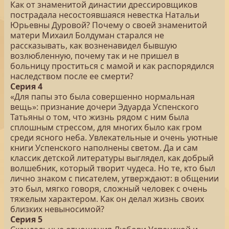
Как от знаменитой династии дрессировщиков
пострадала несостоявшаяся невестка Натальи
Юрьевны Дуровой? Почему о своей знаменитой
матери Михаил Болдуман старался не
рассказывать, как возненавидел бывшую
возлюбленную, почему так и не пришел в
больницу проститься с мамой и как распорядился
наследством после ее смерти?
Серия 4
«Для папы это была совершенно нормальная
вещь»: признание дочери Эдуарда Успенского
Татьяны о том, что жизнь рядом с ним была
сплошным стрессом, для многих было как гром
среди ясного неба. Увлекательные и очень уютные
книги Успенского наполнены светом. Да и сам
классик детской литературы выглядел, как добрый
волшебник, который творит чудеса. Но те, кто был
лично знаком с писателем, утверждают: в общении
это был, мягко говоря, сложный человек с очень
тяжелым характером. Как он делал жизнь своих
близких невыносимой?
Серия 5