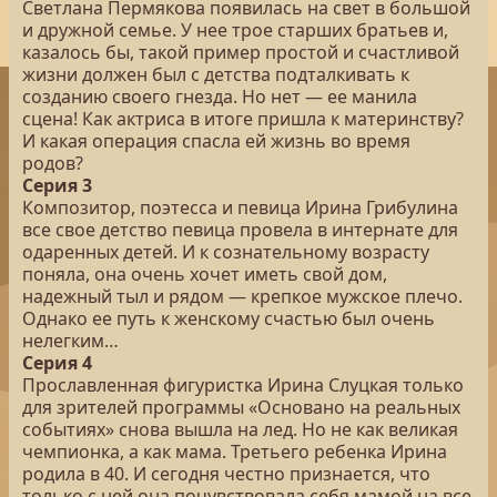
Светлана Пермякова появилась на свет в большой
и дружной семье. У нее трое старших братьев и,
казалось бы, такой пример простой и счастливой
жизни должен был с детства подталкивать к
созданию своего гнезда. Но нет — ее манила
сцена! Как актриса в итоге пришла к материнству?
И какая операция спасла ей жизнь во время
родов?
Серия 3
Композитор, поэтесса и певица Ирина Грибулина
все свое детство певица провела в интернате для
одаренных детей. И к сознательному возрасту
поняла, она очень хочет иметь свой дом,
надежный тыл и рядом — крепкое мужское плечо.
Однако ее путь к женскому счастью был очень
нелегким…
Серия 4
Прославленная фигуристка Ирина Слуцкая только
для зрителей программы «Основано на реальных
событиях» снова вышла на лед. Но не как великая
чемпионка, а как мама. Третьего ребенка Ирина
родила в 40. И сегодня честно признается, что
только с ней она почувствовала себя мамой на все