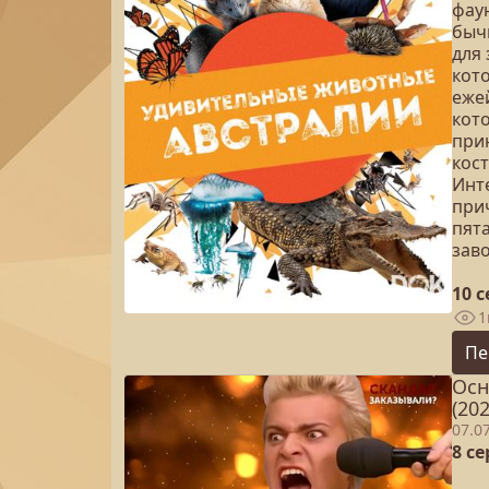
фау
бычь
для
кот
еже
кот
при
кос
Инте
при
пят
зав
10 
1
Пе
Осн
(202
07.0
8 с