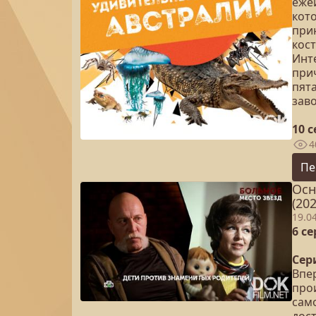
еже
кот
при
кос
Инте
при
пят
зав
10 
4
Пе
Осн
(202
19.0
6 с
Сер
Впе
про
сам