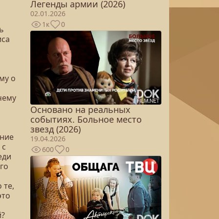
Легенды армии (2026)
02.01.2026
1к
0
ь
иса
му о
чему
Основано на реальных
событиях. Больное место
звезд (2026)
ание
19.04.2026
 с
600
0
еди
го
 те,
это
й?