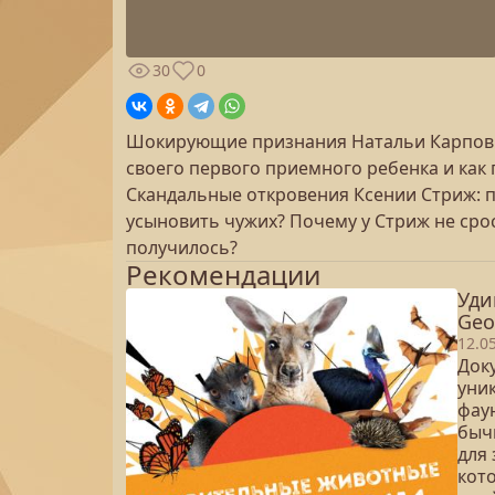
30
0
Шокирующие признания Натальи Карпович
своего первого приемного ребенка и как
Скандальные откровения Ксении Стриж: п
усыновить чужих? Почему у Стриж не сро
получилось?
Рекомендации
Уди
Geo
12.0
Док
уни
фау
бычь
для
кот