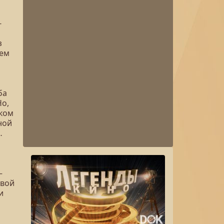
-
з
оем
ба
Но,
оком
ной
…
–
овой
и