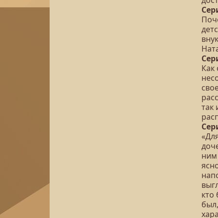
дос
Сер
Поч
детс
вну
Нат
Сер
Как
нес
сво
рас
так 
рас
Сер
«Дл
доч
ним
ясн
нап
выгл
кто
был
хар