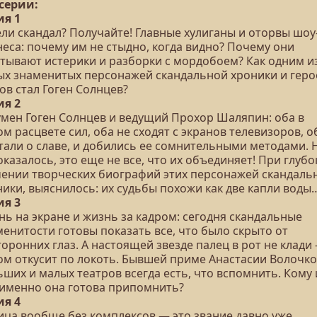
 серии:
ия 1
ели скандал? Получайте! Главные хулиганы и оторвы шоу
еса: почему им не стыдно, когда видно? Почему они
атывают истерики и разборки с мордобоем? Как одним и
ых знаменитых персонажей скандальной хроники и гер
ов стал Гоген Солнцев?
ия 2
мен Гоген Солнцев и ведущий Прохор Шаляпин: оба в
м расцвете сил, оба не сходят с экранов телевизоров, о
тали о славе, и добились ее сомнительными методами. 
оказалось, это еще не все, что их объединяет! При глуб
чении творческих биографий этих персонажей скандаль
ники, выяснилось: их судьбы похожи как две капли воды
ия 3
нь на экране и жизнь за кадром: сегодня скандальные
енитости готовы показать все, что было скрыто от
оронних глаз. А настоящей звезде палец в рот не клади 
ом откусит по локоть. Бывшей приме Анастасии Волочк
ших и малых театров всегда есть, что вспомнить. Кому 
 именно она готова припомнить?
ия 4
ица вообще без комплексов — это звание давно уже