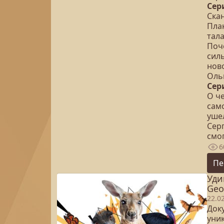
Сер
Ска
Пла
тал
Поче
сил
нов
Оль
Сер
О че
сам
ушел
Сер
смог
6
Пе
Уди
Geo
22.0
Док
уни