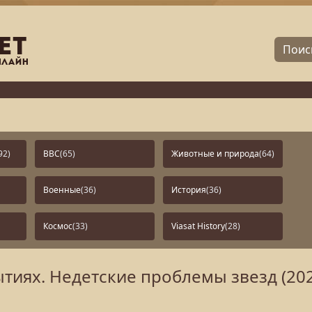
92)
BBC
(65)
Животные и природа
(64)
Военные
(36)
История
(36)
Космос
(33)
Viasat History
(28)
тиях. Недетские проблемы звезд (202