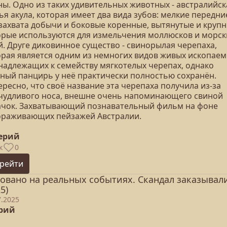
ны. Одно из таких удивительных животных - австралийск
я акула, которая имеет два вида зубов: мелкие передни
 захвата добычи и боковые коренные, вытянутые и крупн
орые используются для измельчения моллюсков и морск
й. Друге диковинное существо - свинорылая черепаха,
орая является одним из немногих видов живых ископаем
надлежащих к семейству мягкотелых черепах, однако
тный панцирь у неё практически полностью сохранён.
ресно, что своё название эта черепаха получила из-за
чудливого носа, внешне очень напоминающего свиной
ачок. Захватывающий познавательный фильм на фоне
ораживающих пейзажей Австралии.
серий
к
0
рейти
овано на реальных событиях. Скандал заказывал
5)
7.2025
ерий