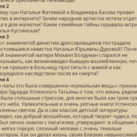
тались бриллианты телезвезды?
ия 2
ему сын Натальи Фатеевой и Владимира Басова провел
тво в интернате? Зачем народная артистка хотела отдат
ка в дом малютки? Какие семейные тайны скрывала актр
алья Кустинская?
ия 3
 от знаменитой династии дрессировщиков пострадала
остоявшаяся невестка Натальи Юрьевны Дуровой? Поче
ей знаменитой матери Михаил Болдуман старался не
сказывать, как возненавидел бывшую возлюбленную, по
и не пришел в больницу проститься с мамой и как
порядился наследством после ее смерти?
ия 4
я папы это была совершенно нормальная вещь»: призн
ери Эдуарда Успенского Татьяны о том, что жизнь рядом
 была сплошным стрессом, для многих было как гром ср
ого неба. Увлекательные и очень уютные книги Успенско
олнены светом. Да и сам классик детской литературы
ядел, как добрый волшебник, который творит чудеса. Но
 был лично знаком с писателем, утверждают: в общении 
, мягко говоря, сложный человек с очень тяжелым
актером. Как он делал жизнь своих близких невыносимо