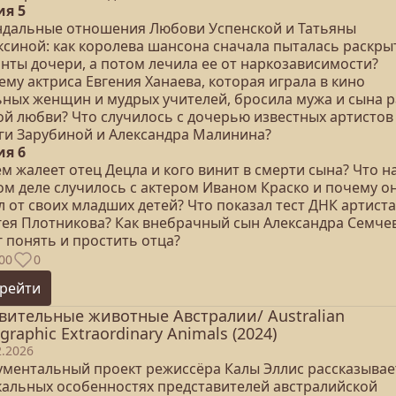
ия 5
ндальные отношения Любови Успенской и Татьяны
ксиной: как королева шансона сначала пыталась раскры
анты дочери, а потом лечила ее от наркозависимости?
му актриса Евгения Ханаева, которая играла в кино
ьных женщин и мудрых учителей, бросила мужа и сына 
ой любви? Что случилось с дочерью известных артистов
ги Зарубиной и Александра Малинина?
ия 6
м жалеет отец Децла и кого винит в смерти сына? Что н
ом деле случилось с актером Иваном Краско и почему о
 от своих младших детей? Что показал тест ДНК артиста
гея Плотникова? Как внебрачный сын Александра Семче
 понять и простить отца?
00
0
рейти
вительные животные Австралии/ Australian
graphic Extraordinary Animals (2024)
2.2026
ументальный проект режиссёра Калы Эллис рассказывае
кальных особенностях представителей австралийской