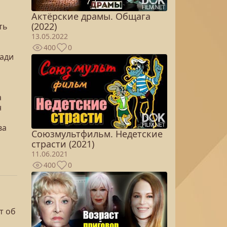
Актёрские драмы. Общага
(2022)
ть
13.05.2022
400
0
ради
а
н
ва
Союзмультфильм. Недетские
страсти (2021)
11.06.2021
400
0
т об