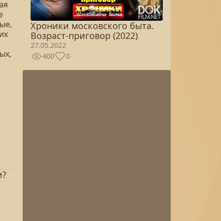
ая
е
ые,
Хроники московского быта.
их
Возраст-приговор (2022)
27.05.2022
ых,
400
0
и?