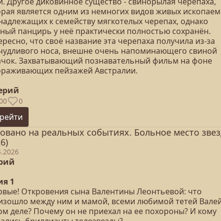
й. Другое диковинное существо - свинорылая черепаха,
орая является одним из немногих видов живых ископаем
надлежащих к семейству мягкотелых черепах, однако
тный панцирь у неё практически полностью сохранён.
ресно, что своё название эта черепаха получила из-за
чудливого носа, внешне очень напоминающего свиной
ачок. Захватывающий познавательный фильм на фоне
ораживающих пейзажей Австралии.
серий
00
0
рейти
овано на реальных событиях. Больное место звез
6)
4.2026
ерий
ия 1
рвые! Откровения сына Валентины Леонтьевой: что
изошло между ним и мамой, всеми любимой тетей Валей
ом деле? Почему он не приехал на ее похороны? И кому