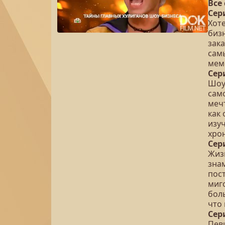
Все
Сер
Хот
бизн
зак
сам
мем
Сер
Шоу
само
меч
как 
изу
хро
Сер
Жиз
знам
пост
миг
боль
что
Сер
Пев