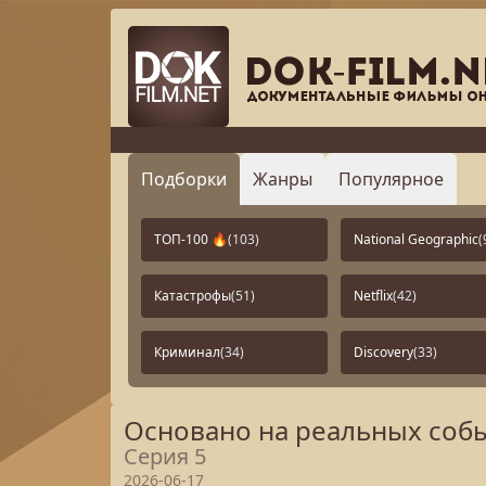
Подборки
Жанры
Популярное
ТОП-100 🔥
(103)
National Geographic
(
Катастрофы
(51)
Netflix
(42)
Криминал
(34)
Discovery
(33)
Основано на реальных собы
Серия 5
2026-06-17