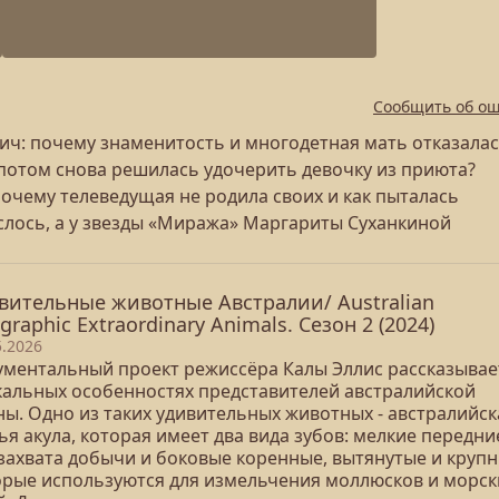
Сообщить об о
: почему знаменитость и многодетная мать отказалас
 потом снова решилась удочерить девочку из приюта?
очему телеведущая не родила своих и как пыталась
слось, а у звезды «Миража» Маргариты Суханкиной
вительные животные Австралии/ Australian
graphic Extraordinary Animals. Сезон 2 (2024)
5.2026
ументальный проект режиссёра Калы Эллис рассказывае
кальных особенностях представителей австралийской
ны. Одно из таких удивительных животных - австралийск
я акула, которая имеет два вида зубов: мелкие передни
 захвата добычи и боковые коренные, вытянутые и крупн
орые используются для измельчения моллюсков и морск