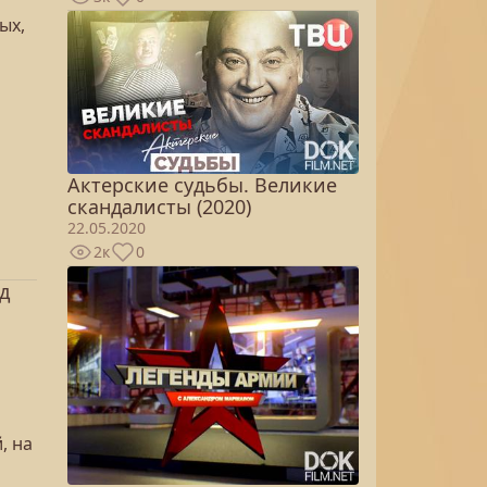
ых,
Актерские судьбы. Великие
скандалисты (2020)
22.05.2020
2к
0
д
, на