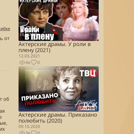
шибке
ь от
Актерские драмы. У роли в
плену (2021)
12.03.2021
6к
0
т об
ая
Актерские драмы. Приказано
е
полюбить (2020)
ые,
09.10.2020
их
3к
0