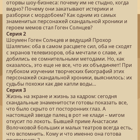
оторвы шоу-бизнеса: почему им не стыдно, когда
видно? Почему они закатывают истерики и
разборки с мордобоем? Как одним из самых
знаменитых персонажей скандальной хроники и
героем мемов стал Гоген Солнцев?
Серия 2
Шоумен Гоген Солнцев и ведущий Прохор
Шаляпин: оба в самом расцвете сил, оба не сходят
с экранов телевизоров, оба мечтали о славе, и
добились ее сомнительными методами. Но, как
оказалось, это еще не все, что их объединяет! При
глубоком изучении творческих биографий этих
персонажей скандальной хроники, выяснилось: их
судьбы похожи как две капли воды…
Серия 3
Жизнь на экране и жизнь за кадром: сегодня
скандальные знаменитости готовы показать все,
что было скрыто от посторонних глаз. А
настоящей звезде палец в рот не клади – мигом
откусит по локоть. Бывшей приме Анастасии
Волочковой больших и малых театров всегда есть,
что вспомнить. Кому и что именно она готова