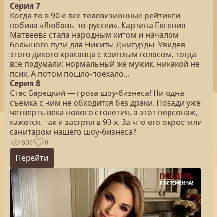
Серия 7
Когда-то в 90-е все телевизионные рейтинги
побила «Любовь по-русски». Картина Евгения
Матвеева стала народным хитом и началом
большого пути для Никиты Джигурды. Увидев
этого дикого красавца с хриплым голосом, тогда
все подумали: нормальный же мужик, никакой не
псих. А потом пошло-поехало…
Серия 8
Стас Барецкий — гроза шоу-бизнеса! Ни одна
съемка с ним не обходится без драки. Позади уже
четверть века нового столетия, а этот персонаж,
кажется, так и застрял в 90-х. За что его окрестили
санитаром нашего шоу-бизнеса?
600
0
Перейти