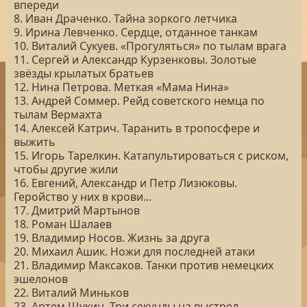
впереди
8. Иван Драченко. Тайна зоркого летчика
9. Ирина Левченко. Сердце, отданное танкам
10. Виталий Сукуев. «Прогуляться» по тылам врага
11. Сергей и Александр Курзенковы. Золотые
звёзды крылатых братьев
12. Нина Петрова. Меткая «Мама Нина»
13. Андрей Соммер. Рейд советского немца по
тылам Вермахта
14. Алексей Катрич. Таранить в тропосфере и
выжить
15. Игорь Тарелкин. Катапультироваться с риском,
чтобы другие жили
16. Евгений, Александр и Петр Лизюковы.
Геройство у них в крови...
17. Дмитрий Мартынов
18. Роман Шалаев
19. Владимир Носов. Жизнь за друга
20. Михаил Ашик. Ножи для последней атаки
21. Владимир Максаков. Танки против немецких
эшелонов
22. Виталий Миньков
23. Артем Щукин. Три секунды на выстрел