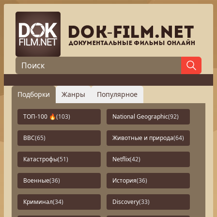
Подборки
Жанры
Популярное
ТОП-100 🔥
(103)
National Geographic
(92)
BBC
(65)
Животные и природа
(64)
Катастрофы
(51)
Netflix
(42)
Военные
(36)
История
(36)
Криминал
(34)
Discovery
(33)