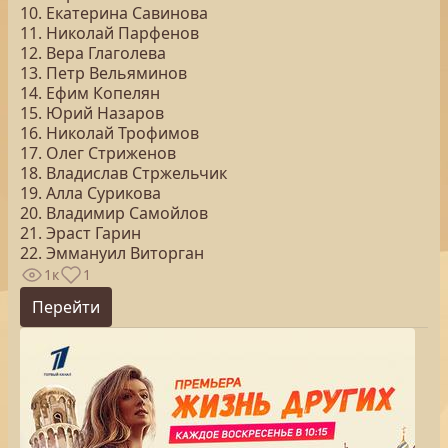
10. Екатерина Савинова
11. Николай Парфенов
12. Вера Глаголева
13. Петр Вельяминов
14. Ефим Копелян
15. Юрий Назаров
16. Николай Трофимов
17. Олег Стриженов
18. Владислав Стржельчик
19. Алла Сурикова
20. Владимир Самойлов
21. Эраст Гарин
22. Эммануил Виторган
1к
1
Перейти