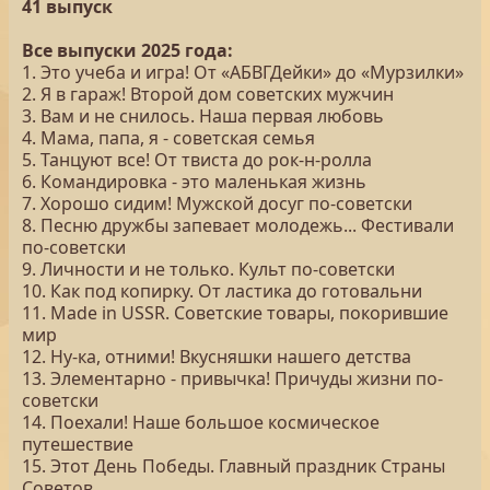
41 выпуск
Все выпуски 2025 года:
1. Это учеба и игра! От «АБВГДейки» до «Мурзилки»
2. Я в гараж! Второй дом советских мужчин
3. Вам и не снилось. Наша первая любовь
4. Мама, папа, я - советская семья
5. Танцуют все! От твиста до рок-н-ролла
6. Командировка - это маленькая жизнь
7. Хорошо сидим! Мужской досуг по-советски
8. Песню дружбы запевает молодежь... Фестивали
по-советски
9. Личности и не только. Культ по-советски
10. Как под копирку. От ластика до готовальни
11. Made in USSR. Советские товары, покорившие
мир
12. Ну-ка, отними! Вкусняшки нашего детства
13. Элементарно - привычка! Причуды жизни по-
советски
14. Поехали! Наше большое космическое
путешествие
15. Этот День Победы. Главный праздник Страны
Советов