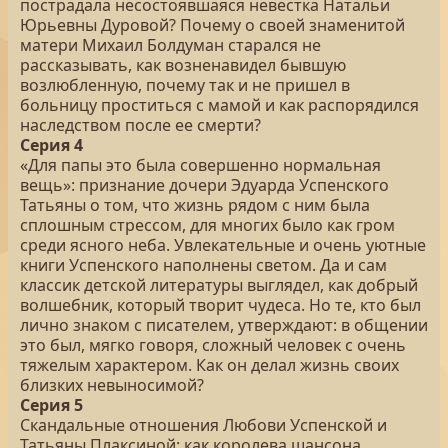
пострадала несостоявшаяся невестка Натальи
Юрьевны Дуровой? Почему о своей знаменитой
матери Михаил Болдуман старался не
рассказывать, как возненавидел бывшую
возлюбленную, почему так и не пришел в
больницу проститься с мамой и как распорядился
наследством после ее смерти?
Серия 4
«Для папы это была совершенно нормальная
вещь»: признание дочери Эдуарда Успенского
Татьяны о том, что жизнь рядом с ним была
сплошным стрессом, для многих было как гром
среди ясного неба. Увлекательные и очень уютные
книги Успенского наполнены светом. Да и сам
классик детской литературы выглядел, как добрый
волшебник, который творит чудеса. Но те, кто был
лично знаком с писателем, утверждают: в общении
это был, мягко говоря, сложный человек с очень
тяжелым характером. Как он делал жизнь своих
близких невыносимой?
Серия 5
Скандальные отношения Любови Успенской и
Татьяны Плаксиной: как королева шансона