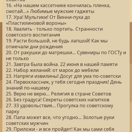
16. «На нашем кассетнике кончилась пленка,
смотай…» Любимые мужские гаджеты
17. Ура! Мультики! От Винни-пуха до
«Пластилиновой вороны»
18. Хвалить - только портить. Странности
советского воспитания
19. Расти большой, не будь лапшой! Как мы
отмечали дни рождения
20. От ракушки до матрешки... Сувениры по ГОСТу и
не только
21. Завтра была война. 22 июня в нашей памяти
22. Набор желаний: от марок до мебели
23. Напряги извилины! Досуг для ума по-советски
24. Первоклассник, у тебя сегодня праздник! День
знаний по-нашему
25. Верю не верю… Религия в стране Советов
26. Без градуса! Секреты советских напитков
27. 33 удовольствия... Прогулка по советскому
парку
28. Папа может все, что угодно... Золотые руки
советских мужчин
29. Приложи - и все пройдет! Как мы сами себя