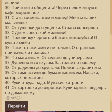
лечили
30. Приятного общепита! Через пельменную в
кафе-мороженое
31. Стать космонавтом и мопед! Мечты наших
мальчишек
32. От тушенки до сгущенки. Страна консервов
33. С Днем советской милиции!
34. Половинку черного и батон, пожалуйста! О
культе хлеба
35. Пакет с пакетами и не только. О странных
привычках и правилах
36. По магазинам! От сельпо до универсама
37. Душевно и со вкусом. Застолье по-нашему
38. От радиолы до хрусталя. Полезные раритеты
39. От гимнастики до бумажных писем. Навыки,
которых не хватает
40. Руки откуда надо. Мужские хитрости
41. От картошки до окрошки. Кулинарные шедевры
по-домашнему
5к
1
Перейти