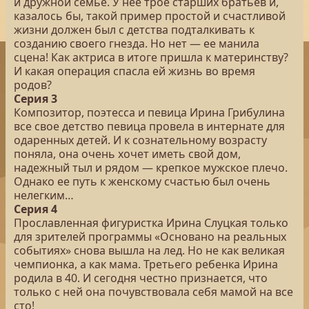
и дружной семье. У нее трое старших братьев и,
казалось бы, такой пример простой и счастливой
жизни должен был с детства подталкивать к
созданию своего гнезда. Но нет — ее манила
сцена! Как актриса в итоге пришла к материнству?
И какая операция спасла ей жизнь во время
родов?
Серия 3
Композитор, поэтесса и певица Ирина Грибулина
все свое детство певица провела в интернате для
одаренных детей. И к сознательному возрасту
поняла, она очень хочет иметь свой дом,
надежный тыл и рядом — крепкое мужское плечо.
Однако ее путь к женскому счастью был очень
нелегким…
Серия 4
Прославленная фигуристка Ирина Слуцкая только
для зрителей программы «Основано на реальных
событиях» снова вышла на лед. Но не как великая
чемпионка, а как мама. Третьего ребенка Ирина
родила в 40. И сегодня честно признается, что
только с ней она почувствовала себя мамой на все
сто!