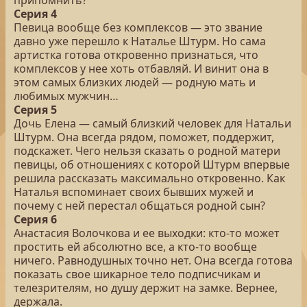
припомнить?
Серия 4
Певица вообще без комплексов — это звание
давно уже перешло к Наталье Штурм. Но сама
артистка готова откровенно признаться, что
комплексов у нее хоть отбавляй. И винит она в
этом самых близких людей — родную мать и
любимых мужчин…
Серия 5
Дочь Елена — самый близкий человек для Натальи
Штурм. Она всегда рядом, поможет, поддержит,
подскажет. Чего нельзя сказать о родной матери
певицы, об отношениях с которой Штурм впервые
решила рассказать максимально откровенно. Как
Наталья вспоминает своих бывших мужей и
почему с ней перестал общаться родной сын?
Серия 6
Анастасия Волочкова и ее выходки: кто-то может
простить ей абсолютно все, а кто-то вообще
ничего. Равнодушных точно нет. Она всегда готова
показать свое шикарное тело подписчикам и
телезрителям, но душу держит на замке. Вернее,
держала.