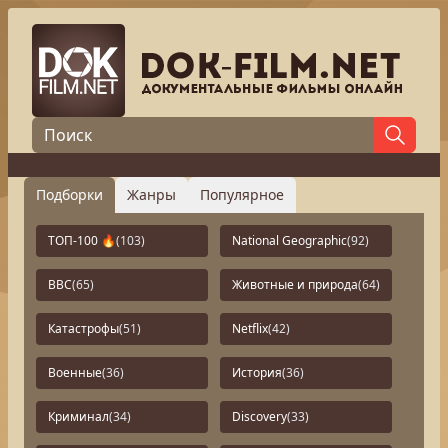
Подборки
Жанры
Популярное
ТОП-100 🔥
(103)
National Geographic
(92)
BBC
(65)
Животные и природа
(64)
Катастрофы
(51)
Netflix
(42)
Военные
(36)
История
(36)
Криминал
(34)
Discovery
(33)