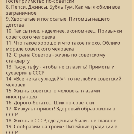
Гостеприимство по-советски
8. Пепси. Джинсы. Бубль Гум. Как мы любили все
заграничное
9. Хвостатые и полосатые. Питомцы нашего
детства
10. Так сытнее, надежнее, экономнее… Привычки
советского человека
11. Что такое хорошо и что такое плохо. Облико
морале советского человека
12. Страна Советов - жизнь по советскому
стандарту
13. Тьфу, тьфу - чтобы не сглазить! Приметы и
суеверия в СССР
14. «Все не как у людей!» Что не любил советский
человек
15. Жизнь советского человека глазами
иностранцев
16. Дорого-богато… Шик по-советски
17. Физкульт-привет! Здоровый образ жизни в
СССР
18. Жизнь в СССР, где деньги были - не главное
19. Сообразим на троих? Питейные традиции в
СССР