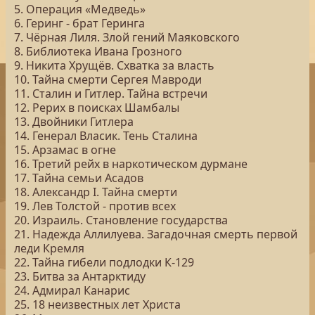
5. Операция «Медведь»
6. Геринг - брат Геринга
7. Чёрная Лиля. Злой гений Маяковского
8. Библиотека Ивана Грозного
9. Никита Хрущёв. Схватка за власть
10. Тайна смерти Сергея Мавроди
11. Сталин и Гитлер. Тайна встречи
12. Рерих в поисках Шамбалы
13. Двойники Гитлера
14. Генерал Власик. Тень Сталина
15. Арзамас в огне
16. Третий рейх в наркотическом дурмане
17. Тайна семьи Асадов
18. Александр I. Тайна смерти
19. Лев Толстой - против всех
20. Израиль. Становление государства
21. Надежда Аллилуева. Загадочная смерть первой
леди Кремля
22. Тайна гибели подлодки К-129
23. Битва за Антарктиду
24. Адмирал Канарис
25. 18 неизвестных лет Христа