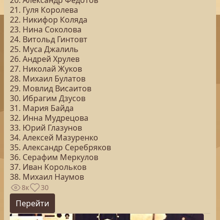
20. Александр Федотов
21. Гуля Королева
22. Никифор Коляда
23. Нина Соколова
24. Витольд Гинтовт
25. Муса Джалиль
26. Андрей Хрулев
27. Николай Жуков
28. Михаил Булатов
29. Мовлид Висаитов
30. Ибрагим Дзусов
31. Мария Байда
32. Инна Мудрецова
33. Юрий Глазунов
34. Алексей Мазуренко
35. Александр Серебряков
36. Серафим Меркулов
37. Иван Корольков
38. Михаил Наумов
8к
30
Перейти