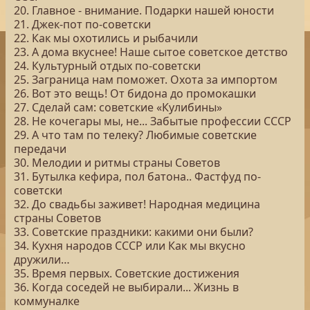
20. Главное - внимание. Подарки нашей юности
21. Джек-пот по-советски
22. Как мы охотились и рыбачили
23. А дома вкуснее! Наше сытое советское детство
24. Культурный отдых по-советски
25. Заграница нам поможет. Охота за импортом
26. Вот это вещь! От бидона до промокашки
27. Сделай сам: советские «Кулибины»
28. Не кочегары мы, не... Забытые профессии СССР
29. А что там по телеку? Любимые советские
передачи
30. Мелодии и ритмы страны Советов
31. Бутылка кефира, пол батона.. Фастфуд по-
советски
32. До свадьбы заживет! Народная медицина
страны Советов
33. Советские праздники: какими они были?
34. Кухня народов СССР или Как мы вкусно
дружили…
35. Время первых. Советские достижения
36. Когда соседей не выбирали... Жизнь в
коммуналке