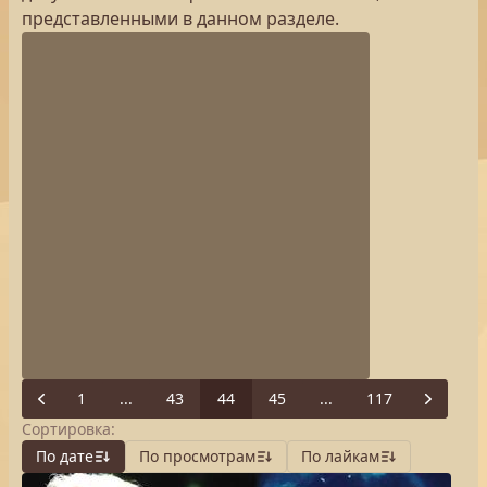
представленными в данном разделе.
1
...
43
44
45
...
117
Previous
Next
Сортировка:
По дате
По просмотрам
По лайкам