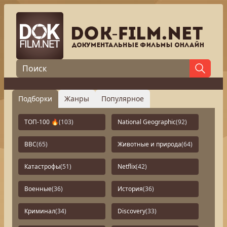
Подборки
Жанры
Популярное
ТОП-100 🔥
(103)
National Geographic
(92)
BBC
(65)
Животные и природа
(64)
Катастрофы
(51)
Netflix
(42)
Военные
(36)
История
(36)
Криминал
(34)
Discovery
(33)