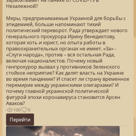
зарабатывает на панике от COVID-19 в
Незалежной?
Меры, предпринимаемые Украиной для борьбы с
эпидемией, больше напоминают тихий
политический переворот. Рада утверждает нового
генерального прокурора Ирину Венедиктову,
которая хоть и юрист, но опыта работы в
правоохранительных органах не имеет. «За» -
«Слуги народа», против – вся остальная Рада,
включая националистов. Почему новый
генпрокурор вызвал у противников Зеленского
стойкое неприятие? Как делят власть на Украине
во время пандемии? И спасет ли страну временное
перемирие между украинскими олигархами? И
почему главной украинской политической
фигурой эпохи коронавируса становится Арсен
Аваков?
100
0
Перейти