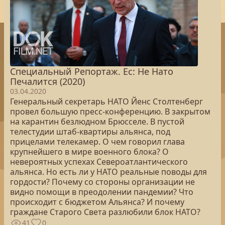
Специальный Репортаж. Ес: Не Нато
Печалится (2020)
03.04.2020
Генеральный секретарь НАТО Йенс Столтенберг
провел большую пресс-конференцию. В закрытом
на карантин безлюдном Брюсселе. В пустой
телестудии штаб-квартиры альянса, под
прицелами телекамер. О чем говорил глава
крупнейшего в мире военного блока? О
невероятных успехах Североатлантического
альянса. Но есть ли у НАТО реальные поводы для
гордости? Почему со стороны организации не
видно помощи в преодолении пандемии? Что
происходит с бюджетом Альянса? И почему
граждане Старого Света разлюбили блок НАТО?
41
0