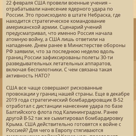
22 февраля США провели военные учения –
отрабатывали нанесение ядерного удара по
России. Это происходило в штате Небраска, где
находится стратегическое командование
американской армии. Сценарий учений
предусматривал, что именно Россия начала
атомную войну, а США лишь ответили на
нападение. Днем ранее в Министерстве обороны
РФ заявили, что за последнюю неделю вдоль
границ России зафиксированы полеты 30-ти
разведывательных летательных аппаратов,
включая беспилотники. С чем связана такая
активность НАТО?
США все чаще совершают рискованные
провокации у границ нашей страны. Еще в декабре
2019 года стратегический бомбардировщик B-52
отработал с дистанции нанесение удара по базе
Балтийского флота под Калининградом. Ранее
другой B-52 так же сымитировал бомбардировку
Крыма. США действительно готовятся к войне с
Россией? Для чего в Европу стягиваются