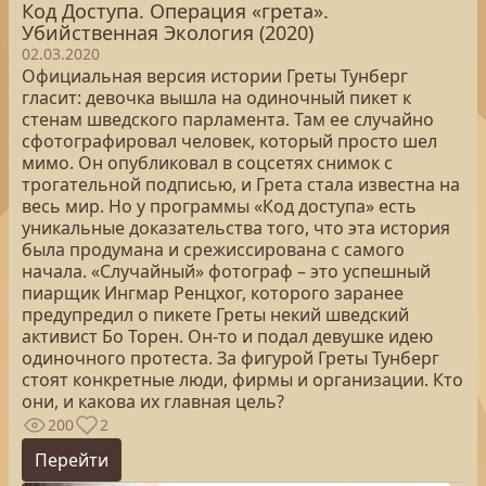
Код Доступа. Операция «грета».
Убийственная Экология (2020)
02.03.2020
Официальная версия истории Греты Тунберг
гласит: девочка вышла на одиночный пикет к
стенам шведского парламента. Там ее случайно
сфотографировал человек, который просто шел
мимо. Он опубликовал в соцсетях снимок с
трогательной подписью, и Грета стала известна на
весь мир. Но у программы «Код доступа» есть
уникальные доказательства того, что эта история
была продумана и срежиссирована с самого
начала. «Случайный» фотограф – это успешный
пиарщик Ингмар Ренцхог, которого заранее
предупредил о пикете Греты некий шведский
активист Бо Торен. Он-то и подал девушке идею
одиночного протеста. За фигурой Греты Тунберг
стоят конкретные люди, фирмы и организации. Кто
они, и какова их главная цель?
200
2
Перейти