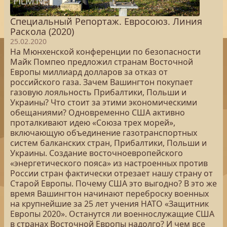
Специальный Репортаж. Евросоюз. Линия
Раскола (2020)
25.02.2020
На Мюнхенской конференции по безопасности
Майк Помпео предложил странам Восточной
Европы миллиард долларов за отказ от
российского газа. Зачем Вашингтон покупает
газовую лояльность Прибалтики, Польши и
Украины? Что стоит за этими экономическими
обещаниями? Одновременно США активно
проталкивают идею «Союза трех морей»,
включающую объединение газотранспортных
систем балканских стран, Прибалтики, Польши и
Украины. Создание восточноевропейского
«энергетического пояса» из настроенных против
России стран фактически отрезает нашу страну от
Старой Европы. Почему США это выгодно? В это же
время Вашингтон начинают переброску военных
на крупнейшие за 25 лет учения НАТО «Защитник
Европы 2020». Останутся ли военнослужащие США
в странах Восточной Европы надолго? И чем все