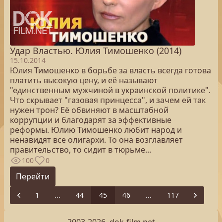
Удар Властью. Юлия Тимошенко (2014)
15.10.2014
Юлия Тимошенко в борьбе за власть всегда готова
платить высокую цену, и её называют
"единственным мужчиной в украинской политике".
Что скрывает "газовая принцесса", и зачем ей так
нужен трон? Её обвиняют в масштабной
коррупции и благодарят за эффективные
реформы. Юлию Тимошенко любит народ и
ненавидят все олигархи. То она возглавляет
правительство, то сидит в тюрьме...
100
0
Перейти
1
...
44
45
46
...
117
Previous
Next