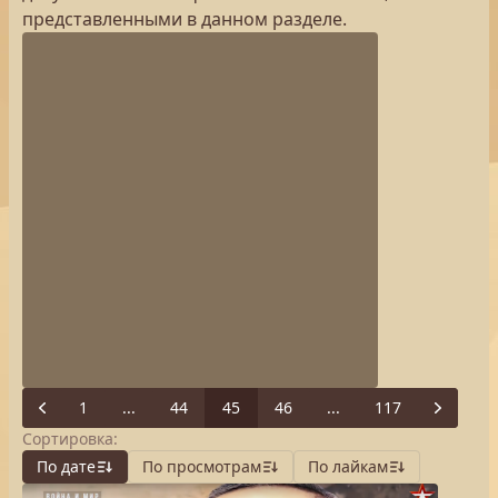
представленными в данном разделе.
1
...
44
45
46
...
117
Previous
Next
Сортировка:
По дате
По просмотрам
По лайкам