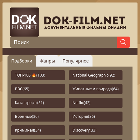
Подборки
Жанры
Популярное
ТОП-100 🔥
(103)
National Geographic
(92)
BBC
(65)
Животные и природа
(64)
Катастрофы
(51)
Netflix
(42)
Военные
(36)
История
(36)
Криминал
(34)
Discovery
(33)