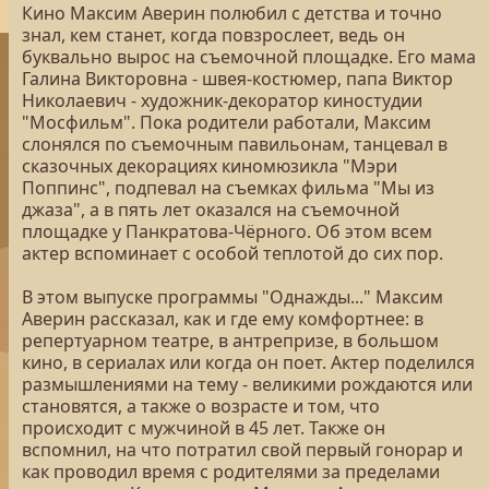
Кино Максим Аверин полюбил с детства и точно
знал, кем станет, когда повзрослеет, ведь он
буквально вырос на съемочной площадке. Его мама
Галина Викторовна - швея-костюмер, папа Виктор
Николаевич - художник-декоратор киностудии
"Мосфильм". Пока родители работали, Максим
слонялся по съемочным павильонам, танцевал в
сказочных декорациях киномюзикла "Мэри
Поппинс", подпевал на съемках фильма "Мы из
джаза", а в пять лет оказался на съемочной
площадке у Панкратова-Чёрного. Об этом всем
актер вспоминает с особой теплотой до сих пор.
В этом выпуске программы "Однажды..." Максим
Аверин рассказал, как и где ему комфортнее: в
репертуарном театре, в антрепризе, в большом
кино, в сериалах или когда он поет. Актер поделился
размышлениями на тему - великими рождаются или
становятся, а также о возрасте и том, что
происходит с мужчиной в 45 лет. Также он
вспомнил, на что потратил свой первый гонорар и
как проводил время с родителями за пределами