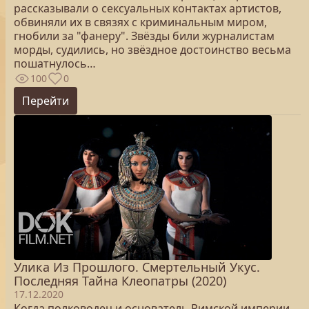
рассказывали о сексуальных контактах артистов,
обвиняли их в связях с криминальным миром,
гнобили за "фанеру". Звёзды били журналистам
морды, судились, но звёздное достоинство весьма
пошатнулось…
100
0
Перейти
Улика Из Прошлого. Смертельный Укус.
Последняя Тайна Клеопатры (2020)
17.12.2020
Когда полководец и основатель Римской империи