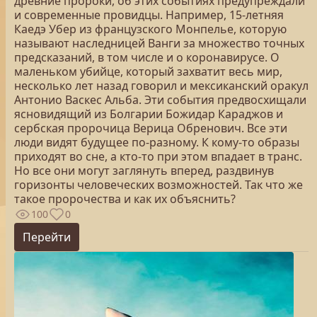
древние пророки, об этих событиях предупреждали
и современные провидцы. Например, 15-летняя
Каедэ Убер из французского Монпелье, которую
называют наследницей Ванги за множество точных
предсказаний, в том числе и о коронавирусе. О
маленьком убийце, который захватит весь мир,
несколько лет назад говорил и мексиканский оракул
Антонио Васкес Альба. Эти события предвосхищали
ясновидящий из Болгарии Божидар Караджов и
сербская пророчица Верица Обренович. Все эти
люди видят будущее по-разному. К кому-то образы
приходят во сне, а кто-то при этом впадает в транс.
Но все они могут заглянуть вперед, раздвинув
горизонты человеческих возможностей. Так что же
такое пророчества и как их объяснить?
100
0
Перейти