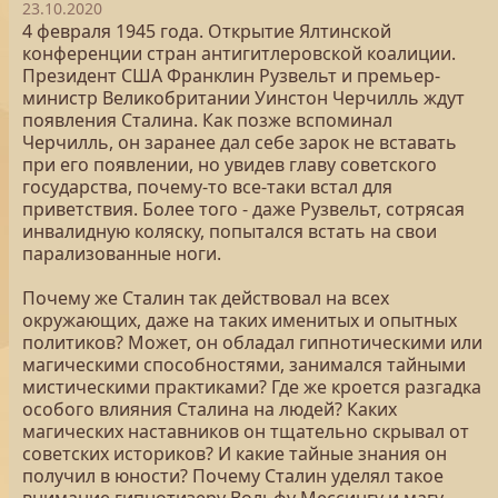
23.10.2020
4 февраля 1945 года. Открытие Ялтинской
конференции стран антигитлеровской коалиции.
Президент США Франклин Рузвельт и премьер-
министр Великобритании Уинстон Черчилль ждут
появления Сталина. Как позже вспоминал
Черчилль, он заранее дал себе зарок не вставать
при его появлении, но увидев главу советского
государства, почему-то все-таки встал для
приветствия. Более того - даже Рузвельт, сотрясая
инвалидную коляску, попытался встать на свои
парализованные ноги.
Почему же Сталин так действовал на всех
окружающих, даже на таких именитых и опытных
политиков? Может, он обладал гипнотическими или
магическими способностями, занимался тайными
мистическими практиками? Где же кроется разгадка
особого влияния Сталина на людей? Каких
магических наставников он тщательно скрывал от
советских историков? И какие тайные знания он
получил в юности? Почему Сталин уделял такое