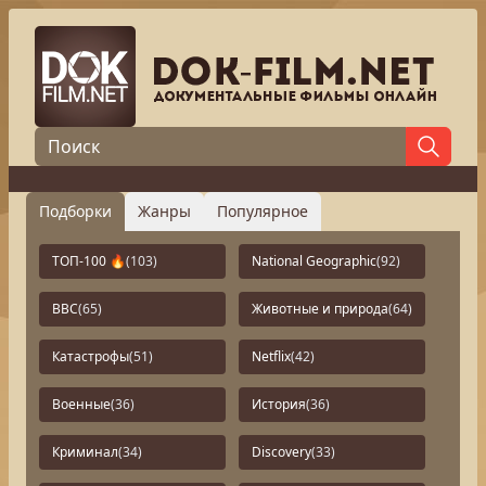
Подборки
Жанры
Популярное
ТОП-100 🔥
(103)
National Geographic
(92)
BBC
(65)
Животные и природа
(64)
Катастрофы
(51)
Netflix
(42)
Военные
(36)
История
(36)
Криминал
(34)
Discovery
(33)