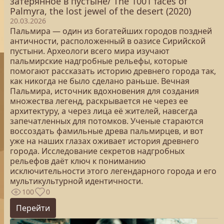
затерянное в пустыне/ The 1001 faces of
Palmyra, the lost jewel of the desert (2020)
20.03.2026
Пальмира — один из богатейших городов поздней
античности, расположенный в оазисе Сирийской
пустыни. Археологи всего мира изучают
пальмирские надгробные рельефы, которые
помогают рассказать историю древнего города так,
как никогда не было сделано раньше. Вечная
Пальмира, источник вдохновения для создания
множества легенд, раскрывается не через ее
архитектуру, а через лица её жителей, навсегда
запечатленных для потомков. Ученые стараются
воссоздать фамильные древа пальмирцев, и вот
уже на наших глазах оживает история древнего
города. Исследование секретов надгробных
рельефов даёт ключ к пониманию
исключительности этого легендарного города и его
мультикультурной идентичности.
100
0
Перейти