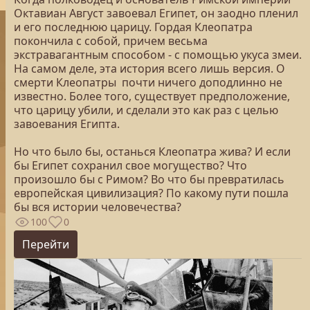
Октавиан Август завоевал Египет, он заодно пленил
и его последнюю царицу. Гордая Клеопатра
покончила с собой, причем весьма
экстравагантным способом - с помощью укуса змеи.
На самом деле, эта история всего лишь версия. О
смерти Клеопатры почти ничего доподлинно не
известно. Более того, существует предположение,
что царицу убили, и сделали это как раз с целью
завоевания Египта.
Но что было бы, останься Клеопатра жива? И если
бы Египет сохранил свое могущество? Что
произошло бы с Римом? Во что бы превратилась
европейская цивилизация? По какому пути пошла
бы вся истории человечества?
100
0
Перейти