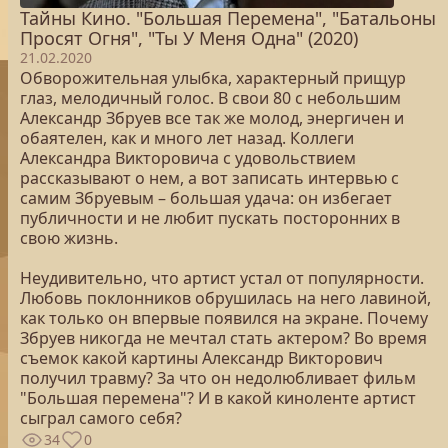
Тайны Кино. "Большая Перемена", "Батальоны
Просят Огня", "Ты У Меня Одна" (2020)
21.02.2020
Обворожительная улыбка, характерный прищур
глаз, мелодичный голос. В свои 80 с небольшим
Александр Збруев все так же молод, энергичен и
обаятелен, как и много лет назад. Коллеги
Александра Викторовича с удовольствием
рассказывают о нем, а вот записать интервью с
самим Збруевым – большая удача: он избегает
публичности и не любит пускать посторонних в
свою жизнь.
Неудивительно, что артист устал от популярности.
Любовь поклонников обрушилась на него лавиной,
как только он впервые появился на экране. Почему
Збруев никогда не мечтал стать актером? Во время
съемок какой картины Александр Викторович
получил травму? За что он недолюбливает фильм
"Большая перемена"? И в какой киноленте артист
сыграл самого себя?
34
0