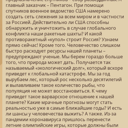
главный заказчик – Пентагон. При помощи
спутников военное ведомство США намерено
создать сеть слежения за всем миром и в частности
за Россией. Действительно ли США способны
обнаружить и уничтожить в случае глобального
конфликта наши ракетные шахты? И какой
противоракетный «купол» строит Россия? Узнаем
прямо сейчас! Кроме того. Человечество слишком
быстро расходует ресурсы нашей планеты –
предупреждают ученые. Мы берем гораздо больше
того, что природа может дать. Получается так
называемый «экологический долг», который вскоре
приведет к глобальной катастрофе. Мы за год
вырубаем лес, который рос несколько десятилетий
и вылавливаем такое количество рыбы, что
популяция не может восстановиться. К чему
приведет такое варварское отношение к нашей
планете? Какие мрачные прогнозы могут стать
реальностью уже в самые ближайшие годы? И есть
ли шансы у человечества выжить? А также. Из-за
пандемии коронавируса пришлось перенести
летние олимпийские игры, которые должны были