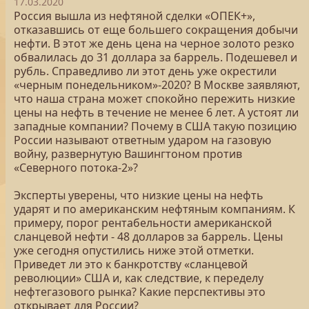
17.03.2020
Россия вышла из нефтяной сделки «ОПЕК+»,
отказавшись от еще большего сокращения добычи
нефти. В этот же день цена на черное золото резко
обвалилась до 31 доллара за баррель. Подешевел и
рубль. Справедливо ли этот день уже окрестили
«черным понедельником»-2020? В Москве заявляют,
что наша страна может спокойно пережить низкие
цены на нефть в течение не менее 6 лет. А устоят ли
западные компании? Почему в США такую позицию
России называют ответным ударом на газовую
войну, развернутую Вашингтоном против
«Северного потока-2»?
Эксперты уверены, что низкие цены на нефть
ударят и по американским нефтяным компаниям. К
примеру, порог рентабельности американской
сланцевой нефти - 48 долларов за баррель. Цены
уже сегодня опустились ниже этой отметки.
Приведет ли это к банкротству «сланцевой
революции» США и, как следствие, к переделу
нефтегазового рынка? Какие перспективы это
открывает для России?