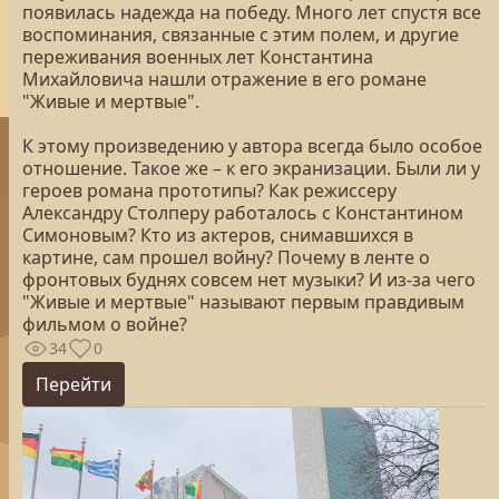
появилась надежда на победу. Много лет спустя все
воспоминания, связанные с этим полем, и другие
переживания военных лет Константина
Михайловича нашли отражение в его романе
"Живые и мертвые".
К этому произведению у автора всегда было особое
отношение. Такое же – к его экранизации. Были ли у
героев романа прототипы? Как режиссеру
Александру Столперу работалось с Константином
Симоновым? Кто из актеров, снимавшихся в
картине, сам прошел войну? Почему в ленте о
фронтовых буднях совсем нет музыки? И из-за чего
"Живые и мертвые" называют первым правдивым
фильмом о войне?
34
0
Перейти