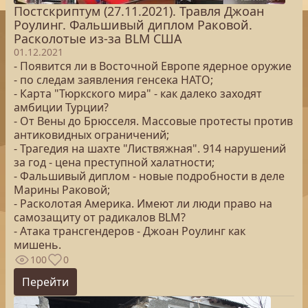
Постскриптум (27.11.2021). Травля Джоан
Роулинг. Фальшивый диплом Раковой.
Расколотые из-за BLM США
01.12.2021
- Появится ли в Восточной Европе ядерное оружие
- по следам заявления генсека НАТО;
- Карта "Тюркского мира" - как далеко заходят
амбиции Турции?
- От Вены до Брюсселя. Массовые протесты против
антиковидных ограничений;
- Трагедия на шахте "Листвяжная". 914 нарушений
за год - цена преступной халатности;
- Фальшивый диплом - новые подробности в деле
Марины Раковой;
- Расколотая Америка. Имеют ли люди право на
самозащиту от радикалов BLM?
- Атака трансгендеров - Джоан Роулинг как
мишень.
100
0
Перейти