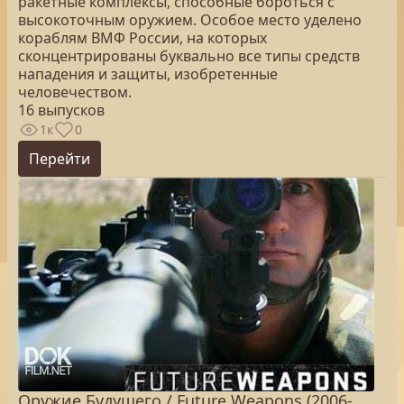
ракетные комплексы, способные бороться с
высокоточным оружием. Особое место уделено
кораблям ВМФ России, на которых
сконцентрированы буквально все типы средств
нападения и защиты, изобретенные
человечеством.
16 выпусков
1к
0
Перейти
Оружие Будущего / Future Weapons (2006-