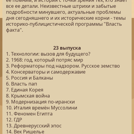
ее помним, и история с точки зрения тех, кто знает
все ее детали. Неизвестные штрихи и забытые
подробности минувшего, актуальные проблемы
дня сегодняшнего и их исторические корни - темы
историко-публицистической программы "Власть
факта".
23 выпуска
1. Технологии: вызов для будущего?
2. 1968: год, который потряс мир
3. Реформаторы под надзором. Русское земство
4. Консерваторы и самодержавие
5. Россия и Балканы
6. Власть пап
7. Единая Корея
8. Крымская война
9. Модернизация по-ирански
10. Италия времён Муссолини
11. Феномен Египта
12. ГДР
13. Древнерусский эпос
14. Век Ришелье