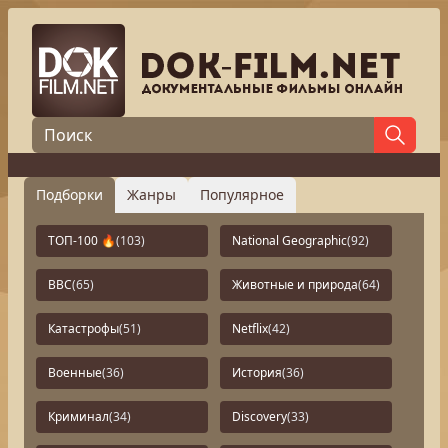
Подборки
Жанры
Популярное
ТОП-100 🔥
(103)
National Geographic
(92)
BBC
(65)
Животные и природа
(64)
Катастрофы
(51)
Netflix
(42)
Военные
(36)
История
(36)
Криминал
(34)
Discovery
(33)