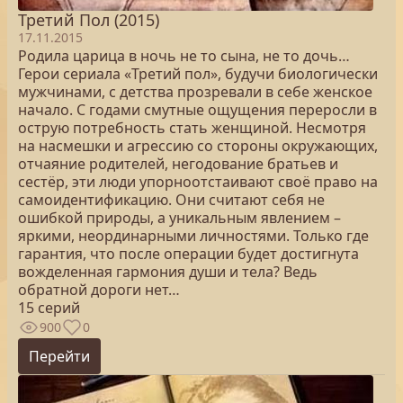
Третий Пол (2015)
17.11.2015
Родила царица в ночь не то сына, не то дочь…
Герои сериала «Третий пол», будучи биологически
мужчинами, с детства прозревали в себе женское
начало. С годами смутные ощущения переросли в
острую потребность стать женщиной. Несмотря
на насмешки и агрессию со стороны окружающих,
отчаяние родителей, негодование братьев и
сестёр, эти люди упорноотстаивают своё право на
самоидентификацию. Они считают себя не
ошибкой природы, а уникальным явлением –
яркими, неординарными личностями. Только где
гарантия, что после операции будет достигнута
вожделенная гармония души и тела? Ведь
обратной дороги нет…
15 серий
900
0
Перейти