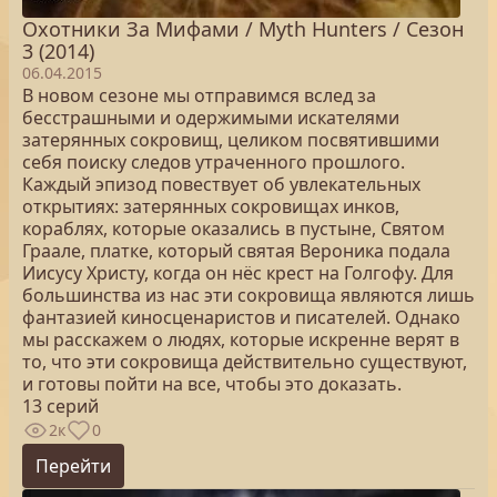
Охотники За Мифами / Myth Hunters / Сезон
3 (2014)
06.04.2015
В новом сезоне мы отправимся вслед за
бесстрашными и одержимыми искателями
затерянных сокровищ, целиком посвятившими
себя поиску следов утраченного прошлого.
Каждый эпизод повествует об увлекательных
открытиях: затерянных сокровищах инков,
кораблях, которые оказались в пустыне, Святом
Граале, платке, который святая Вероника подала
Иисусу Христу, когда он нёс крест на Голгофу. Для
большинства из нас эти сокровища являются лишь
фантазией киносценаристов и писателей. Однако
мы расскажем о людях, которые искренне верят в
то, что эти сокровища действительно существуют,
и готовы пойти на все, чтобы это доказать.
13 серий
2к
0
Перейти