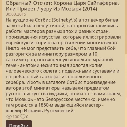
Обратный Отсчет: Корона Царя Сайтаферна,
Или Привет Лувру Из Мозыря (2014)
30.03.2015
На аукционе Сотбис (Sotheby\'s) в тот вечер битва
за лоты была нешуточной, на торги выставлялись
работы мастеров разных эпох и разных стран,
произведения искусства, которые иллюстрировали
еврейскую историю на протяжении многих веков.
Никто не мог представить себе, что главный бой
разгорится за миниатюру размером в 10
сантиметров, посвященную довольно мрачной
теме - анатомически точная золотая копия
человеческого скелета с подвижными суставами и
погребальный саркофаг из позолоченного
серебра. И хоть в каталоге Сотбис произведение
автора этой миниатюры называли предметом
русского искусства иудаики, но мы то с вами знаем,
что Мозырь - это белорусское местечко, именно
там родился в 1860-м выдающийся мастер -
ювелир Израиль Рухомовский.
100
0
Перейти