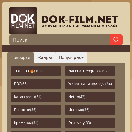
Подборки
Жанры
Популярное
ТОП-100 🔥
(103)
National Geographic
(92)
BBC
(65)
Животные и природа
(64)
Катастрофы
(51)
Netflix
(42)
Военные
(36)
История
(36)
Криминал
(34)
Discovery
(33)