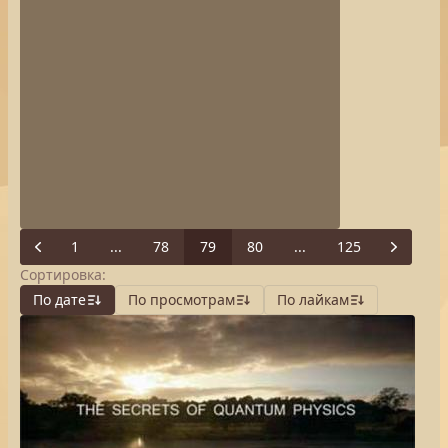
1
...
78
79
80
...
125
Previous
Next
Сортировка:
По дате
По просмотрам
По лайкам