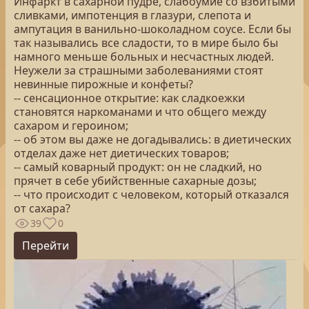
Инфаркт в сахарной пудре, слабоумие со взбитыми
сливками, импотенция в глазури, слепота и
ампутация в ванильно-шоколадном соусе. Если бы
так назывались все сладости, то в мире было бы
намного меньше больных и несчастных людей.
Неужели за страшными заболеваниями стоят
невинные пирожные и конфеты?
-- сенсационное открытие: как сладкоежки
становятся наркоманами и что общего между
сахаром и героином;
-- об этом вы даже не догадывались: в диетических
отделах даже нет диетических товаров;
-- самый коварный продукт: он не сладкий, но
прячет в себе убийственные сахарные дозы;
-- что происходит с человеком, который отказался
от сахара?
39
0
Перейти