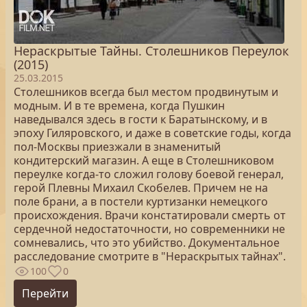
Нераскрытые Тайны. Столешников Переулок
(2015)
25.03.2015
Столешников всегда был местом продвинутым и
модным. И в те времена, когда Пушкин
наведывался здесь в гости к Баратынскому, и в
эпоху Гиляровского, и даже в советские годы, когда
пол-Москвы приезжали в знаменитый
кондитерский магазин. А еще в Столешниковом
переулке когда-то сложил голову боевой генерал,
герой Плевны Михаил Скобелев. Причем не на
поле брани, а в постели куртизанки немецкого
происхождения. Врачи констатировали смерть от
сердечной недостаточности, но современники не
сомневались, что это убийство. Документальное
расследование смотрите в "Нераскрытых тайнах".
100
0
Перейти